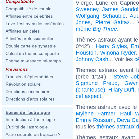
Compatibilité
Vierge, Lune en Capric
Sweeney
,
James Gandolf
Compatibilité de couple
Wolfgang Schäuble
,
Au
Affinités entre célébrités
Jones
,
Pierre Gattaz
...
Love Test avec des célébrités
même
Big Three
.
Affinités amicales
Affinités professionnelles
Thèmes astraux ayant le
0°42') :
Harry Styles
,
Em
Double carte de synastrie
Houston
,
Winona Ryder
,
Calcul du thème composite
Johnny Cash
... Voir les
c
Thème mi-espace mi-temps
Prévisions
Thèmes astraux ayant l
(orbe 1°24') :
Steve Jo
Transits et éphémérides
Sigmund Freud
,
Gwyn
Révolution solaire
(chanteuse)
,
Hilary Duff
,
Directions secondaires
cet aspect
.
Directions d'arcs solaires
Thèmes astraux avec le
Bases de l'astrologie
Mylène Farmer
,
Paul W
Emmy Rossum
,
Deva Ca
Introduction à l'astrologie
tous les
thèmes astraux d
L'utilité de l'astrologie
Astro sidérale ou tropicale ?
Thèmes astraux ayant 