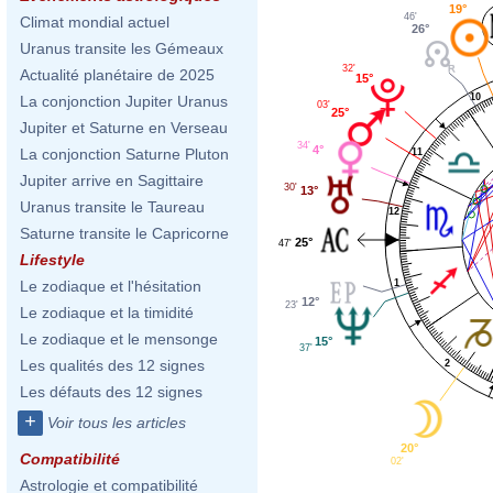
19°
46'
Climat mondial actuel
26°
Uranus transite les Gémeaux
32'
Actualité planétaire de 2025
15°
10
La conjonction Jupiter Uranus
03'
25°
Jupiter et Saturne en Verseau
34'
4°
La conjonction Saturne Pluton
11
Jupiter arrive en Sagittaire
30'
13°
Uranus transite le Taureau
12
Saturne transite le Capricorne
25°
47'
Lifestyle
Le zodiaque et l'hésitation
1
12°
23'
Le zodiaque et la timidité
Le zodiaque et le mensonge
15°
37'
Les qualités des 12 signes
2
Les défauts des 12 signes
+
Voir tous les articles
20°
Compatibilité
02'
Astrologie et compatibilité