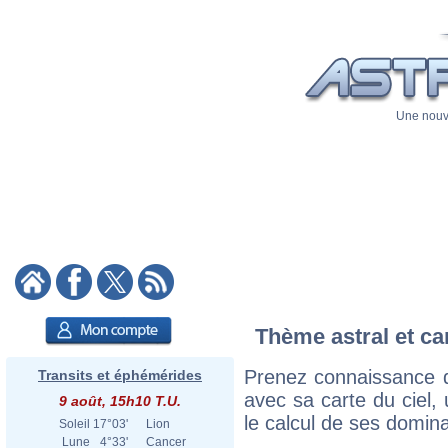
Une nouve
Thème astral et car
Prenez connaissance d
Transits et éphémérides
avec sa carte du ciel, 
9 août, 15h10 T.U.
le calcul de ses domina
Soleil
17°03'
Lion
Lune
4°33'
Cancer