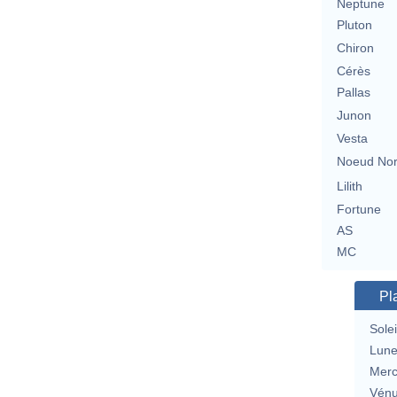
Neptune
Pluton
Chiron
Cérès
Pallas
Junon
Vesta
Noeud No
Lilith
Fortune
AS
MC
Pl
Solei
Lun
Merc
Vén