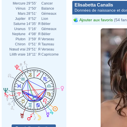
Mercure
29°55'
Cancer
Elisabetta Canalis
Vénus
2°50'
Balance
Données de naissance et dom
Mars
28°51'
Gémeaux
Jupiter
8°52'
Lion
Ajouter aux favoris
(54 fan
Saturne
14°35'
Я
Bélier
Uranus
5°16'
Gémeaux
Neptune
4°08'
Я
Bélier
Pluton
3°59'
Я
Verseau
Chiron
0°51'
Я
Taureau
Nœud vrai
29°51'
Я
Verseau
Lilith vraie
18°11'
Я
Capricorne