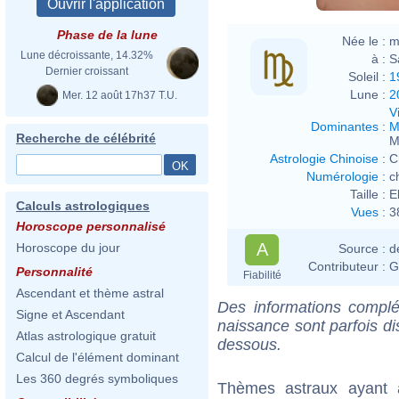
Phase de la lune
Née le :
m
Lune décroissante, 14.32%
à :
S
Dernier croissant
Soleil :
1
Lune :
2
Mer. 12 août 17h37 T.U.
V
Dominantes
:
M
Recherche de célébrité
M
Astrologie Chinoise
:
C
Numérologie
:
c
Taille :
E
Calculs astrologiques
Vues
:
3
Horoscope personnalisé
A
Horoscope du jour
Source :
d
Contributeur :
G
Personnalité
Fiabilité
Ascendant et thème astral
Des informations complé
Signe et Ascendant
naissance sont parfois di
Atlas astrologique gratuit
dessous.
Calcul de l'élément dominant
Les 360 degrés symboliques
Thèmes astraux ayant