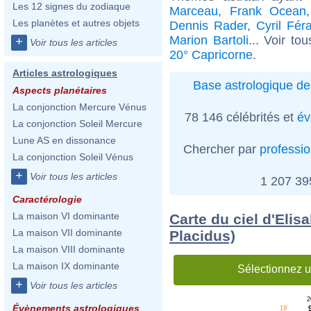
Les 12 signes du zodiaque
Marceau
,
Frank Ocean
Les planètes et autres objets
Dennis Rader
,
Cyril Fér
Marion Bartoli
... Voir to
+
Voir tous les articles
20° Capricorne
.
Articles astrologiques
Base astrologique de
Aspects planétaires
La conjonction Mercure Vénus
78 146 célébrités et
év
La conjonction Soleil Mercure
Lune AS en dissonance
Chercher par
professi
La conjonction Soleil Vénus
+
Voir tous les articles
1 207 3
Caractérologie
La maison VI dominante
Carte du ciel d'Elis
La maison VII dominante
Placidus)
La maison VIII dominante
La maison IX dominante
Sélectionnez u
+
Voir tous les articles
2
Évènements astrologiques
19'