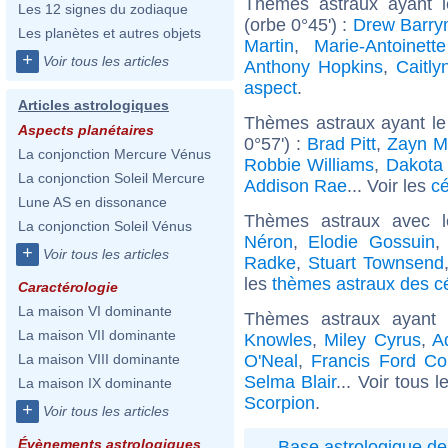
Thèmes astraux ayant l
Les 12 signes du zodiaque
(orbe 0°45') :
Drew Barry
Les planètes et autres objets
Martin
,
Marie-Antoinett
+
Voir tous les articles
Anthony Hopkins
,
Caitly
aspect
.
Articles astrologiques
Thèmes astraux ayant le
Aspects planétaires
0°57') :
Brad Pitt
,
Zayn M
La conjonction Mercure Vénus
Robbie Williams
,
Dakota
La conjonction Soleil Mercure
Addison Rae
... Voir les
cé
Lune AS en dissonance
Thèmes astraux avec 
La conjonction Soleil Vénus
Néron
,
Elodie Gossuin
+
Voir tous les articles
Radke
,
Stuart Townsend
les
thèmes astraux des c
Caractérologie
La maison VI dominante
Thèmes astraux ayant
La maison VII dominante
Knowles
,
Miley Cyrus
,
A
O'Neal
,
Francis Ford Co
La maison VIII dominante
Selma Blair
... Voir tous 
La maison IX dominante
Scorpion
.
+
Voir tous les articles
Évènements astrologiques
Base astrologique de