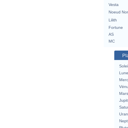
Vesta
Noeud No
Lilith
Fortune
AS
MC
Pl
Solei
Lun
Merc
Vén
Mar
Jupit
Satu
Uran
Nept
Plut