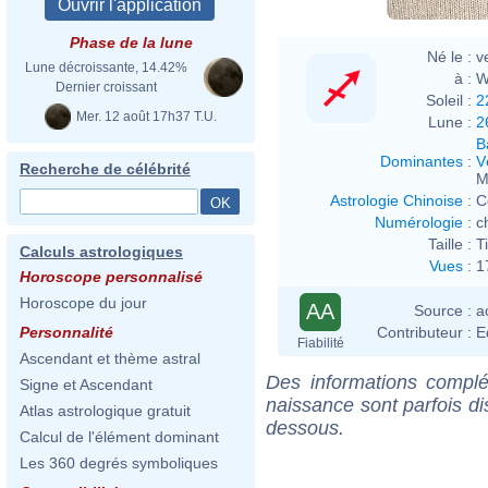
Phase de la lune
Né le :
v
Lune décroissante, 14.42%
à :
W
Dernier croissant
Soleil :
2
Mer. 12 août 17h37 T.U.
Lune :
2
B
Dominantes
:
V
Recherche de célébrité
M
Astrologie Chinoise
:
C
Numérologie
:
c
Taille :
T
Calculs astrologiques
Vues
:
1
Horoscope personnalisé
Horoscope du jour
AA
Source :
a
Contributeur :
E
Personnalité
Fiabilité
Ascendant et thème astral
Des informations complé
Signe et Ascendant
naissance sont parfois di
Atlas astrologique gratuit
dessous.
Calcul de l'élément dominant
Les 360 degrés symboliques