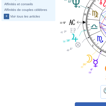
23'
12°
Affinités et conseils
Affinités de couples célèbres
12
+
Voir tous les articles
5°
33'
1
7°
41'
18°
58'
2
1°
49'
26°
35'
4°
09'