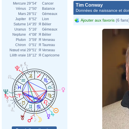
Mercure
29°54'
Cancer
Tim Conway
Vénus
2°50'
Balance
Données de naissance et dom
Mars
28°51'
Gémeaux
Jupiter
8°52'
Lion
Ajouter aux favoris
(6 fans
Saturne
14°35'
Я
Bélier
Uranus
5°16'
Gémeaux
Neptune
4°08'
Я
Bélier
Pluton
3°59'
Я
Verseau
Chiron
0°51'
Я
Taureau
Nœud vrai
29°51'
Я
Verseau
Lilith vraie
18°12'
Я
Capricorne