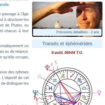
ansits
.
u passage à l'âge
ul à structurer les
 et de Pluton, ou
nt chacun à leur
Prévisions détaillées - 2 ans
Transits et éphémérides
utomatiquement un
lan ou de relance.
6 août, 06h04 T.U.
on
qu'elle occupe,
suivre des rythmes
L'objectif de cet
 de distinguer les