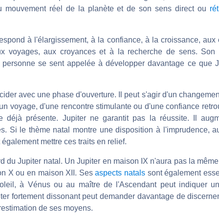
 du mouvement réel de la planète et de son sens direct ou
ré
spond à l'élargissement, à la confiance, à la croissance, aux 
ux voyages, aux croyances et à la recherche de sens. Son 
personne se sent appelée à développer davantage ce que Ju
ncider avec une phase d'ouverture. Il peut s'agir d'un changemen
'un voyage, d'une rencontre stimulante ou d'une confiance retro
 déjà présente. Jupiter ne garantit pas la réussite. Il augmen
s. Si le thème natal montre une disposition à l'imprudence, a
t également mettre ces traits en relief.
rd du Jupiter natal. Un Jupiter en maison IX n'aura pas la mêm
son X ou en maison XII. Ses
aspects natals
sont également essen
oleil, à Vénus ou au maître de l'Ascendant peut indiquer 
iter fortement dissonant peut demander davantage de discerneme
surestimation de ses moyens.