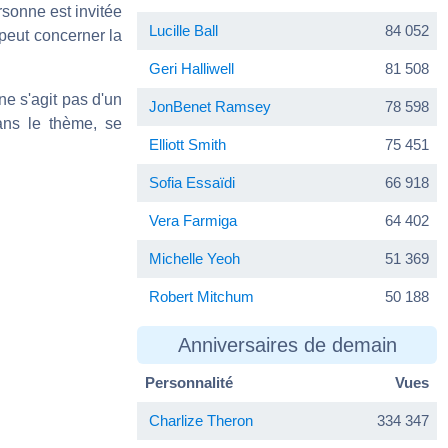
rsonne est invitée
Lucille Ball
84 052
 peut concerner la
Geri Halliwell
81 508
ne s'agit pas d'un
JonBenet Ramsey
78 598
ans le thème, se
Elliott Smith
75 451
Sofia Essaïdi
66 918
Vera Farmiga
64 402
Michelle Yeoh
51 369
Robert Mitchum
50 188
Anniversaires de demain
Personnalité
Vues
Charlize Theron
334 347