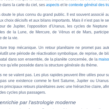
 dans la carte du ciel, ses
aspects
et le
contexte général des tr
 doute le plus connu du grand public. Il est souvent associé a
x choix décisifs et aux bilans importants. Mais il n'est pas le se
tour de Jupiter, l'opposition d'Uranus, les cycles de Neptune
ides de la Lune, de Mercure, de Vénus et de Mars, participe
e de la vie.
 lecture trop mécanique. Un retour planétaire ne promet pas a
plutôt une période de réactivation symbolique, de reprise, de bi
atal dans son ensemble, de la planète concernée, de la
mais
ance qu'elle possède dans la structure générale du thème.
rs ne se valent pas. Les plus rapides peuvent être utiles pour 
t pas une existence comme le font Saturne, Jupiter ou Uranus. 
es principaux retours planétaires avec une hiérarchie claire, afin
des cycles plus passagers.
enrichie par l'astrologie moderne