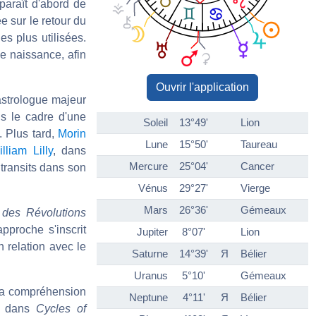
pparaît d'abord de
ée sur le retour du
es plus utilisées.
de naissance, afin
Ouvrir l'application
astrologue majeur
ns le cadre d'une
Soleil
13°49'
Lion
. Plus tard,
Morin
Lune
15°50'
Taureau
lliam Lilly
, dans
Mercure
25°04'
Cancer
 transits dans son
Vénus
29°27'
Vierge
Mars
26°36'
Gémeaux
des Révolutions
proche s'inscrit
Jupiter
8°07'
Lion
n relation avec le
Saturne
14°39'
Я
Bélier
Uranus
5°10'
Gémeaux
la compréhension
Neptune
4°11'
Я
Bélier
, dans
Cycles of