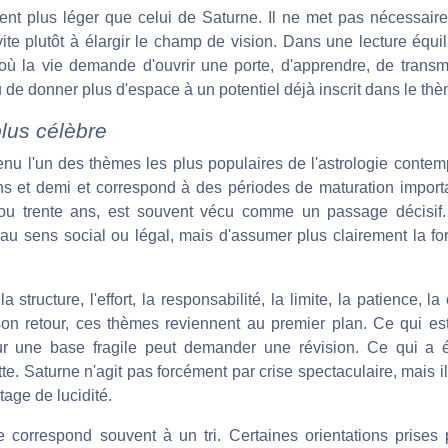
vent plus léger que celui de Saturne. Il ne met pas nécessai
nvite plutôt à élargir le champ de vision. Dans une lecture équili
la vie demande d'ouvrir une porte, d'apprendre, de transmet
 de donner plus d'espace à un potentiel déjà inscrit dans le thè
plus célèbre
nu l'un des thèmes les plus populaires de l'astrologie contemp
ans et demi et correspond à des périodes de maturation import
 ou trente ans, est souvent vécu comme un passage décisif. 
au sens social ou légal, mais d'assumer plus clairement la fo
structure, l'effort, la responsabilité, la limite, la patience, la
 son retour, ces thèmes reviennent au premier plan. Ce qui est
r une base fragile peut demander une révision. Ce qui a é
te. Saturne n'agit pas forcément par crise spectaculaire, mais i
tage de lucidité.
 correspond souvent à un tri. Certaines orientations prises p