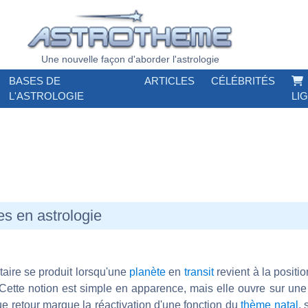
Une nouvelle façon d'aborder l'astrologie
BASES DE
ARTICLES
CÉLÉBRITÉS
L'ASTROLOGIE
LI
es en astrologie
taire se produit lorsqu'une
planète
en
transit
revient à la positio
ette notion est simple en apparence, mais elle ouvre sur une l
e retour marque la réactivation d'une fonction du
thème natal
, 