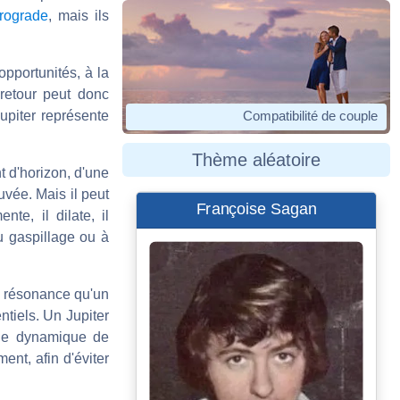
trograde
, mais ils
opportunités, à la
retour peut donc
piter représente
Compatibilité de couple
Thème aléatoire
t d'horizon, d'une
uvée. Mais il peut
Françoise Sagan
te, il dilate, il
u gaspillage ou à
e résonance qu'un
tiels. Un Jupiter
une dynamique de
nt, afin d'éviter