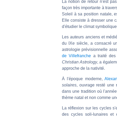
La notion de retour n'est pas
façon très importante à traver
Soleil à sa position natale, 
Elle consiste à dresser une c
d'étudier le climat symbolique
Les auteurs anciens et médié
du IXe siècle, a consacré un
astrologie prévisionnelle asso
de Villefranche
a traité des 
Christian Astrology
, a égaleme
approche de la nativité.
À l'époque moderne,
Alexa
solaires
, ouvrage resté une 
dans une tradition où l'année
thème natal et non comme un
La réflexion sur les cycles s'
des cycles soli-lunaires e