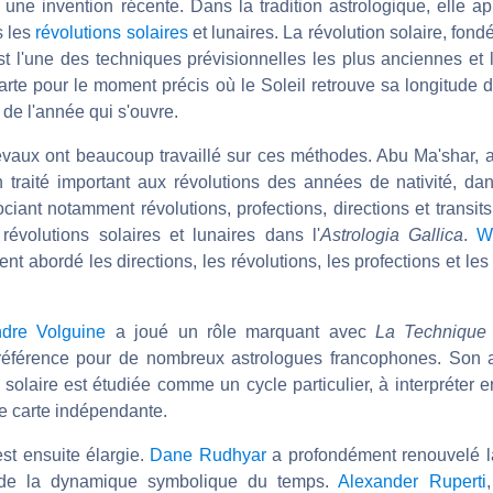
 une invention récente. Dans la tradition astrologique, elle a
s les
révolutions solaires
et lunaires. La révolution solaire, fond
est l'une des techniques prévisionnelles les plus anciennes et l
arte pour le moment précis où le Soleil retrouve sa longitude 
 de l'année qui s'ouvre.
vaux ont beaucoup travaillé sur ces méthodes. Abu Ma'shar, 
 traité important aux révolutions des années de nativité, da
ciant notamment révolutions, profections, directions et transits
révolutions solaires et lunaires dans l'
Astrologia Gallica
.
Wi
nt abordé les directions, les révolutions, les profections et les
ndre Volguine
a joué un rôle marquant avec
La Technique 
référence pour de nombreux astrologues francophones. Son ap
 solaire est étudiée comme un cycle particulier, à interpréter e
e carte indépendante.
est ensuite élargie.
Dane Rudhyar
a profondément renouvelé 
t de la dynamique symbolique du temps.
Alexander Ruperti