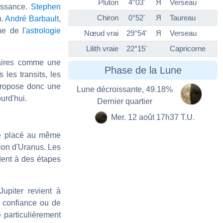
Pluton
4°03'
Я
Verseau
oissance.
Stephen
Chiron
0°52'
Я
Taureau
n.
André Barbault
,
e de l'
astrologie
Nœud vrai
29°54'
Я
Verseau
Lilith vraie
22°15'
Capricorne
étaires comme une
Phase de la Lune
 les transits, les
 propose donc une
Lune décroissante, 49.18%
urd'hui.
Dernier quartier
Mer. 12 août 17h37 T.U.
tre placé au même
ion d'Uranus. Les
dent à des étapes
 Jupiter revient à
e confiance ou de
particulièrement