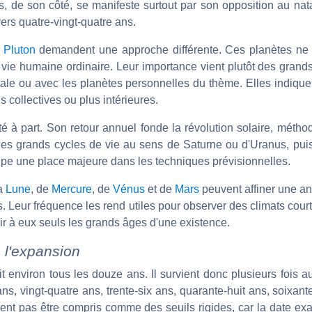
, de son côté, se manifeste surtout par son opposition au nata
 vers quatre-vingt-quatre ans.
e
Pluton
demandent une approche différente. Ces planètes ne 
 vie humaine ordinaire. Leur importance vient plutôt des grand
atale ou avec les planètes personnelles du thème. Elles indiqu
s collectives ou plus intérieures.
ité à part. Son retour annuel fonde la révolution solaire, méth
 des grands cycles de vie au sens de Saturne ou d'Uranus, puis
pe une place majeure dans les techniques prévisionnelles.
la
Lune
, de
Mercure
, de
Vénus
et de
Mars
peuvent affiner une an
s. Leur fréquence les rend utiles pour observer des climats cour
r à eux seuls les grands âges d'une existence.
e l'expansion
it environ tous les douze ans. Il survient donc plusieurs fois a
, vingt-quatre ans, trente-six ans, quarante-huit ans, soixant
nt pas être compris comme des seuils rigides, car la date ex