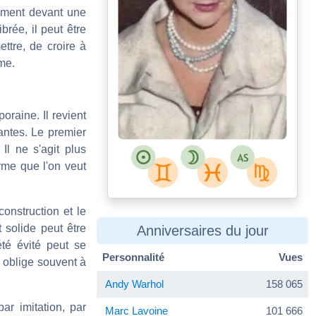
rement devant une
brée, il peut être
tre, de croire à
me.
oraine. Il revient
antes. Le premier
Il ne s'agit plus
rme que l'on veut
 construction et le
 solide peut être
Anniversaires du jour
té évité peut se
Personnalité
Vues
l oblige souvent à
Andy Warhol
158 065
ar imitation, par
Marc Lavoine
101 666