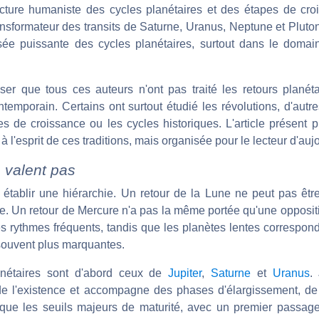
cture humaniste des cycles planétaires et des étapes de cr
ransformateur des transits de Saturne, Uranus, Neptune et Pluto
ée puissante des cycles planétaires, surtout dans le domain
ciser que tous ces auteurs n'ont pas traité les retours plan
emporain. Certains ont surtout étudié les révolutions, d'autres
pes de croissance ou les cycles historiques. L'article présent
 l'esprit de ces traditions, mais organisée pour le lecteur d'aujo
e valent pas
 établir une hiérarchie. Un retour de la Lune ne peut pas ê
ne. Un retour de Mercure n'a pas la même portée qu'une opposit
es rythmes fréquents, tandis que les planètes lentes correspon
 souvent plus marquantes.
anétaires sont d'abord ceux de
Jupiter
,
Saturne
et
Uranus
.
 de l'existence et accompagne des phases d'élargissement, d
ue les seuils majeurs de maturité, avec un premier passage 