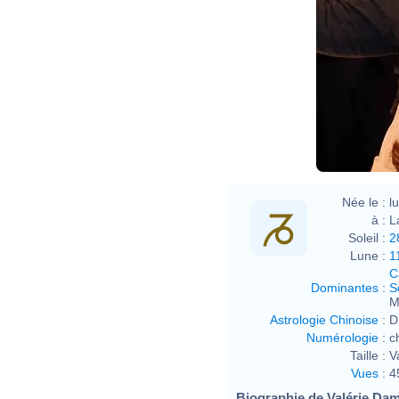
Née le :
l
à :
L
Soleil :
2
Lune :
1
C
Dominantes
:
S
M
Astrologie Chinoise
:
D
Numérologie
:
c
Taille :
V
Vues
:
4
Biographie de Valérie Dami