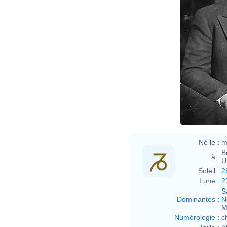
Né le :
m
B
à :
U
Soleil :
2
Lune :
2
S
Dominantes
:
N
M
Numérologie
:
c