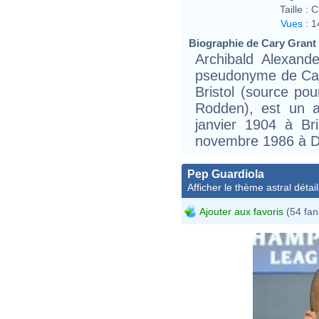
Taille :
C
Vues
:
1
Biographie de Cary Grant (
Archibald Alexand
pseudonyme de Cary
Bristol (source po
Rodden), est un a
janvier 1904 à Bri
novembre 1986 à D
Pep Guardiola
Afficher le thème astral détail
Ajouter aux favoris
(54 fan