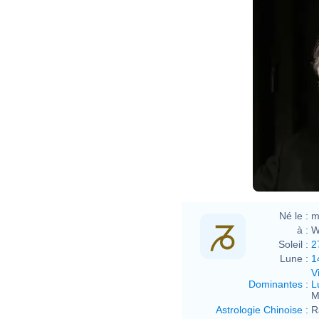
Né le :
m
à :
W
Soleil :
2
Lune :
1
V
Dominantes
:
L
M
Astrologie Chinoise
:
R