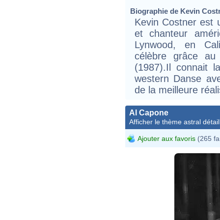
Biographie de Kevin Costne
Kevin Costner est u
et chanteur améri
Lynwood, en Calif
célèbre grâce au f
(1987).Il connait 
western Danse avec
de la meilleure réali
Al Capone
Afficher le thème astral détail
Ajouter aux favoris
(265 fa