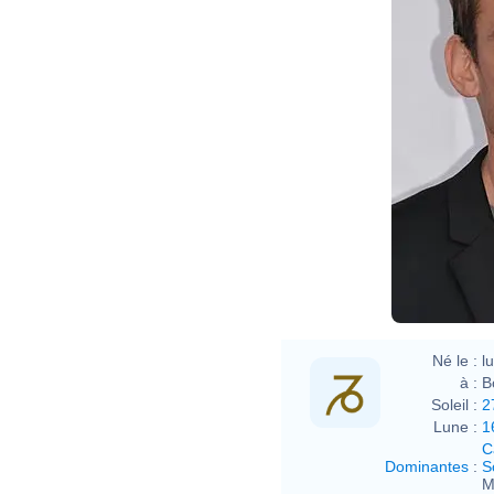
Né le :
l
à :
B
Soleil :
2
Lune :
1
C
Dominantes
:
S
M