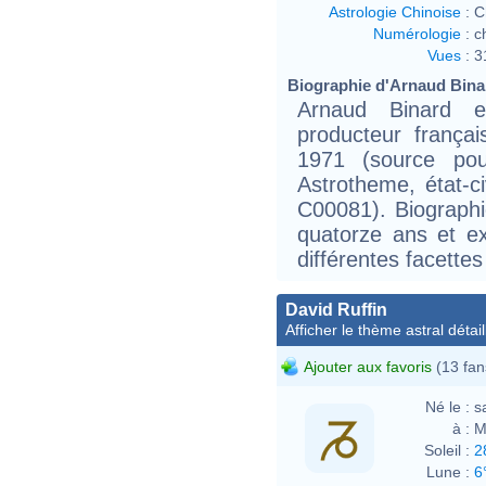
Astrologie Chinoise
:
C
Numérologie
:
c
Vues
:
3
Biographie d'Arnaud Binar
Arnaud Binard es
producteur frança
1971 (source po
Astrotheme, état-ci
C00081). Biographie
quatorze ans et e
différentes facettes
David Ruffin
Afficher le thème astral détail
Ajouter aux favoris
(13 fan
Né le :
s
à :
M
Soleil :
2
Lune :
6