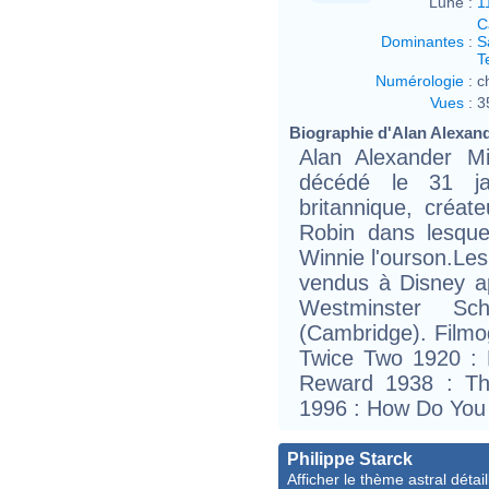
Lune :
1
C
Dominantes
:
S
T
Numérologie
:
c
Vues
:
3
Biographie d'Alan Alexande
Alan Alexander Mi
décédé le 31 ja
britannique, créat
Robin dans lesque
Winnie l'ourson.Les
vendus à Disney ap
Westminster Sc
(Cambridge). Film
Twice Two 1920 :
Reward 1938 : Th
1996 : How Do You 
Philippe Starck
Afficher le thème astral détail