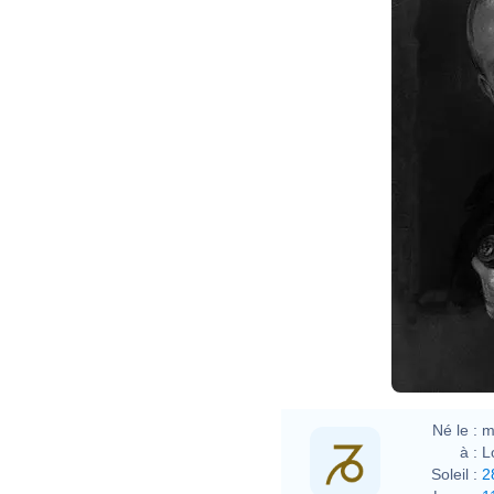
Emil 
Né le :
m
à :
L
Soleil :
2