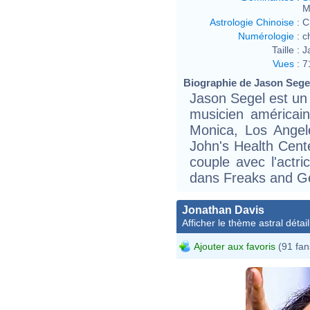
M
Astrologie Chinoise
:
C
Numérologie
:
c
Taille :
J
Vues
:
7
Biographie de Jason Segel 
Jason Segel est un 
musicien américai
Monica, Los Angele
John's Health Cente
couple avec l'actri
dans Freaks and Ge
Jonathan Davis
Afficher le thème astral détail
Ajouter aux favoris
(91 fan