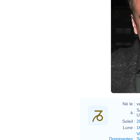
Né le :
v
S
à :
U
Soleil :
2
Lune :
1
V
Dominantes
:
S