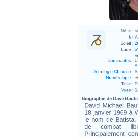
Né le :
s
à :
W
Soleil :
2
Lune :
5
V
Dominantes
:
U
Ai
Astrologie Chinoise
:
S
Numérologie
:
c
Taille :
D
Vues
:
6
Biographie de Dave Bautist
David Michael Baut
18 janvier 1969 à 
le nom de Batista, 
de combat libr
Principalement co