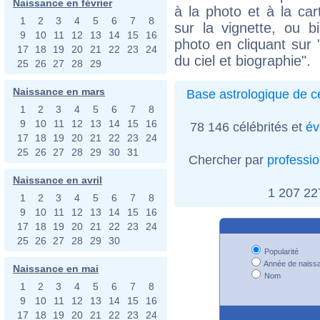
Naissance en février
à la photo et à la car
1
2
3
4
5
6
7
8
sur la vignette, ou 
9
10
11
12
13
14
15
16
photo en cliquant sur 
17
18
19
20
21
22
23
24
du ciel et biographie".
25
26
27
28
29
Naissance en mars
Base astrologique de cé
1
2
3
4
5
6
7
8
9
10
11
12
13
14
15
16
78 146 célébrités et
év
17
18
19
20
21
22
23
24
25
26
27
28
29
30
31
Chercher par
professi
Naissance en avril
1 207 2
1
2
3
4
5
6
7
8
9
10
11
12
13
14
15
16
17
18
19
20
21
22
23
24
25
26
27
28
29
30
Popularité
Année de naiss
Naissance en mai
Nom
1
2
3
4
5
6
7
8
9
10
11
12
13
14
15
16
17
18
19
20
21
22
23
24