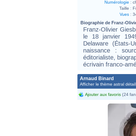
Numérologie
:
c
Taille :
F
Vues
:
3
Biographie de Franz-Olivie
Franz-Olivier Giesb
le 18 janvier 194
Delaware (États-U
naissance : sourc
éditorialiste, biogr
écrivain franco-amé
Arnaud Binard
Afficher le thème astral détail
Ajouter aux favoris
(24 fan