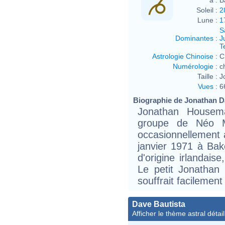
Soleil :
2
Lune :
1
S
Dominantes
:
J
T
Astrologie Chinoise
:
C
Numérologie
:
c
Taille :
J
Vues
:
6
Biographie de Jonathan Da
Jonathan Housem
groupe de Néo Mé
occasionnellement a
janvier 1971 à Bake
d'origine irlandais
Le petit Jonathan é
souffrait facilemen
Dave Bautista
Afficher le thème astral détail