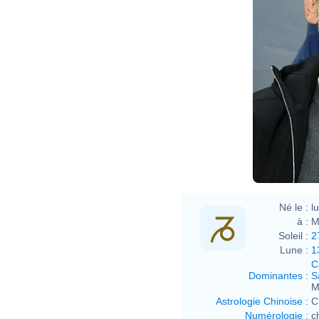
Né le :
l
à :
M
Soleil :
2
Lune :
1
C
Dominantes
:
S
M
Astrologie Chinoise
:
C
Numérologie
:
c