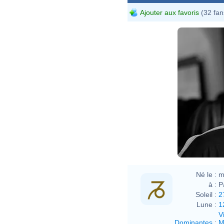
Ajouter aux favoris
(32 fan
Né le :
m
à :
P
Soleil :
2
Lune :
1
V
Dominantes
:
M