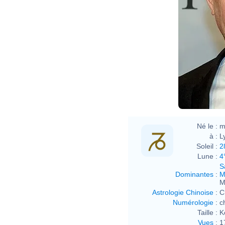
Né le :
m
à :
L
Soleil :
2
Lune :
4
S
Dominantes
:
M
M
Astrologie Chinoise
:
C
Numérologie
:
c
Taille :
K
Vues
:
1