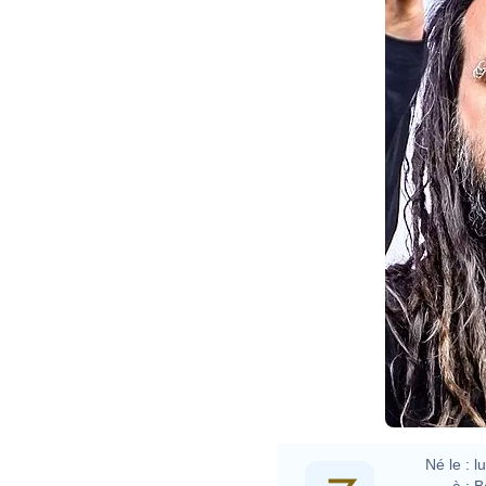
Né le :
l
à :
B