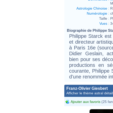
M
Astrologie Chinoise
:
R
Numérologie
:
c
Taille :
P
Vues
:
3
Biographie de Philippe Sta
Philippe Starck est
et directeur artisti
à Paris 16e (sourc
Didier Geslain, a
bien pour ses décor
productions en s
courante, Philippe 
d'une renommée int
Franz-Olivier Giesbert
Afficher le thème astral détail
Ajouter aux favoris
(25 fan