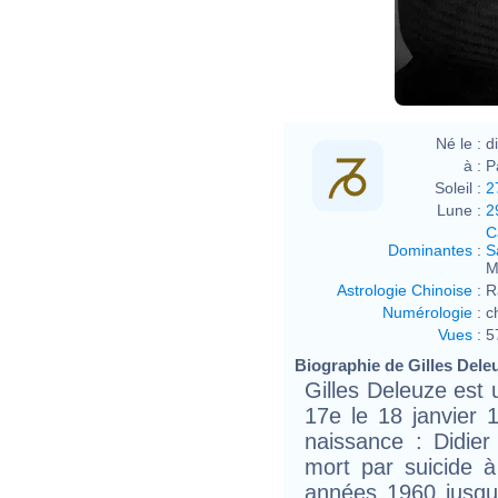
Né le :
d
à :
P
Soleil :
2
Lune :
2
C
Dominantes
:
S
M
Astrologie Chinoise
:
R
Numérologie
:
c
Vues
:
5
Biographie de Gilles Deleu
Gilles Deleuze est 
17e le 18 janvier
naissance : Didier
mort par suicide 
années 1960 jusqu