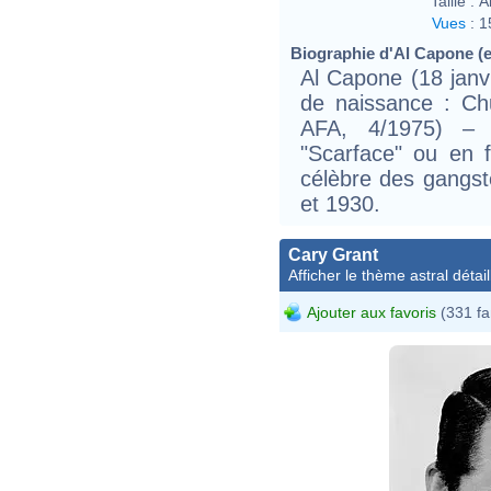
Taille :
A
Vues
:
1
Biographie d'Al Capone (ex
Al Capone (18 janv
de naissance : Ch
AFA, 4/1975) – 
"Scarface" ou en fr
célèbre des gangs
et 1930.
Cary Grant
Afficher le thème astral détail
Ajouter aux favoris
(331 fa