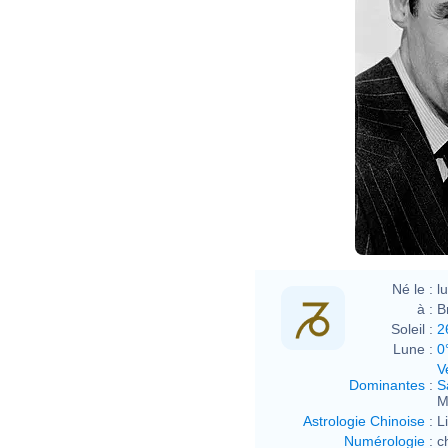
Gran
talk
Né le :
l
à :
B
Soleil :
2
Lune :
0
V
Dominantes
:
S
M
Astrologie Chinoise
:
L
Numérologie
:
c