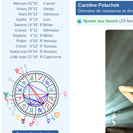
Mercure
25°35'
Cancer
Caroline Polachek
Vénus
29°51'
Vierge
Données de naissance et dom
Mars
26°52'
Gémeaux
Jupiter
8°13'
Lion
Ajouter aux favoris
(19 fan
Saturne
14°39'
Я
Bélier
Uranus
5°11'
Gémeaux
Neptune
4°11'
Я
Bélier
Pluton
4°03'
Я
Verseau
Chiron
0°52'
Я
Taureau
Nœud vrai
29°54'
Я
Verseau
Lilith vraie
22°16'
Я
Capricorne