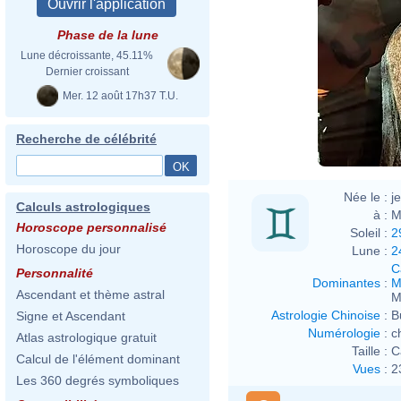
Phase de la lune
Lune décroissante, 45.11%
Dernier croissant
Mer. 12 août 17h37 T.U.
Recherche de célébrité
Née le :
j
Calculs astrologiques
à :
M
Horoscope personnalisé
Soleil :
2
Horoscope du jour
Lune :
2
C
Personnalité
Dominantes
:
M
Ascendant et thème astral
M
Astrologie Chinoise
:
B
Signe et Ascendant
Numérologie
:
c
Atlas astrologique gratuit
Taille :
C
Calcul de l'élément dominant
Vues
:
2
Les 360 degrés symboliques