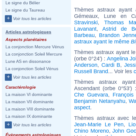
Le signe du Bélier
Thèmes astraux ayant
Le signe du Taureau
Gémeaux, Lune en Ca
+
Voir tous les articles
Stravinski
,
Thomas Ma
Lavanant
,
Astrid de Be
Articles astrologiques
Barbeau
,
Brandon Jenn
Aspects planétaires
astraux ayant le même
B
La conjonction Mercure Vénus
Thèmes astraux ayant l
La conjonction Soleil Mercure
(orbe 0°24') :
Angelina Jol
Lune AS en dissonance
Anderson
,
Cardi B
,
Jess
La conjonction Soleil Vénus
Russell Brand
... Voir les
c
+
Voir tous les articles
Thèmes astraux ayan
Caractérologie
Ascendant (orbe 0°53')
Che Guevara
,
François
La maison VI dominante
Benjamin Netanyahu
,
Wa
La maison VII dominante
aspect
.
La maison VIII dominante
La maison IX dominante
Thèmes astraux avec l
Jean-Marie Le Pen
,
Lio
+
Voir tous les articles
Chino Moreno
,
John Go
Évènements astrologiques