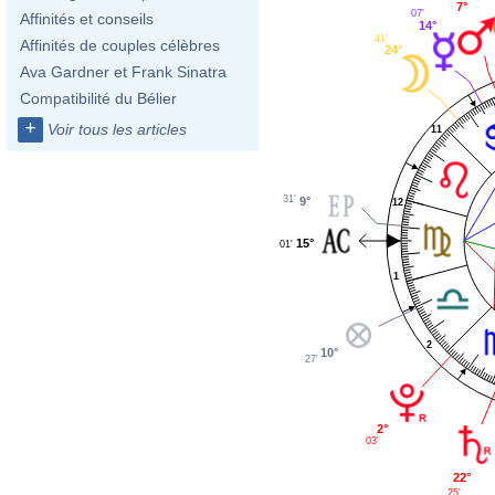
7°
07'
Affinités et conseils
14°
41'
Affinités de couples célèbres
24°
Ava Gardner et Frank Sinatra
Compatibilité du Bélier
+
Voir tous les articles
11
31'
9°
12
15°
01'
1
2
10°
27'
2°
03'
22°
25'