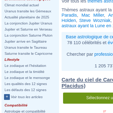
Voir tous les
thèmes astra
Climat mondial actuel
Thèmes astraux ayant la
Uranus transite les Gémeaux
Paradis
,
Mac Miller
,
A
Actualité planétaire de 2025
Holden
,
Steve Wozniak
La conjonction Jupiter Uranus
astraux ayant la Lune en
Jupiter et Saturne en Verseau
La conjonction Saturne Pluton
Base astrologique de cé
Jupiter arrive en Sagittaire
78 110 célébrités et
év
Uranus transite le Taureau
Saturne transite le Capricorne
Chercher par
professi
Lifestyle
1 205 7
Le zodiaque et l'hésitation
Le zodiaque et la timidité
Le zodiaque et le mensonge
Carte du ciel de Ca
Les qualités des 12 signes
Placidus)
Les défauts des 12 signes
+
Voir tous les articles
Sélectionnez u
Compatibilité
Astrologie et compatibilité
27'