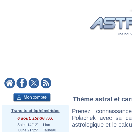
Une nouve
Thème astral et car
Prenez connaissanc
Transits et éphémérides
Polachek avec sa cart
6 août, 15h36 T.U.
astrologique et le calc
Soleil
14°12'
Lion
Lune
21°25'
Taureau