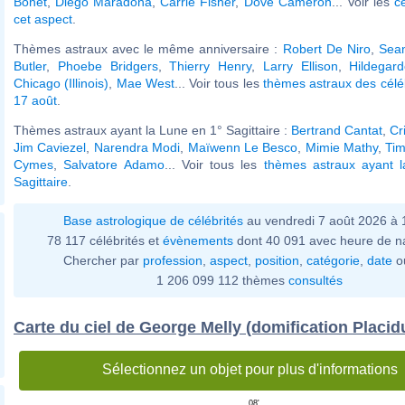
Bonet
,
Diego Maradona
,
Carrie Fisher
,
Dove Cameron
... Voir les
c
cet aspect
.
Thèmes astraux avec le même anniversaire :
Robert De Niro
,
Sea
Butler
,
Phoebe Bridgers
,
Thierry Henry
,
Larry Ellison
,
Hildegar
Chicago (Illinois)
,
Mae West
... Voir tous les
thèmes astraux des célé
17 août
.
Thèmes astraux ayant la Lune en 1° Sagittaire :
Bertrand Cantat
,
Cr
Jim Caviezel
,
Narendra Modi
,
Maïwenn Le Besco
,
Mimie Mathy
,
Tim
Cymes
,
Salvatore Adamo
... Voir tous les
thèmes astraux ayant 
Sagittaire
.
Base astrologique de célébrités
au vendredi 7 août 2026 à 
78 117 célébrités et
évènements
dont 40 091 avec heure de n
Chercher par
profession
,
aspect
,
position
,
catégorie
,
date
o
1 206 099 112 thèmes
consultés
Carte du ciel de George Melly (domification Placid
Sélectionnez un objet pour plus d'informations
08'