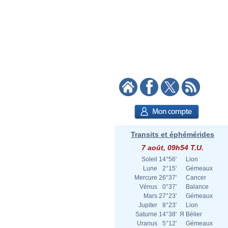
Transits et éphémérides
7 août, 09h54 T.U.
Soleil
14°56'
Lion
Lune
2°15'
Gémeaux
Mercure
26°37'
Cancer
Vénus
0°37'
Balance
Mars
27°23'
Gémeaux
Jupiter
8°23'
Lion
Saturne
14°38'
Я
Bélier
Uranus
5°12'
Gémeaux