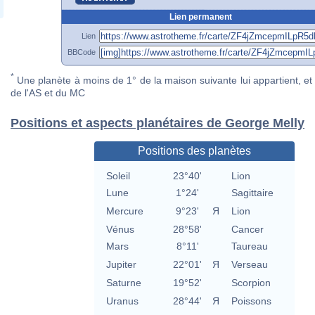
Lien permanent
Lien
BBCode
*
Une planète à moins de 1° de la maison suivante lui appartient, et 
de l'AS et du MC
Positions et aspects planétaires de George Melly
Positions des planètes
Soleil
23°40'
Lion
Lune
1°24'
Sagittaire
Mercure
9°23'
Я
Lion
Vénus
28°58'
Cancer
Mars
8°11'
Taureau
Jupiter
22°01'
Я
Verseau
Saturne
19°52'
Scorpion
Uranus
28°44'
Я
Poissons