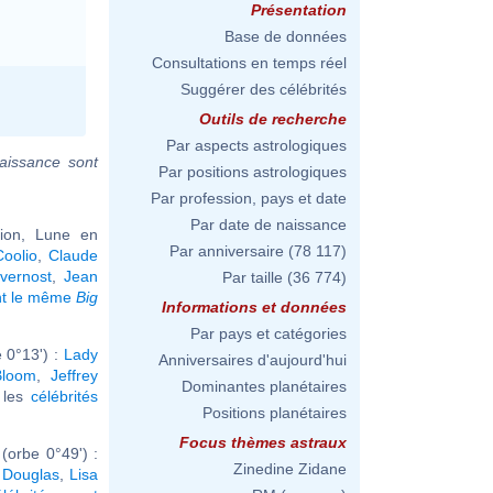
Présentation
Base de données
Consultations en temps réel
Suggérer des célébrités
Outils de recherche
Par aspects astrologiques
aissance sont
Par positions astrologiques
Par profession, pays et date
Par date de naissance
ion, Lune en
Par anniversaire
(78 117)
Coolio
,
Claude
vernost
,
Jean
Par taille
(36 774)
nt le même
Big
Informations et données
Par pays et catégories
 0°13') :
Lady
Anniversaires d'aujourd'hui
Bloom
,
Jeffrey
Dominantes planétaires
r les
célébrités
Positions planétaires
Focus thèmes astraux
(orbe 0°49') :
Zinedine Zidane
 Douglas
,
Lisa