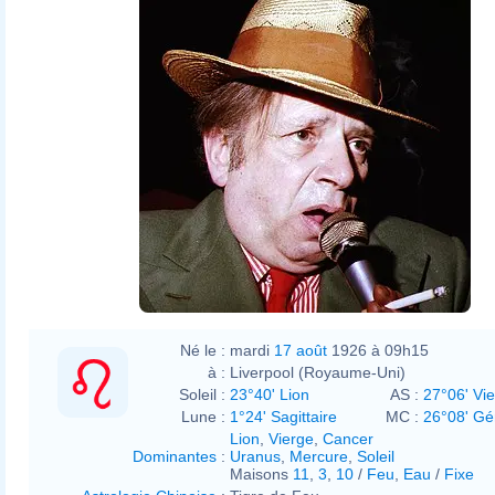
Né le :
mardi
17 août
1926 à 09h15
à :
Liverpool (Royaume-Uni)
Soleil :
23°40' Lion
AS :
27°06' Vi
Lune :
1°24' Sagittaire
MC :
26°08' G
Lion
,
Vierge
,
Cancer
Dominantes
:
Uranus
,
Mercure
,
Soleil
Maisons
11
,
3
,
10
/
Feu
,
Eau
/
Fixe