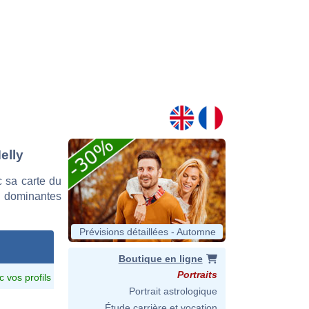
elly
 sa carte du
es dominantes
Prévisions détaillées - Automne
Boutique en ligne
Portraits
c vos profils
Portrait astrologique
Étude carrière et vocation