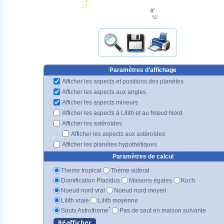
24'
4°
50'
Paramètres d'affichage
Afficher les aspects et positions des planètes
Afficher les aspects aux angles
Afficher les aspects mineurs
Afficher les aspects à Lilith et au Nœud Nord
Afficher les astéroïdes
Afficher les aspects aux astéroïdes
Afficher les planètes hypothétiques
Paramètres de calcul
Thème tropical
Thème sidéral
Domification Placidus
Maisons égales
Koch
Noeud nord vrai
Noeud nord moyen
Lilith vraie
Lilith moyenne
*
Sauts Astrotheme
Pas de saut en maison suivante