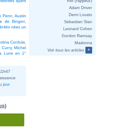
élébrités ayant
RM (rappeur)
Adam Driver
Demi Lovato
n Penn
,
Austin
de de Bingen
,
Sebastian Stan
brités nées un
Leonard Cohen
Gordon Ramsay
istina Cordula
,
Madonna
 Curry
,
Michel
+
Voir tous les articles
la Lune en 1°
11h47
aissance
u
jour
us)