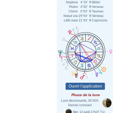
Neptune
4°10'
Я
Bélier
Pluton
4°02'
Я
Verseau
Chiron
0°52'
Я
Taureau
Nœud vrai
29°54'
Я
Verseau
Lilith vraie
21°43'
Я
Capricorne
Phase de la lune
Lune décroissante, 36.55%
Dernier croissant
Mer. 12 août 17h37 T.U.