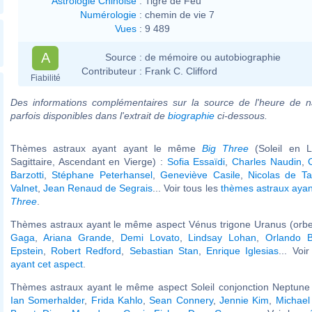
Astrologie Chinoise
:
Tigre de Feu
Numérologie
:
chemin de vie 7
Vues
:
9 489
A
Source :
de mémoire ou autobiographie
Contributeur :
Frank C. Clifford
Fiabilité
Des informations complémentaires sur la source de l'heure de n
parfois disponibles dans l'extrait de
biographie
ci-dessous.
Thèmes astraux ayant ayant le même
Big Three
(Soleil en L
Sagittaire, Ascendant en Vierge) :
Sofia Essaïdi
,
Charles Naudin
,
Barzotti
,
Stéphane Peterhansel
,
Geneviève Casile
,
Nicolas de Ta
Valnet
,
Jean Renaud de Segrais
... Voir tous les
thèmes astraux aya
Three
.
Thèmes astraux ayant le même aspect Vénus trigone Uranus (orbe
Gaga
,
Ariana Grande
,
Demi Lovato
,
Lindsay Lohan
,
Orlando 
Epstein
,
Robert Redford
,
Sebastian Stan
,
Enrique Iglesias
... Voi
ayant cet aspect
.
Thèmes astraux ayant le même aspect Soleil conjonction Neptune 
Ian Somerhalder
,
Frida Kahlo
,
Sean Connery
,
Jennie Kim
,
Michael