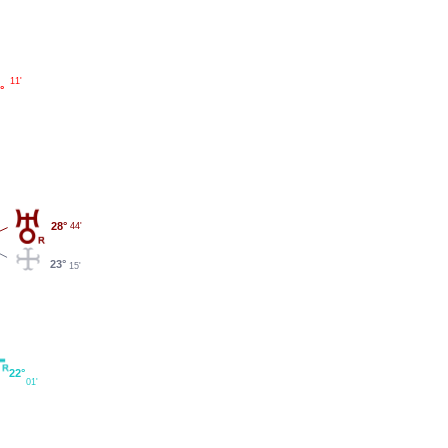
11'
°
28°
44'
23°
15'
22°
01'