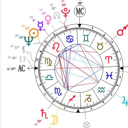
15'
26°
15°
44'
15°
58'
28°
23'
9°
8
40'
10
23°
9
29'
24°
11
8
53'
17°
25'
25°
12
7
27°
06'
1
6
2
5
3
4
19°
52'
1°