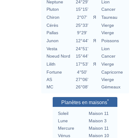
Neptune
24°29'
Lion
Pluton
15°15'
Cancer
Chiron
2°07'
Я
Taureau
Cérès
25°33'
Vierge
Pallas
9°29'
Vierge
Junon
12°44'
Я
Poissons
Vesta
24°51'
Lion
Noeud Nord
15°44'
Cancer
Lilith
17°53'
Я
Vierge
Fortune
4°50'
Capricorne
AS
27°06'
Vierge
MC
26°08'
Gémeaux
*
Planètes en maisons
Soleil
Maison 11
Lune
Maison 3
Mercure
Maison 11
Vénus
Maison 10