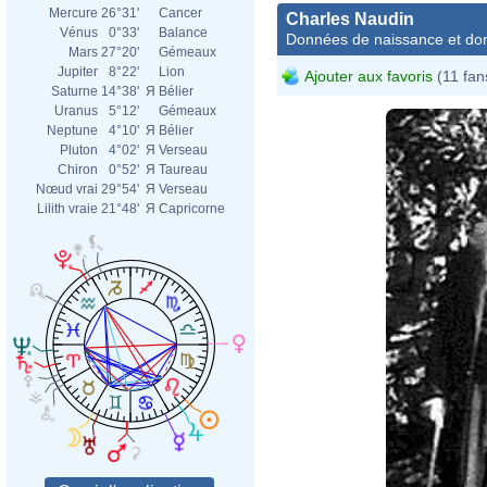
Mercure
26°31'
Cancer
Charles Naudin
Vénus
0°33'
Balance
Données de naissance et dom
Mars
27°20'
Gémeaux
Jupiter
8°22'
Lion
Ajouter aux favoris
(11 fan
Saturne
14°38'
Я
Bélier
Uranus
5°12'
Gémeaux
Neptune
4°10'
Я
Bélier
Pluton
4°02'
Я
Verseau
Chiron
0°52'
Я
Taureau
Nœud vrai
29°54'
Я
Verseau
Lilith vraie
21°48'
Я
Capricorne