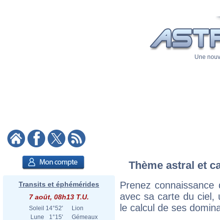
Une nouve
Thème astral et c
Prenez connaissance 
Transits et éphémérides
avec sa carte du ciel, 
7 août, 08h13 T.U.
le calcul de ses domina
Soleil
14°52'
Lion
Lune
1°15'
Gémeaux