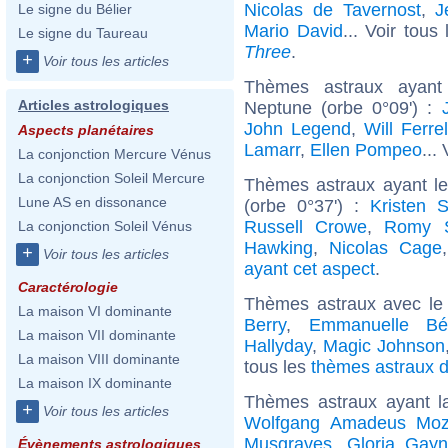
Nicolas de Tavernost
,
J
Le signe du Bélier
Mario David
... Voir tous
Le signe du Taureau
Three
.
+
Voir tous les articles
Thèmes astraux ayant
Articles astrologiques
Neptune (orbe 0°09') :
John Legend
,
Will Ferrel
Aspects planétaires
Lamarr
,
Ellen Pompeo
...
La conjonction Mercure Vénus
La conjonction Soleil Mercure
Thèmes astraux ayant l
Lune AS en dissonance
(orbe 0°37') :
Kristen S
Russell Crowe
,
Romy S
La conjonction Soleil Vénus
Hawking
,
Nicolas Cage
+
Voir tous les articles
ayant cet aspect
.
Caractérologie
Thèmes astraux avec le
La maison VI dominante
Berry
,
Emmanuelle Bé
La maison VII dominante
Hallyday
,
Magic Johnson
La maison VIII dominante
tous les
thèmes astraux d
La maison IX dominante
Thèmes astraux ayant l
+
Voir tous les articles
Wolfgang Amadeus Moz
Musgraves
,
Gloria Gayn
Évènements astrologiques