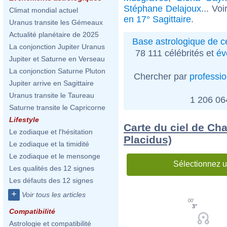
Stéphane Delajoux
... Vo
Climat mondial actuel
en 17° Sagittaire
.
Uranus transite les Gémeaux
Actualité planétaire de 2025
Base astrologique de cé
La conjonction Jupiter Uranus
78 111 célébrités et
év
Jupiter et Saturne en Verseau
La conjonction Saturne Pluton
Chercher par
professi
Jupiter arrive en Sagittaire
Uranus transite le Taureau
1 206 0
Saturne transite le Capricorne
Lifestyle
Carte du ciel de Ch
Le zodiaque et l'hésitation
Placidus)
Le zodiaque et la timidité
Le zodiaque et le mensonge
Sélectionnez u
Les qualités des 12 signes
Les défauts des 12 signes
+
Voir tous les articles
00'
3°
Compatibilité
Astrologie et compatibilité