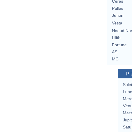
Cérès
Pallas
Junon
Vesta
Noeud No
Lilith
Fortune
AS
MC
Pl
Solei
Lun
Merc
Vén
Mar
Jupit
Satu