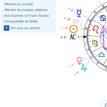
Affinités et conseils
15'
Affinités de couples célèbres
2°
11
Ava Gardner et Frank Sinatra
24'
19°
Compatibilité du Bélier
+
Voir tous les articles
31'
20°
12
1°
42'
1
2
5°
53'
3
8°
02'