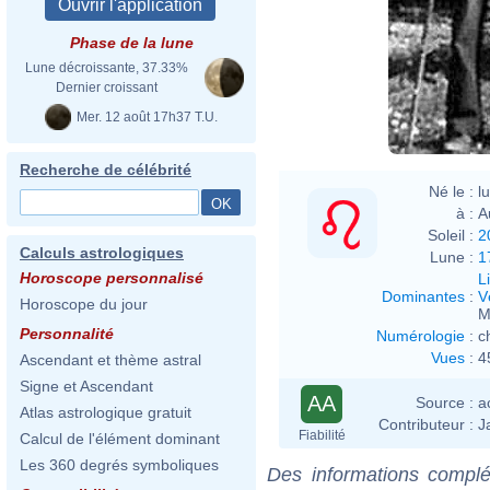
Phase de la lune
Lune décroissante, 37.33%
Dernier croissant
Mer. 12 août 17h37 T.U.
Recherche de célébrité
Né le :
l
à :
A
Soleil :
2
Calculs astrologiques
Lune :
1
Horoscope personnalisé
L
Dominantes
:
V
Horoscope du jour
M
Personnalité
Numérologie
:
c
Vues
:
4
Ascendant et thème astral
Signe et Ascendant
AA
Source :
a
Atlas astrologique gratuit
Contributeur :
J
Fiabilité
Calcul de l'élément dominant
Les 360 degrés symboliques
Des informations complé