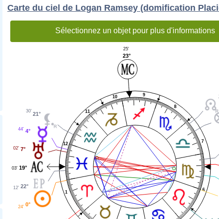
Carte du ciel de Logan Ramsey (domification Plac
Sélectionnez un objet pour plus d'informations
25'
23°
9
10
8
30'
11
21°
44'
4°
7
12
02'
7°
19°
03'
22°
12'
6
1
0°
24'