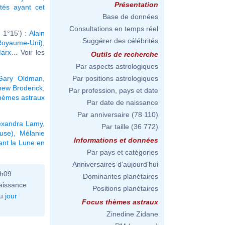
Présentation
ités ayant cet
Base de données
Consultations en temps réel
 1°15') :
Alain
Suggérer des célébrités
Royaume-Uni)
,
Marx
... Voir les
Outils de recherche
Par aspects astrologiques
Gary Oldman
,
Par positions astrologiques
hew Broderick
,
Par profession, pays et date
hèmes astraux
Par date de naissance
Par anniversaire
(78 110)
exandra Lamy
,
Par taille
(36 772)
use)
,
Mélanie
Informations et données
ant la Lune en
Par pays et catégories
Anniversaires d'aujourd'hui
3h09
Dominantes planétaires
aissance
Positions planétaires
u
jour
Focus thèmes astraux
Zinedine Zidane