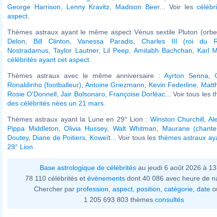
George Harrison
,
Lenny Kravitz
,
Madison Beer
... Voir les
célébr
aspect
.
Thèmes astraux ayant le même aspect Vénus sextile Pluton (orbe
Delon
,
Bill Clinton
,
Vanessa Paradis
,
Charles III (roi du 
Nostradamus
,
Taylor Lautner
,
Lil Peep
,
Amitabh Bachchan
,
Karl 
célébrités ayant cet aspect
.
Thèmes astraux avec le même anniversaire :
Ayrton Senna
,
Ronaldinho (footballeur)
,
Antoine Griezmann
,
Kevin Federline
,
Matt
Rosie O'Donnell
,
Jair Bolsonaro
,
Françoise Dorléac
... Voir tous les
t
des célébrités nées un 21 mars
.
Thèmes astraux ayant la Lune en 29° Lion :
Winston Churchill
,
Al
Pippa Middleton
,
Olivia Hussey
,
Walt Whitman
,
Maurane (chante
Doutey
,
Diane de Poitiers
,
Koweït
... Voir tous les
thèmes astraux ay
29° Lion
.
Base astrologique de célébrités
au jeudi 6 août 2026 à 1
78 110 célébrités et
évènements
dont 40 086 avec heure de n
Chercher par
profession
,
aspect
,
position
,
catégorie
,
date
o
1 205 693 803 thèmes
consultés