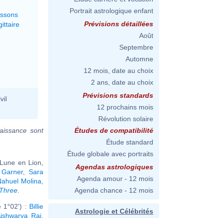
Portrait astrologique enfant
issons
Prévisions détaillées
ittaire
Août
Septembre
Automne
12 mois, date au choix
2 ans, date au choix
Prévisions standards
vil
12 prochains mois
Révolution solaire
aissance sont
Études de compatibilité
Étude standard
Étude globale avec portraits
 Lune en Lion,
Agendas astrologiques
i Garner
,
Sara
Agenda amour - 12 mois
Nahuel Molina
,
 Three
.
Agenda chance - 12 mois
 1°02') :
Billie
Astrologie et Célébrités
ishwarya Rai
,