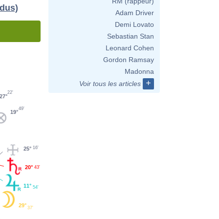
RM (rappeur)
idus)
Adam Driver
Demi Lovato
Sebastian Stan
Leonard Cohen
Gordon Ramsay
Madonna
+
Voir tous les articles
22'
27°
49'
19°
16'
25°
20°
43'
11°
54'
29°
37'