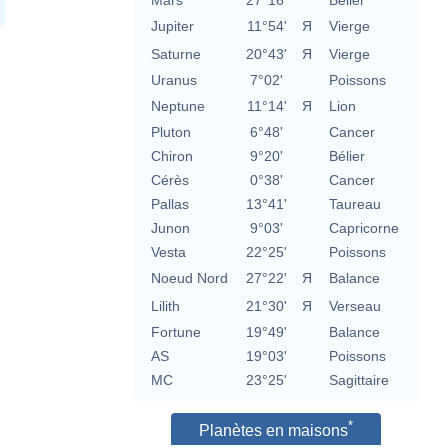
Mars
27°16'
Bélier
Jupiter
11°54'
Я
Vierge
Saturne
20°43'
Я
Vierge
Uranus
7°02'
Poissons
Neptune
11°14'
Я
Lion
Pluton
6°48'
Cancer
Chiron
9°20'
Bélier
Cérès
0°38'
Cancer
Pallas
13°41'
Taureau
Junon
9°03'
Capricorne
Vesta
22°25'
Poissons
Noeud Nord
27°22'
Я
Balance
Lilith
21°30'
Я
Verseau
Fortune
19°49'
Balance
AS
19°03'
Poissons
MC
23°25'
Sagittaire
*
Planètes en maisons