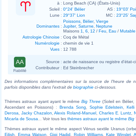
à :
Long Beach (CA) (États-Unis)
Soleil :
0°24' Bélier
AS :
19°03' Po
Lune :
29°37' Lion
MC :
23°25' Sag
Poissons
,
Bélier
,
Vierge
Dominantes
:
Jupiter
,
Saturne
,
Neptune
Maisons
1
,
6
,
12
/
Feu
,
Eau
/
Mutable
Astrologie Chinoise
:
Coq de Métal
Numérologie
:
chemin de vie 1
Vues
:
12 788
AA
Source :
acte de naissance ou registre d'état-ci
Contributeur :
Ed Steinbrecher
Fiabilité
Des informations complémentaires sur la source de l'heure de n
parfois disponibles dans l'extrait de
biographie
ci-dessous.
Thèmes astraux ayant ayant le même
Big Three
(Soleil en Bélier,
Ascendant en Poissons) :
Brenda Song
,
Sophie Edelstein
,
Kell
Derosa
,
Jacky Chazalon
,
Alexis Roland-Manuel
,
Charles E. Luntz
,
Micarla de Sousa
... Voir tous les
thèmes astraux ayant le même
Big
Thèmes astraux ayant le même aspect Vénus sextile Uranus (orbe
Eilish
,
Emma Watson
,
Gigi Hadid
,
Robin Williams
,
Kate Winslet
,
A