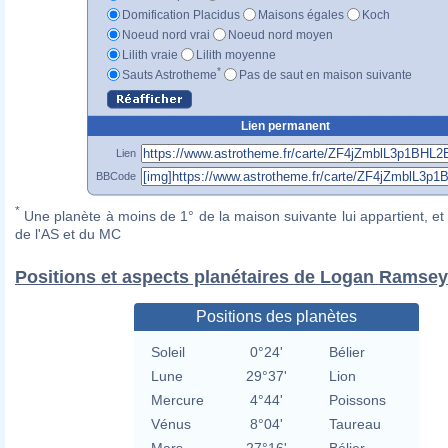
Domification Placidus
Maisons égales
Koch
Noeud nord vrai
Noeud nord moyen
Lilith vraie
Lilith moyenne
*
Sauts Astrotheme
Pas de saut en maison suivante
Lien permanent
Lien
BBCode
*
Une planète à moins de 1° de la maison suivante lui appartient, et 
de l'AS et du MC
Positions et aspects planétaires de Logan Ramsey
Positions des planètes
Soleil
0°24'
Bélier
Lune
29°37'
Lion
Mercure
4°44'
Poissons
Vénus
8°04'
Taureau