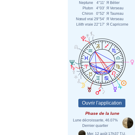
Neptune
4°11'
Я
Bélier
Pluton
4°03'
Я
Verseau
Chiron
0°52'
Я
Taureau
Nœud vrai
29°54'
Я
Verseau
Lilith vraie
22°17'
Я
Capricorne
Phase de la lune
Lune décroissante, 46.07%
Dernier quartier
Mer. 12 août 17h37 T.U.