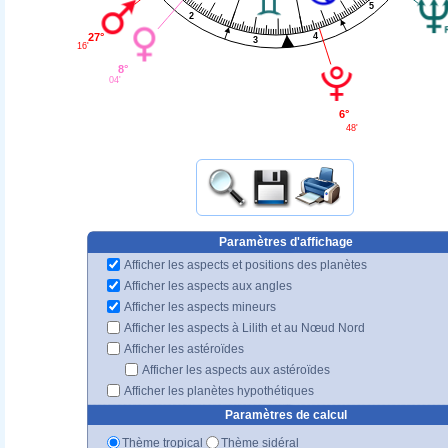
5
2
4
27°
3
16'
8°
04'
6°
48'
Paramètres d'affichage
Afficher les aspects et positions des planètes
Afficher les aspects aux angles
Afficher les aspects mineurs
Afficher les aspects à Lilith et au Nœud Nord
Afficher les astéroïdes
Afficher les aspects aux astéroïdes
Afficher les planètes hypothétiques
Paramètres de calcul
Thème tropical
Thème sidéral