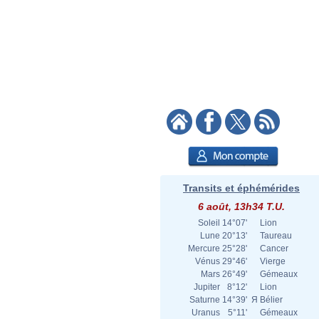
Transits et éphémérides
6 août, 13h34 T.U.
Soleil
14°07'
Lion
Lune
20°13'
Taureau
Mercure
25°28'
Cancer
Vénus
29°46'
Vierge
Mars
26°49'
Gémeaux
Jupiter
8°12'
Lion
Saturne
14°39'
Я
Bélier
Uranus
5°11'
Gémeaux