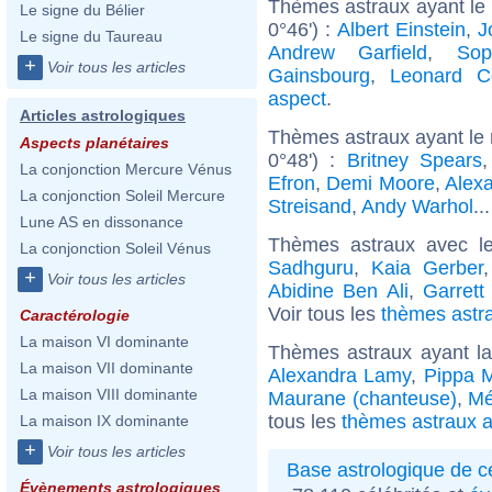
Thèmes astraux ayant le 
Le signe du Bélier
0°46') :
Albert Einstein
,
J
Le signe du Taureau
Andrew Garfield
,
Sop
+
Voir tous les articles
Gainsbourg
,
Leonard C
aspect
.
Articles astrologiques
Thèmes astraux ayant le
Aspects planétaires
0°48') :
Britney Spears
La conjonction Mercure Vénus
Efron
,
Demi Moore
,
Alex
La conjonction Soleil Mercure
Streisand
,
Andy Warhol
..
Lune AS en dissonance
Thèmes astraux avec l
La conjonction Soleil Vénus
Sadhguru
,
Kaia Gerber
+
Voir tous les articles
Abidine Ben Ali
,
Garrett
Voir tous les
thèmes astr
Caractérologie
La maison VI dominante
Thèmes astraux ayant l
La maison VII dominante
Alexandra Lamy
,
Pippa M
La maison VIII dominante
Maurane (chanteuse)
,
Mé
tous les
thèmes astraux a
La maison IX dominante
+
Voir tous les articles
Base astrologique de cé
Évènements astrologiques