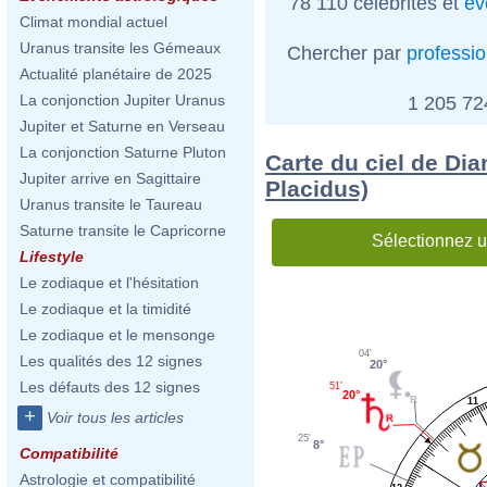
78 110 célébrités et
év
Climat mondial actuel
Uranus transite les Gémeaux
Chercher par
professi
Actualité planétaire de 2025
La conjonction Jupiter Uranus
1 205 7
Jupiter et Saturne en Verseau
La conjonction Saturne Pluton
Carte du ciel de Dia
Jupiter arrive en Sagittaire
Placidus)
Uranus transite le Taureau
Saturne transite le Capricorne
Sélectionnez u
Lifestyle
Le zodiaque et l'hésitation
Le zodiaque et la timidité
Le zodiaque et le mensonge
04'
Les qualités des 12 signes
20°
Les défauts des 12 signes
51'
20°
11
+
Voir tous les articles
25'
8°
Compatibilité
Astrologie et compatibilité