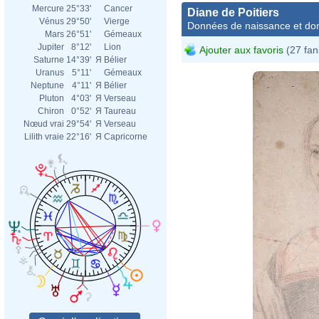
Mercure
25°33'
Cancer
Diane de Poitiers
Vénus
29°50'
Vierge
Données de naissance et dom
Mars
26°51'
Gémeaux
Jupiter
8°12'
Lion
Ajouter aux favoris
(27 fan
Saturne
14°39'
Я
Bélier
Uranus
5°11'
Gémeaux
Neptune
4°11'
Я
Bélier
Pluton
4°03'
Я
Verseau
Chiron
0°52'
Я
Taureau
Nœud vrai
29°54'
Я
Verseau
Lilith vraie
22°16'
Я
Capricorne