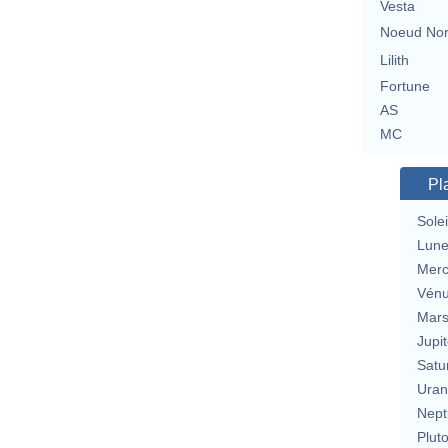
Vesta
Noeud No
Lilith
Fortune
AS
MC
Pl
Solei
Lun
Merc
Vén
Mar
Jupit
Satu
Uran
Nept
Plut