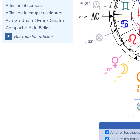
12
47'
21°
Affinités et conseils
Affinités de couples célèbres
2°
22'
Ava Gardner et Frank Sinatra
1
Compatibilité du Bélier
+
Voir tous les articles
2
22°
35'
3
19°
28'
29°
31'
1
43
Afficher les aspec
Afficher les aspe