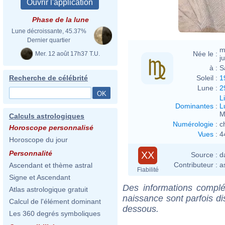
Jean 
Phase de la lune
Lune décroissante, 45.37%
Dernier quartier
m
Née le :
Mer. 12 août 17h37 T.U.
ju
à :
S
Soleil :
1
Recherche de célébrité
Lune :
2
L
Dominantes
:
L
M
Calculs astrologiques
Numérologie
:
c
Horoscope personnalisé
Vues
:
4
Horoscope du jour
Personnalité
XX
Source :
d
Contributeur :
a
Ascendant et thème astral
Fiabilité
Signe et Ascendant
Des informations complé
Atlas astrologique gratuit
naissance sont parfois di
Calcul de l'élément dominant
dessous.
Les 360 degrés symboliques