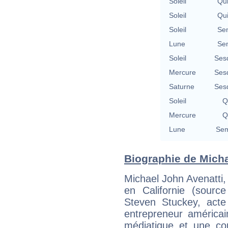
Soleil
Qu
Soleil
Qu
Soleil
Se
Lune
Se
Soleil
Ses
Mercure
Ses
Saturne
Ses
Soleil
Q
Mercure
Q
Lune
Sem
Biographie de Michae
Michael John Avenatti,
en Californie (sour
Steven Stuckey, acte
entrepreneur américai
médiatique et une cou