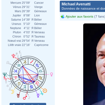
Mercure
25°09'
Cancer
Michael Avenatti
Vénus
29°31'
Vierge
Données de naissance et dom
Mars
26°39'
Gémeaux
Jupiter
8°08'
Lion
Ajouter aux favoris
(7 fans
Saturne
14°39'
Я
Bélier
Uranus
5°10'
Gémeaux
Neptune
4°11'
Я
Bélier
Pluton
4°03'
Я
Verseau
Chiron
0°52'
Я
Taureau
Nœud vrai
29°54'
Я
Verseau
Lilith vraie
22°16'
Capricorne