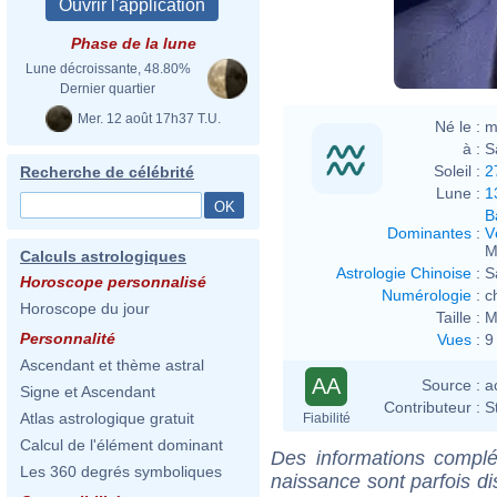
Phase de la lune
Lune décroissante, 48.80%
Dernier quartier
Mer. 12 août 17h37 T.U.
Né le :
m
à :
S
Soleil :
2
Recherche de célébrité
Lune :
1
B
Dominantes
:
V
M
Calculs astrologiques
Astrologie Chinoise
:
S
Horoscope personnalisé
Numérologie
:
c
Horoscope du jour
Taille :
M
Personnalité
Vues
:
9
Ascendant et thème astral
AA
Source :
a
Signe et Ascendant
Contributeur :
S
Atlas astrologique gratuit
Fiabilité
Calcul de l'élément dominant
Des informations complé
Les 360 degrés symboliques
naissance sont parfois di