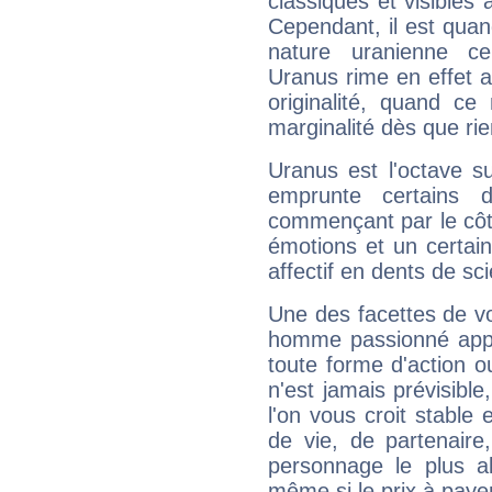
classiques et visibles 
Cependant, il est qua
nature uranienne cer
Uranus rime en effet a
originalité, quand ce
marginalité dès que rie
Uranus est l'octave s
emprunte certains 
commençant par le côt
émotions et un certai
affectif en dents de sci
Une des facettes de vo
homme passionné appré
toute forme d'action o
n'est jamais prévisible
l'on vous croit stable 
de vie, de partenaire
personnage le plus al
même si le prix à payer 