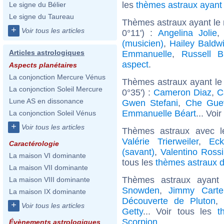
les
thèmes astraux ayan
Le signe du Bélier
Le signe du Taureau
Thèmes astraux ayant le
+
Voir tous les articles
0°11') :
Angelina Jolie
(musicien)
,
Hailey Baldw
Articles astrologiques
Emmanuelle
,
Russell B
aspect
.
Aspects planétaires
La conjonction Mercure Vénus
Thèmes astraux ayant le
La conjonction Soleil Mercure
0°35') :
Cameron Diaz
,
C
Lune AS en dissonance
Gwen Stefani
,
Che Gue
Emmanuelle Béart
... Voir
La conjonction Soleil Vénus
+
Voir tous les articles
Thèmes astraux avec 
Valérie Trierweiler
,
Eck
Caractérologie
(savant)
,
Valentino Rossi
La maison VI dominante
tous les
thèmes astraux d
La maison VII dominante
Thèmes astraux ayant
La maison VIII dominante
Snowden
,
Jimmy Carte
La maison IX dominante
Découverte de Pluton
,
+
Voir tous les articles
Getty
... Voir tous les
t
Scorpion
.
Évènements astrologiques