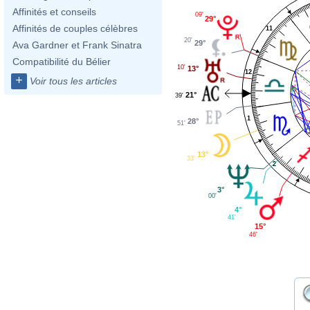
Affinités et conseils
09'
29°
Affinités de couples célèbres
11
20'
29°
Ava Gardner et Frank Sinatra
Compatibilité du Bélier
10'
13°
12
+
Voir tous les articles
21°
39'
1
28°
51'
13°
33'
2
3°
00'
4°
41'
15°
46'