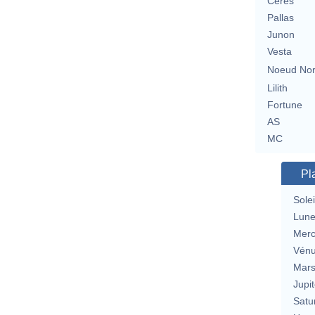
Cérès
Pallas
Junon
Vesta
Noeud No
Lilith
Fortune
AS
MC
Pl
Solei
Lun
Merc
Vén
Mar
Jupit
Satu