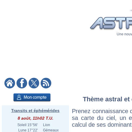
Une nouve
Thème astral et 
Prenez connaissance d
Transits et éphémérides
sa carte du ciel, un ex
8 août, 11h02 T.U.
calcul de ses dominant
Soleil
15°56'
Lion
Lune
17°22'
Gémeaux