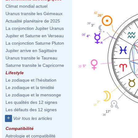
Climat mondial actuel
Uranus transite les Gémeaux
42'
26°
Actualité planétaire de 2025
39'
3°
La conjonction Jupiter Uranus
06'
Jupiter et Saturne en Verseau
4°
La conjonction Saturne Pluton
Jupiter arrive en Sagittaire
Uranus transite le Taureau
Saturne transite le Capricorne
5°
35'
Lifestyle
Le zodiaque et l'hésitation
Le zodiaque et la timidité
Le zodiaque et le mensonge
Les qualités des 12 signes
7°
18'
Les défauts des 12 signes
17°
36'
+
Voir tous les articles
Compatibilité
Astrologie et compatibilité