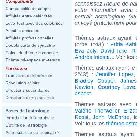
Compatibilité
connaissez l'heure de nai
Compatibilité de couple
votre information ave
portrait astrologique (
Affinités entre célébrités
envoyé gratuitement pour
Love Test avec des célébrités
Affinités amicales
Thèmes astraux ayant l
Affinités professionnelles
(orbe 1°43') :
Frida Kahl
Double carte de synastrie
Eva Joly
,
David Icke
,
Ri
Calcul du thème composite
Andrés Iniesta
... Voir les
Thème mi-espace mi-temps
Thèmes astraux ayant le m
Prévisions
2°43') :
Jennifer Lopez
Transits et éphémérides
Bradley Cooper
,
James
Révolution solaire
Newton
,
Courtney Love
Directions secondaires
aspect
.
Directions d'arcs solaires
Thèmes astraux avec 
Valérie Trierweiler
,
Eliza
Bases de l'astrologie
Rossi
,
John McEnroe
,
I
Introduction à l'astrologie
Voir tous les
thèmes astra
L'utilité de l'astrologie
Astro sidérale ou tropicale ?
Thèmes astraux ayant