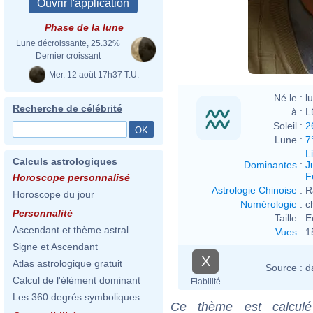
Phase de la lune
Lune décroissante, 25.32%
Dernier croissant
Mer. 12 août 17h37 T.U.
Né le :
l
Recherche de célébrité
à :
L
Soleil :
2
Lune :
7
L
Calculs astrologiques
Dominantes
:
J
F
Horoscope personnalisé
Astrologie Chinoise
:
R
Horoscope du jour
Numérologie
:
c
Personnalité
Taille :
E
Ascendant et thème astral
Vues
:
1
Signe et Ascendant
X
Atlas astrologique gratuit
Source :
d
Calcul de l'élément dominant
Fiabilité
Les 360 degrés symboliques
Ce thème est calculé 