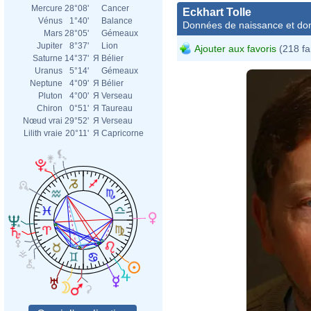
Mercure
28°08'
Cancer
Eckhart Tolle
Vénus
1°40'
Balance
Données de naissance et dom
Mars
28°05'
Gémeaux
Jupiter
8°37'
Lion
Ajouter aux favoris
(218 fa
Saturne
14°37'
Я
Bélier
Uranus
5°14'
Gémeaux
Neptune
4°09'
Я
Bélier
Pluton
4°00'
Я
Verseau
Chiron
0°51'
Я
Taureau
Nœud vrai
29°52'
Я
Verseau
Lilith vraie
20°11'
Я
Capricorne