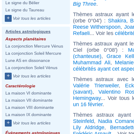
Le signe du Bélier
Big Three
.
Le signe du Taureau
Thèmes astraux ayant 
+
Voir tous les articles
(orbe 0°04') :
Shakira
,
B
Reese Witherspoon
,
Joa
Articles astrologiques
Refaeli
... Voir les
célébrit
Aspects planétaires
Thèmes astraux ayant le
La conjonction Mercure Vénus
Ciel (orbe 0°08') :
M
La conjonction Soleil Mercure
(chanteuse)
,
Grace Kell
Lune AS en dissonance
Muhammad Ali
,
Melanie
La conjonction Soleil Vénus
célébrités ayant cet aspe
+
Voir tous les articles
Thèmes astraux avec 
Valérie Trierweiler
,
Eck
Caractérologie
(savant)
,
Valentino Ros
La maison VI dominante
Hemingway
... Voir tous 
La maison VII dominante
un 16 février
.
La maison VIII dominante
Thèmes astraux ayant
La maison IX dominante
Steinfeld
,
Nadia Comane
+
Voir tous les articles
Lily Aldridge
,
Bernadett
Évènements astrologiques
Frédéric Arnault
... Voir t