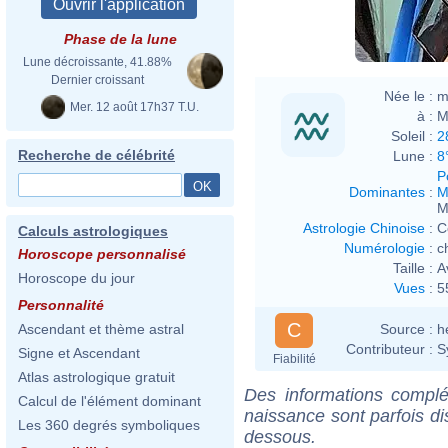
Phase de la lune
Lune décroissante, 41.88%
Dernier croissant
Née le :
m
Mer. 12 août 17h37 T.U.
à :
M
Soleil :
2
Recherche de célébrité
Lune :
8
P
Dominantes
:
M
M
Astrologie Chinoise
:
C
Calculs astrologiques
Numérologie
:
c
Horoscope personnalisé
Taille :
A
Horoscope du jour
Vues
:
5
Personnalité
C
Source :
h
Ascendant et thème astral
Contributeur :
S
Signe et Ascendant
Fiabilité
Atlas astrologique gratuit
Des informations complé
Calcul de l'élément dominant
naissance sont parfois di
Les 360 degrés symboliques
dessous.