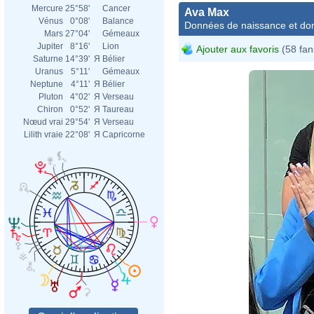
Mercure
25°58'
Cancer
Ava Max
Vénus
0°08'
Balance
Données de naissance et dom
Mars
27°04'
Gémeaux
Jupiter
8°16'
Lion
Ajouter aux favoris
(58 fan
Saturne
14°39'
Я
Bélier
Uranus
5°11'
Gémeaux
Neptune
4°11'
Я
Bélier
Pluton
4°02'
Я
Verseau
Chiron
0°52'
Я
Taureau
Nœud vrai
29°54'
Я
Verseau
Lilith vraie
22°08'
Я
Capricorne