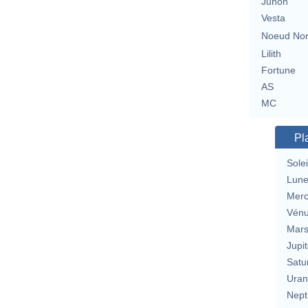
Junon
Vesta
Noeud No
Lilith
Fortune
AS
MC
Pl
Solei
Lun
Merc
Vén
Mar
Jupit
Satu
Uran
Nept