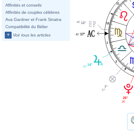
11
Affinités et conseils
Affinités de couples célèbres
Ava Gardner et Frank Sinatra
46'
12°
12
Compatibilité du Bélier
+
17°
Voir tous les articles
41'
1
2
14°
07'
7°
27'
25°
30'