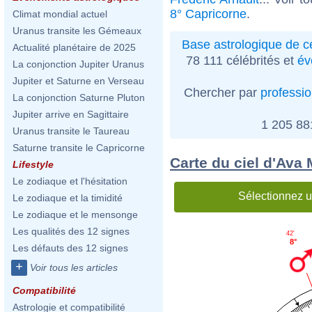
8° Capricorne
.
Climat mondial actuel
Uranus transite les Gémeaux
Base astrologique de cé
Actualité planétaire de 2025
78 111 célébrités et
év
La conjonction Jupiter Uranus
Jupiter et Saturne en Verseau
Chercher par
professi
La conjonction Saturne Pluton
Jupiter arrive en Sagittaire
1 205 8
Uranus transite le Taureau
Saturne transite le Capricorne
Carte du ciel d'Ava 
Lifestyle
Le zodiaque et l'hésitation
Sélectionnez u
Le zodiaque et la timidité
Le zodiaque et le mensonge
Les qualités des 12 signes
42'
8°
Les défauts des 12 signes
+
Voir tous les articles
Compatibilité
Astrologie et compatibilité