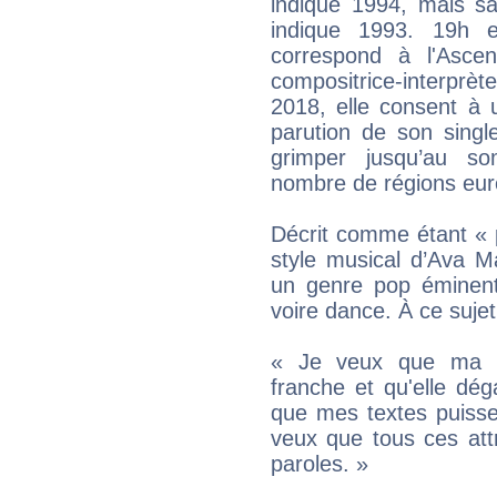
indique 1994, mais 
indique 1993. 19h e
correspond à l'Ascen
compositrice-interprèt
2018, elle consent à u
parution de son singl
grimper jusqu’au s
nombre de régions eur
Décrit comme étant « pé
style musical d’Ava Ma
un genre pop éminent
voire dance. À ce sujet,
« Je veux que ma mu
franche et qu'elle d
que mes textes puissen
veux que tous ces attr
paroles. »