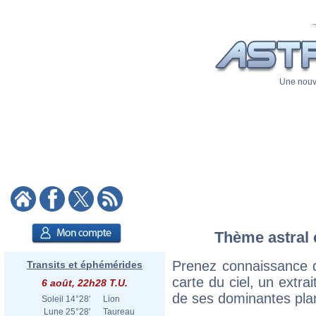
Une nouve
Thème astral 
Prenez connaissance 
Transits et éphémérides
carte du ciel, un extrai
6 août, 22h28 T.U.
de ses dominantes plan
Soleil
14°28'
Lion
Lune
25°28'
Taureau