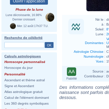
Phase de la lune
Lune décroissante, 16.98%
Né le :
d
Dernier croissant
à :
B
Mer. 12 août 17h37 T.U.
Soleil :
8
Lune :
2
Recherche de célébrité
V
Dominantes
:
U
M
Astrologie Chinoise
:
C
Calculs astrologiques
Numérologie
:
c
Vues
:
1
Horoscope personnalisé
Horoscope du jour
AA
Source :
a
Personnalité
Contributeur :
D
Fiabilité
Ascendant et thème astral
Signe et Ascendant
Des informations complé
Atlas astrologique gratuit
naissance sont parfois di
dessous.
Calcul de l'élément dominant
Les 360 degrés symboliques