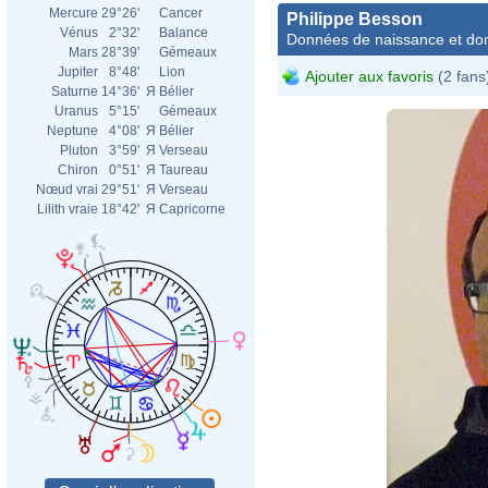
Mercure
29°26'
Cancer
Philippe Besson
Vénus
2°32'
Balance
Données de naissance et dom
Mars
28°39'
Gémeaux
Jupiter
8°48'
Lion
Ajouter aux favoris
(2 fans
Saturne
14°36'
Я
Bélier
Uranus
5°15'
Gémeaux
Neptune
4°08'
Я
Bélier
Pluton
3°59'
Я
Verseau
Chiron
0°51'
Я
Taureau
Nœud vrai
29°51'
Я
Verseau
Lilith vraie
18°42'
Я
Capricorne