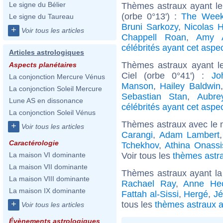
Le signe du Bélier
Thèmes astraux ayant le
(orbe 0°13') :
The Wee
Le signe du Taureau
Bruni Sarkozy
,
Nicolas H
+
Voir tous les articles
Chappell Roan
,
Amy 
célébrités ayant cet aspe
Articles astrologiques
Thèmes astraux ayant le
Aspects planétaires
Ciel (orbe 0°41') :
Jo
La conjonction Mercure Vénus
Manson
,
Hailey Baldwin
La conjonction Soleil Mercure
Sebastian Stan
,
Aubre
Lune AS en dissonance
célébrités ayant cet aspe
La conjonction Soleil Vénus
Thèmes astraux avec le 
+
Voir tous les articles
Carangi
,
Adam Lambert
Caractérologie
Tchekhov
,
Athina Onassi
Voir tous les
thèmes astra
La maison VI dominante
La maison VII dominante
Thèmes astraux ayant la
La maison VIII dominante
Rachael Ray
,
Anne He
La maison IX dominante
Fattah al-Sissi
,
Hergé
,
Jé
+
tous les
thèmes astraux a
Voir tous les articles
Évènements astrologiques