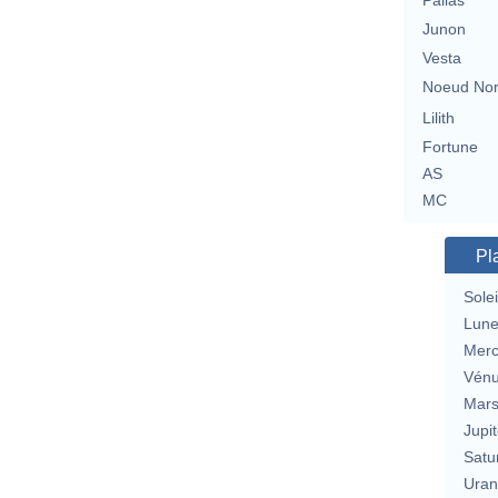
Pallas
Junon
Vesta
Noeud No
Lilith
Fortune
AS
MC
Pl
Solei
Lun
Merc
Vén
Mar
Jupit
Satu
Uran