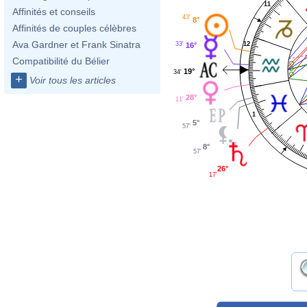
11
Affinités et conseils
43'
8°
Affinités de couples célèbres
Ava Gardner et Frank Sinatra
12
33'
16°
Compatibilité du Bélier
19°
34'
+
Voir tous les articles
28°
11'
1
5°
57'
8°
57'
26°
17'