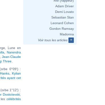
RM (rappeur)
Adam Driver
Demi Lovato
Sebastian Stan
Leonard Cohen
Gordon Ramsay
Madonna
+
Voir tous les articles
erge, Lune en
lla
,
Narendra
,
Jean-Claude
ig Three
.
orbe 0°09') :
Hanks
,
Kylian
rités ayant cet
orbe 1°12') :
r Dostoïevski
,
r les
célébrités