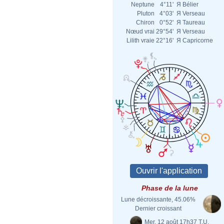
Neptune
4°11'
Я
Bélier
Pluton
4°03'
Я
Verseau
Chiron
0°52'
Я
Taureau
Nœud vrai
29°54'
Я
Verseau
Lilith vraie
22°16'
Я
Capricorne
Phase de la lune
Lune décroissante, 45.06%
Dernier croissant
Mer. 12 août 17h37 T.U.