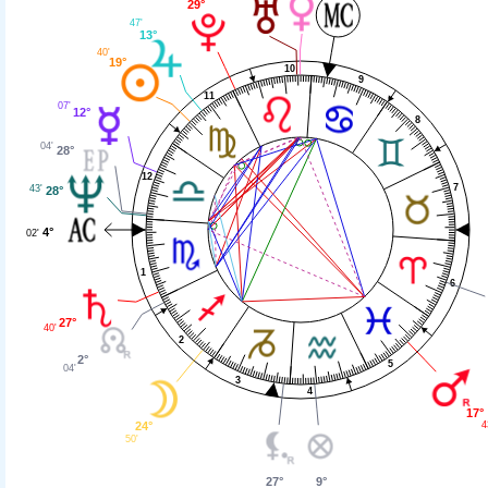
29°
47'
13°
40'
19°
10
9
11
07'
12°
8
04'
28°
12
7
43'
28°
4°
02'
1
6
27°
40'
2
2°
5
04'
3
4
17°
4
24°
50'
27°
9°