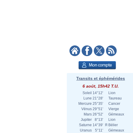
Transits et éphémérides
6 août, 15h42 T.U.
Soleil
14°12'
Lion
Lune
21°28'
Taureau
Mercure
25°35'
Cancer
Vénus
29°51'
Vierge
Mars
26°52'
Gémeaux
Jupiter
8°13'
Lion
Saturne
14°39'
Я
Bélier
Uranus
5°11'
Gémeaux