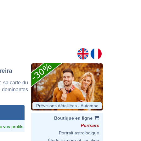
reira
 sa carte du
es dominantes
Prévisions détaillées - Automne
Boutique en ligne
Portraits
c vos profils
Portrait astrologique
Étude carrière et vocation