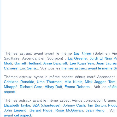
Thèmes astraux ayant ayant le même
Big Three
(Soleil en Vi
Sagittaire, Ascendant en Scorpion) :
Liz Greene
,
Jordi El Nino Po
Modi
,
Garrett Hedlund
,
Anne Bancroft
,
Lee Kuan Yew
,
Jean Jaurès
Carrière
,
Eric Serra
... Voir tous les
thèmes astraux ayant le même
B
Thèmes astraux ayant le même aspect Vénus carré Ascendant (
Cristiano Ronaldo
,
Uma Thurman
,
Mila Kunis
,
Mick Jagger
,
Tom 
Mbappé
,
Richard Gere
,
Hilary Duff
,
Emma Roberts
... Voir les
céléb
aspect
.
Thèmes astraux ayant le même aspect Vénus conjonction Uranus (
Elizabeth Taylor
,
SZA (chanteuse)
,
Johnny Cash
,
Tim Burton
,
Fiodo
John Legend
,
Gerard Piqué
,
Rose McGowan
,
Jean Reno
... Voi
ayant cet aspect
.