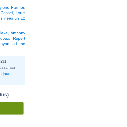
ylène Farmer
,
 Cassel
,
Louis
és nées un 12
lake
,
Anthony
doux
,
Rupert
 ayant la Lune
6h31
aissance
u
jour
dus)