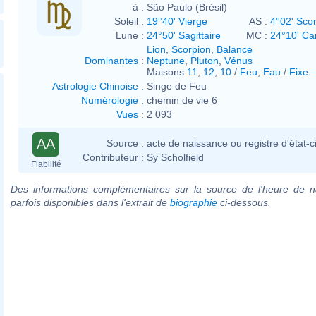
à :
São Paulo (Brésil)
Soleil :
19°40' Vierge
AS :
4°02' Sco
Lune :
24°50' Sagittaire
MC :
24°10' Ca
Lion
,
Scorpion
,
Balance
Dominantes
:
Neptune
,
Pluton
,
Vénus
Maisons
11
,
12
,
10
/
Feu
,
Eau
/
Fixe
Astrologie Chinoise
:
Singe de Feu
Numérologie
:
chemin de vie 6
Vues
:
2 093
AA
Source :
acte de naissance ou registre d'état-ci
Contributeur :
Sy Scholfield
Fiabilité
Des informations complémentaires sur la source de l'heure de n
parfois disponibles dans l'extrait de
biographie
ci-dessous.