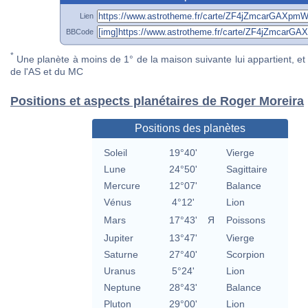
Lien
BBCode
*
Une planète à moins de 1° de la maison suivante lui appartient, et 
de l'AS et du MC
Positions et aspects planétaires de Roger Moreira
Positions des planètes
Soleil
19°40'
Vierge
Lune
24°50'
Sagittaire
Mercure
12°07'
Balance
Vénus
4°12'
Lion
Mars
17°43'
Я
Poissons
Jupiter
13°47'
Vierge
Saturne
27°40'
Scorpion
Uranus
5°24'
Lion
Neptune
28°43'
Balance
Pluton
29°00'
Lion