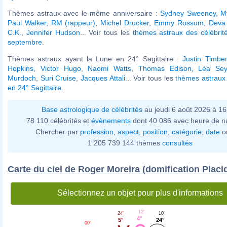
Thèmes astraux avec le même anniversaire :
Sydney Sweeney
,
M
Paul Walker
,
RM (rappeur)
,
Michel Drucker
,
Emmy Rossum
,
Deva
C.K.
,
Jennifer Hudson
... Voir tous les
thèmes astraux des célébrit
septembre
.
Thèmes astraux ayant la Lune en 24° Sagittaire :
Justin Timber
Hopkins
,
Victor Hugo
,
Naomi Watts
,
Thomas Edison
,
Léa Sey
Murdoch
,
Suri Cruise
,
Jacques Attali
... Voir tous les
thèmes astraux
en 24° Sagittaire
.
Base astrologique de célébrités
au jeudi 6 août 2026 à 1
78 110 célébrités et
évènements
dont 40 086 avec heure de n
Chercher par
profession
,
aspect
,
position
,
catégorie
,
date
o
1 205 739 144 thèmes
consultés
Carte du ciel de Roger Moreira (domification Placi
Sélectionnez un objet pour plus d'informations
12'
24'
10'
4°
5°
24°
00'