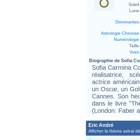
Soleil 
Lune 
Dominantes
Astrologie Chinoise
Numérologie
Taille 
Vues
Biographie de Sofia Cop
Sofia Carmina Co
réalisatrice, sc
actrice américai
un Oscar, un Gol
Cannes. Son heu
dans le livre "T
(London: Faber a
Eric André
Afficher le thème astral dét