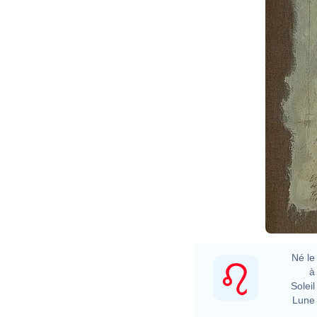
Né le 
à 
Soleil 
Lune 