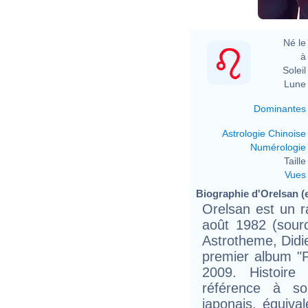
Né le 
à 
Soleil 
Lune 
Dominantes
Astrologie Chinoise
Numérologie
Taille 
Vues
Biographie d'Orelsan (e
Orelsan est un r
août 1982 (sour
Astrotheme, Didie
premier album "P
2009. Histoir
référence à s
japonais, équiv