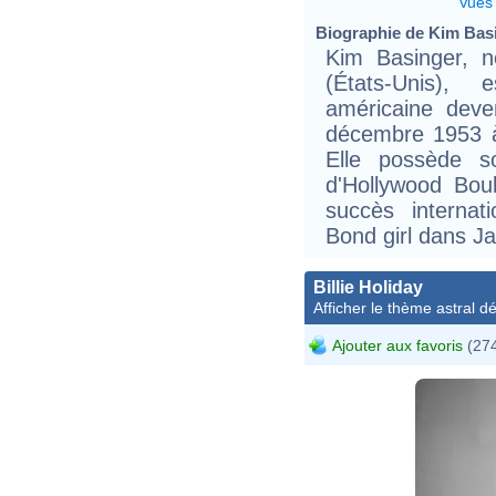
Vues
Biographie de Kim Basin
Kim Basinger, 
(États-Unis),
américaine deve
décembre 1953 à
Elle possède s
d'Hollywood Bou
succès internat
Bond girl dans Ja
Billie Holiday
Afficher le thème astral dét
Ajouter aux favoris
(274