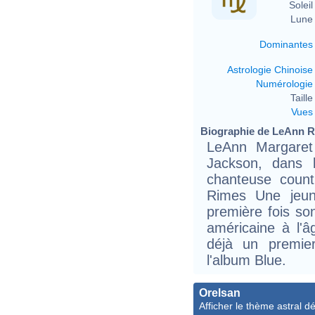
Soleil 
Lune 
Dominantes
Astrologie Chinoise
Numérologie
Taille 
Vues
Biographie de LeAnn Ri
LeAnn Margaret
Jackson, dans l
chanteuse coun
Rimes Une jeun
première fois so
américaine à l'
déjà un premie
l'album Blue.
Orelsan
Afficher le thème astral dét