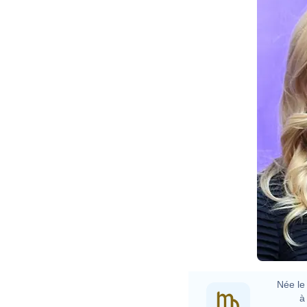
Née le 
à 