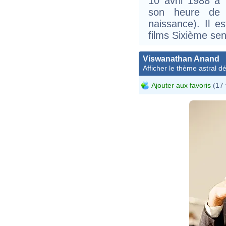
10 avril 1988 à 
son heure de 
naissance). Il e
films Sixième sens 
Viswanathan Anand
Afficher le thème astral dét
Ajouter aux favoris
(17 