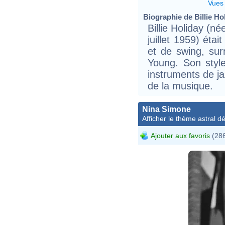
Vues
Biographie de Billie Hol
Billie Holiday (n
juillet 1959) éta
et de swing, su
Young. Son style
instruments de ja
de la musique.
Nina Simone
Afficher le thème astral dét
Ajouter aux favoris
(286