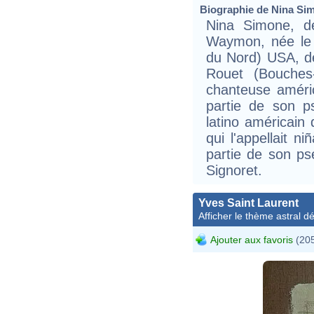
Biographie de Nina Sim
Nina Simone, d
Waymon, née le 
du Nord) USA, dé
Rouet (Bouches
chanteuse améric
partie de son 
latino américain 
qui l'appellait n
partie de son 
Signoret.
Yves Saint Laurent
Afficher le thème astral dét
Ajouter aux favoris
(205