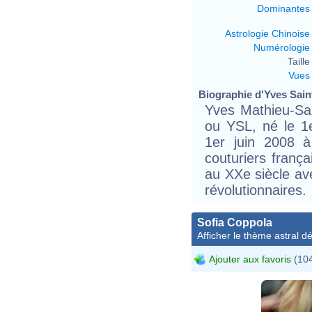
Dominantes
Astrologie Chinoise
Numérologie
Taille 
Vues
Biographie d'Yves Saint
Yves Mathieu-Sai
ou YSL, né le 1
1er juin 2008 à
couturiers frança
au XXe siècle av
révolutionnaires.
Sofia Coppola
Afficher le thème astral dét
Ajouter aux favoris
(104