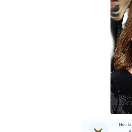
Née le 
à 