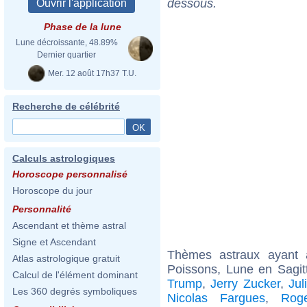
dessous.
Phase de la lune
Lune décroissante, 48.89%
Dernier quartier
Mer. 12 août 17h37 T.U.
Recherche de célébrité
Calculs astrologiques
Horoscope personnalisé
Horoscope du jour
Personnalité
Ascendant et thème astral
Signe et Ascendant
Thèmes astraux ayant
Atlas astrologique gratuit
Poissons, Lune en Sagit
Calcul de l'élément dominant
Trump
,
Jerry Zucker
,
Jul
Les 360 degrés symboliques
Nicolas Fargues
,
Rog