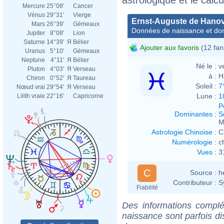
Mercure
25°08'
Cancer
Vénus
29°31'
Vierge
Ernst-Auguste de Hano
Mars
26°39'
Gémeaux
Données de naissance et dom
Jupiter
8°08'
Lion
Saturne
14°39'
Я
Bélier
Ajouter aux favoris
(12 fan
Uranus
5°10'
Gémeaux
Neptune
4°11'
Я
Bélier
Né le :
v
Pluton
4°03'
Я
Verseau
à :
H
Chiron
0°52'
Я
Taureau
Soleil :
7
Nœud vrai
29°54'
Я
Verseau
Lune :
1
Lilith vraie
22°16'
Capricorne
P
Dominantes
:
S
M
Astrologie Chinoise
:
C
Numérologie
:
c
Vues
:
3
C
Source :
h
Contributeur :
S
Fiabilité
Des informations complé
naissance sont parfois di