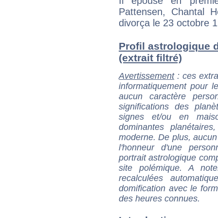
Il épouse en premi
Pattensen, Chantal Ho
divorça le 23 octobre 
Profil astrologique
(extrait filtré)
Avertissement
: ces extra
informatiquement pour le
aucun caractère perso
significations des pla
signes et/ou en maiso
dominantes planétaires,
moderne. De plus, aucun a
l'honneur d'une personn
portrait astrologique com
site polémique. A note
recalculées automatiq
domification avec le form
des heures connues.