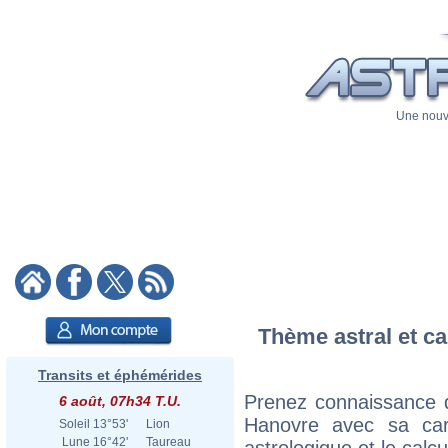
Une nouve
Thème astral et ca
Transits et éphémérides
Prenez connaissance d
6 août, 07h34 T.U.
Hanovre avec sa cart
Soleil
13°53'
Lion
Lune
16°42'
Taureau
astrologique et le calc