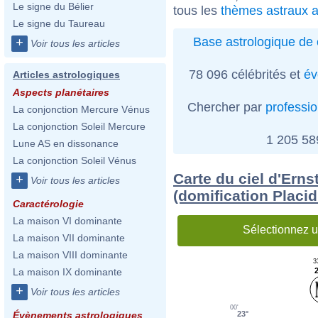
Le signe du Bélier
tous les
thèmes astraux a
Le signe du Taureau
Base astrologique de 
+
Voir tous les articles
78 096 célébrités et
év
Articles astrologiques
Aspects planétaires
Chercher par
professi
La conjonction Mercure Vénus
La conjonction Soleil Mercure
1 205 5
Lune AS en dissonance
La conjonction Soleil Vénus
Carte du ciel d'Ern
+
Voir tous les articles
(domification Placi
Caractérologie
La maison VI dominante
Sélectionnez u
La maison VII dominante
La maison VIII dominante
3
La maison IX dominante
+
Voir tous les articles
00'
23°
Évènements astrologiques