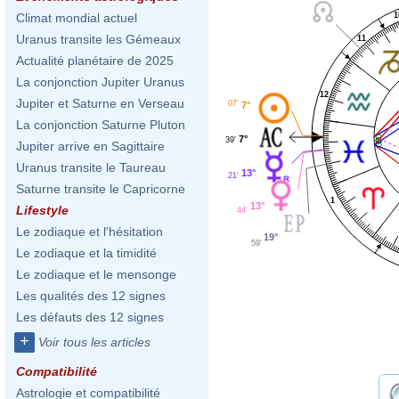
1
Climat mondial actuel
Uranus transite les Gémeaux
11
Actualité planétaire de 2025
La conjonction Jupiter Uranus
12
Jupiter et Saturne en Verseau
07'
7°
La conjonction Saturne Pluton
7°
39'
Jupiter arrive en Sagittaire
Uranus transite le Taureau
13°
21'
Saturne transite le Capricorne
1
13°
Lifestyle
44'
Le zodiaque et l'hésitation
19°
59'
Le zodiaque et la timidité
Le zodiaque et le mensonge
Les qualités des 12 signes
Les défauts des 12 signes
+
Voir tous les articles
Compatibilité
Astrologie et compatibilité