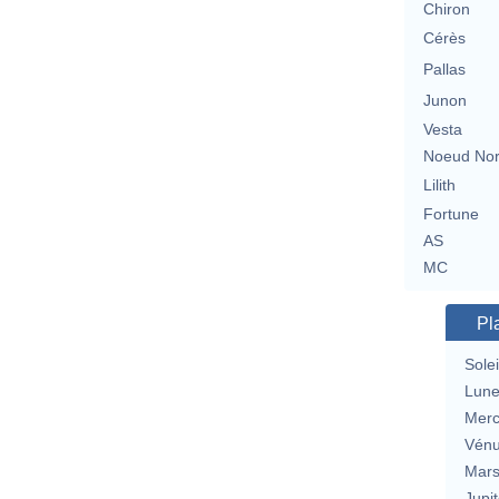
Chiron
Cérès
Pallas
Junon
Vesta
Noeud No
Lilith
Fortune
AS
MC
Pl
Solei
Lun
Merc
Vén
Mar
Jupit