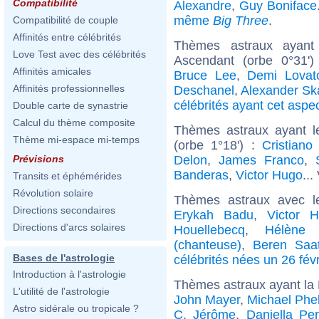
Compatibilité
Alexandre
,
Guy Boniface
même
Big Three
.
Compatibilité de couple
Affinités entre célébrités
Thèmes astraux ayant 
Love Test avec des célébrités
Ascendant (orbe 0°31'
Affinités amicales
Bruce Lee
,
Demi Lovat
Affinités professionnelles
Deschanel
,
Alexander Sk
célébrités ayant cet aspe
Double carte de synastrie
Calcul du thème composite
Thèmes astraux ayant 
Thème mi-espace mi-temps
(orbe 1°18') :
Cristiano
Delon
,
James Franco
,
Prévisions
Banderas
,
Victor Hugo
...
Transits et éphémérides
Révolution solaire
Thèmes astraux avec l
Directions secondaires
Erykah Badu
,
Victor 
Directions d'arcs solaires
Houellebecq
,
Hélène 
(chanteuse)
,
Beren Saa
Bases de l'astrologie
célébrités nées un 26 févr
Introduction à l'astrologie
Thèmes astraux ayant la 
L'utilité de l'astrologie
John Mayer
,
Michael Phe
Astro sidérale ou tropicale ?
C. Jérôme
,
Daniella Pe