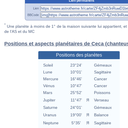
Lien permanent
Lien
BBCode
*
Une planète à moins de 1° de la maison suivante lui appartient, et 
de l'AS et du MC
Positions et aspects planétaires de Ceca (chanteu
Positions des planètes
Soleil
23°24'
Gémeaux
Lune
10°01'
Sagittaire
Mercure
16°46'
Cancer
Vénus
10°47'
Cancer
Mars
25°52'
Poissons
Jupiter
11°47'
Я
Verseau
Saturne
24°01'
Gémeaux
Uranus
19°00'
Я
Balance
Neptune
5°35'
Я
Sagittaire