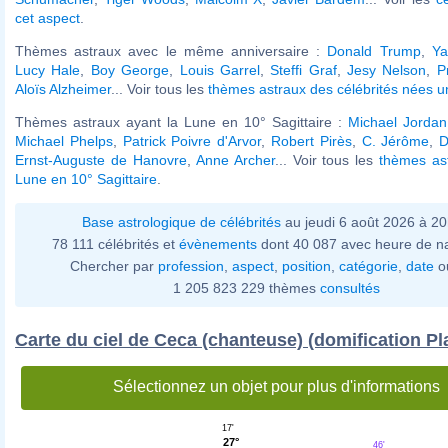
cet aspect
.
Thèmes astraux avec le même anniversaire :
Donald Trump
,
Ya
Lucy Hale
,
Boy George
,
Louis Garrel
,
Steffi Graf
,
Jesy Nelson
,
P
Aloïs Alzheimer
... Voir tous les
thèmes astraux des célébrités nées un
Thèmes astraux ayant la Lune en 10° Sagittaire :
Michael Jordan
Michael Phelps
,
Patrick Poivre d'Arvor
,
Robert Pirès
,
C. Jérôme
,
D
Ernst-Auguste de Hanovre
,
Anne Archer
... Voir tous les
thèmes ast
Lune en 10° Sagittaire
.
Base astrologique de célébrités
au jeudi 6 août 2026 à 2
78 111 célébrités et
évènements
dont 40 087 avec heure de n
Chercher par
profession
,
aspect
,
position
,
catégorie
,
date
o
1 205 823 229 thèmes
consultés
Carte du ciel de Ceca (chanteuse) (domification Pl
Sélectionnez un objet pour plus d'informations
17'
27°
46'