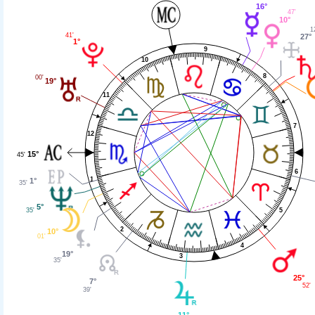
16°
47'
10°
1
41'
27°
1°
9
10
8
00'
19°
11
7
12
15°
45'
6
1
1°
35'
5°
5
35'
2
10°
01'
4
19°
3
35'
25°
7°
52'
39'