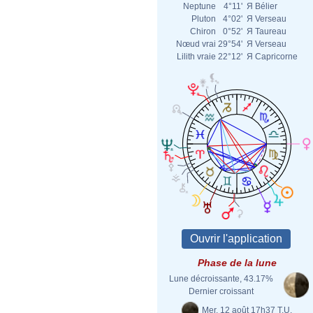
Neptune
4°11'
Я
Bélier
Pluton
4°02'
Я
Verseau
Chiron
0°52'
Я
Taureau
Nœud vrai
29°54'
Я
Verseau
Lilith vraie
22°12'
Я
Capricorne
Phase de la lune
Lune décroissante, 43.17%
Dernier croissant
Mer. 12 août 17h37 T.U.