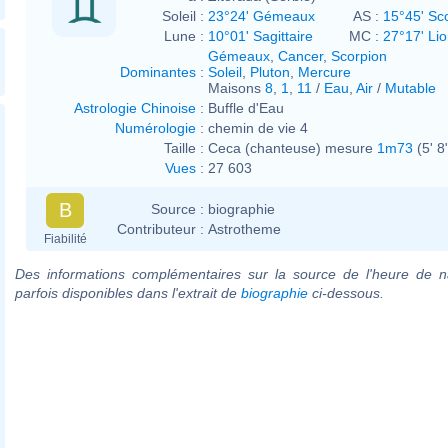
Soleil :
23°24' Gémeaux
AS :
15°45' Sc
Lune :
10°01' Sagittaire
MC :
27°17' Li
Gémeaux
,
Cancer
,
Scorpion
Dominantes
:
Soleil
,
Pluton
,
Mercure
Maisons
8
,
1
,
11
/
Eau
,
Air
/
Mutable
Astrologie Chinoise
:
Buffle d'Eau
Numérologie
:
chemin de vie 4
Taille :
Ceca (chanteuse) mesure
1m73
(5' 8
Vues
:
27 603
B
Source :
biographie
Contributeur :
Astrotheme
Fiabilité
Des informations complémentaires sur la source de l'heure de n
parfois disponibles dans l'extrait de
biographie
ci-dessous.