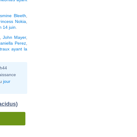
smine Bleeth
,
rincess Nokia
,
 14 juin
.
,
John Mayer
,
aniella Perez
,
raux ayant la
0h44
aissance
u
jour
acidus)