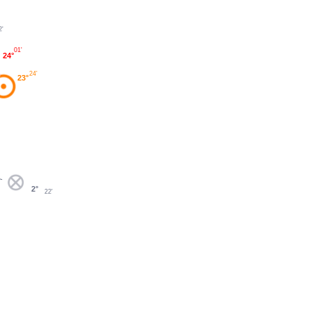
2'
01'
24°
24'
23°
2°
22'