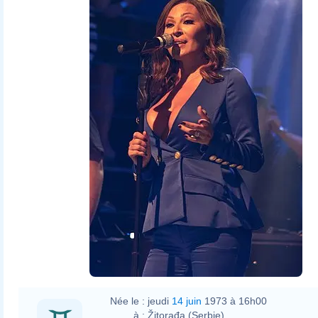
Née le :
jeudi
14 juin
1973 à 16h00
à :
Žitorađa (Serbie)