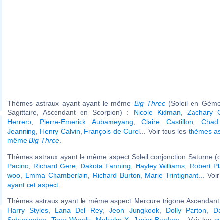
Thèmes astraux ayant ayant le même
Big Three
(Soleil en Géme
Sagittaire, Ascendant en Scorpion) :
Nicole Kidman
,
Zachary Q
Herrero
,
Pierre-Emerick Aubameyang
,
Claire Castillon
,
Chad
Jeanning
,
Henry Calvin
,
François de Curel
... Voir tous les
thèmes as
même
Big Three
.
Thèmes astraux ayant le même aspect Soleil conjonction Saturne (o
Pacino
,
Richard Gere
,
Dakota Fanning
,
Hayley Williams
,
Robert Pl
woo
,
Emma Chamberlain
,
Richard Burton
,
Marie Trintignant
... Voi
ayant cet aspect
.
Thèmes astraux ayant le même aspect Mercure trigone Ascendant (
Harry Styles
,
Lana Del Rey
,
Jeon Jungkook
,
Dolly Parton
,
Da
Schumacher
,
Tiger Woods
,
Malcolm X
,
Javier Bardem
... Voir les
c