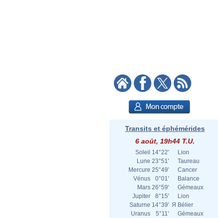
Transits et éphémérides
6 août, 19h44 T.U.
Soleil
14°22'
Lion
Lune
23°51'
Taureau
Mercure
25°49'
Cancer
Vénus
0°01'
Balance
Mars
26°59'
Gémeaux
Jupiter
8°15'
Lion
Saturne
14°39'
Я
Bélier
Uranus
5°11'
Gémeaux