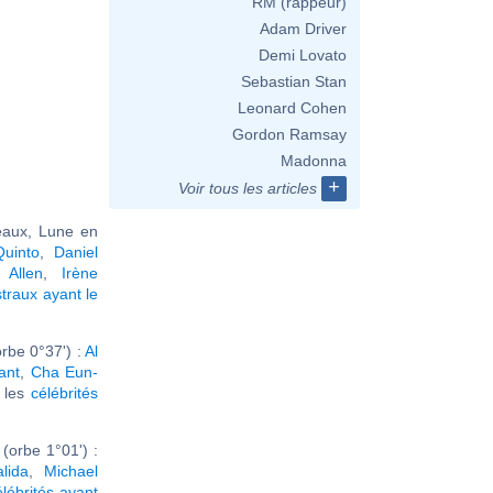
RM (rappeur)
Adam Driver
Demi Lovato
Sebastian Stan
Leonard Cohen
Gordon Ramsay
Madonna
+
Voir tous les articles
aux, Lune en
uinto
,
Daniel
 Allen
,
Irène
traux ayant le
rbe 0°37') :
Al
ant
,
Cha Eun-
r les
célébrités
orbe 1°01') :
lida
,
Michael
élébrités ayant