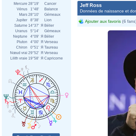
Mercure
28°19'
Cancer
Jeff Ross
Vénus
1°48'
Balance
Données de naissance et dom
Mars
28°10'
Gémeaux
Jupiter
8°38'
Lion
Ajouter aux favoris
(6 fans
Saturne
14°37'
Я
Bélier
Uranus
5°14'
Gémeaux
Neptune
4°09'
Я
Bélier
Pluton
4°00'
Я
Verseau
Chiron
0°51'
Я
Taureau
Nœud vrai
29°52'
Я
Verseau
Lilith vraie
19°58'
Я
Capricorne