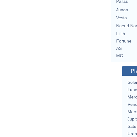
Pallas
Junon
Vesta
Noeud No
Lilith
Fortune
AS
MC
Pl
Solei
Lun
Merc
Vén
Mar
Jupit
Satu
Uran