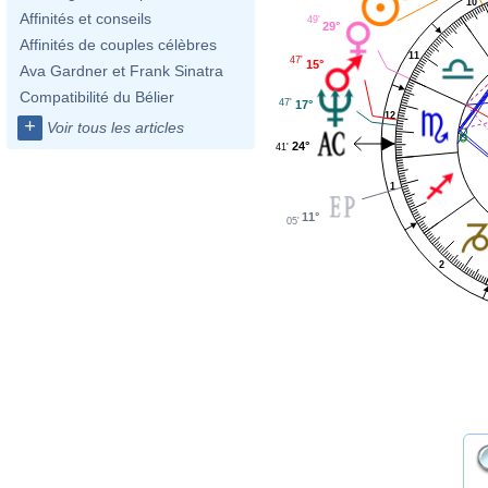
10
Affinités et conseils
49'
29°
Affinités de couples célèbres
11
47'
15°
Ava Gardner et Frank Sinatra
Compatibilité du Bélier
47'
17°
12
+
Voir tous les articles
24°
41'
1
11°
05'
2