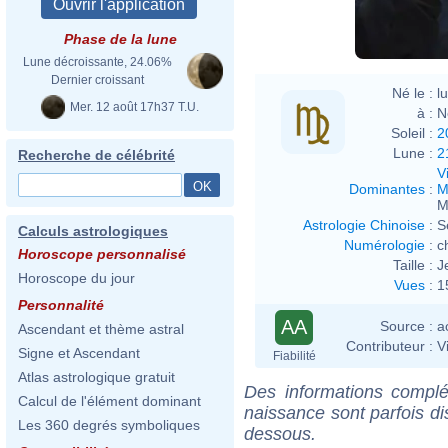
Phase de la lune
Lune décroissante, 24.06%
Dernier croissant
Né le :
l
Mer. 12 août 17h37 T.U.
à :
N
Soleil :
2
Lune :
2
Recherche de célébrité
V
Dominantes
:
M
M
Astrologie Chinoise
:
S
Calculs astrologiques
Numérologie
:
c
Horoscope personnalisé
Taille :
J
Horoscope du jour
Vues
:
1
Personnalité
AA
Source :
a
Ascendant et thème astral
Contributeur :
V
Signe et Ascendant
Fiabilité
Atlas astrologique gratuit
Des informations complé
Calcul de l'élément dominant
naissance sont parfois di
Les 360 degrés symboliques
dessous.