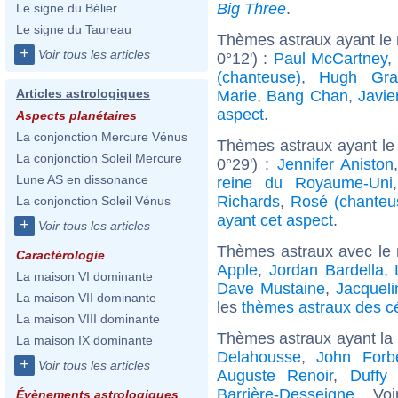
Big Three
.
Le signe du Bélier
Le signe du Taureau
Thèmes astraux ayant le
+
Voir tous les articles
0°12') :
Paul McCartney
,
(chanteuse)
,
Hugh Gra
Articles astrologiques
Marie
,
Bang Chan
,
Javi
aspect
.
Aspects planétaires
La conjonction Mercure Vénus
Thèmes astraux ayant le
La conjonction Soleil Mercure
0°29') :
Jennifer Aniston
Lune AS en dissonance
reine du Royaume-Uni
Richards
,
Rosé (chanteu
La conjonction Soleil Vénus
ayant cet aspect
.
+
Voir tous les articles
Thèmes astraux avec le
Caractérologie
Apple
,
Jordan Bardella
,
La maison VI dominante
Dave Mustaine
,
Jacqueli
La maison VII dominante
les
thèmes astraux des c
La maison VIII dominante
Thèmes astraux ayant la 
La maison IX dominante
Delahousse
,
John Forb
+
Voir tous les articles
Auguste Renoir
,
Duffy 
Barrière-Desseigne
... Vo
Évènements astrologiques