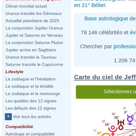
en 21° Bélier
.
Climat mondial actuel
Uranus transite les Gémeaux
Base astrologique de
Actualité planétaire de 2025
La conjonction Jupiter Uranus
78 146 célébrités et
év
Jupiter et Saturne en Verseau
La conjonction Saturne Pluton
Chercher par
professi
Jupiter arrive en Sagittaire
Uranus transite le Taureau
1 206 7
Saturne transite le Capricorne
Lifestyle
Carte du ciel de Jef
Le zodiaque et l'hésitation
Le zodiaque et la timidité
Sélectionnez u
Le zodiaque et le mensonge
Les qualités des 12 signes
5
Les défauts des 12 signes
32'
8°
35'
+
Voir tous les articles
15°
16'
16°
Compatibilité
38'
20°
Astrologie et compatibilité