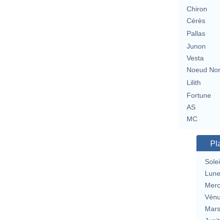
Chiron
Cérès
Pallas
Junon
Vesta
Noeud No
Lilith
Fortune
AS
MC
Pl
Solei
Lun
Merc
Vén
Mar