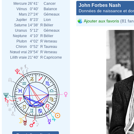
Mercure
26°41'
Cancer
John Forbes Nash
Vénus
0°40'
Balance
Données de naissance et dom
Mars
27°24'
Gémeaux
Jupiter
8°23'
Lion
Ajouter aux favoris
(81 fan
Saturne
14°38'
Я
Bélier
Uranus
5°12'
Gémeaux
Neptune
4°10'
Я
Bélier
Pluton
4°02'
Я
Verseau
Chiron
0°52'
Я
Taureau
Nœud vrai
29°54'
Я
Verseau
Lilith vraie
21°40'
Я
Capricorne