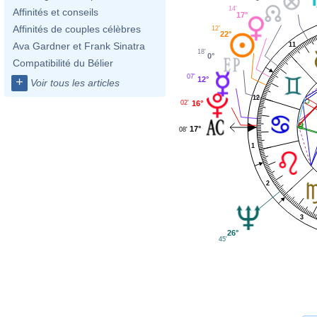
14'
Affinités et conseils
17°
Affinités de couples célèbres
12'
22°
Ava Gardner et Frank Sinatra
11
18'
0°
Compatibilité du Bélier
07'
12°
+
Voir tous les articles
12
02'
16°
17°
08'
1
2
3
26°
45'