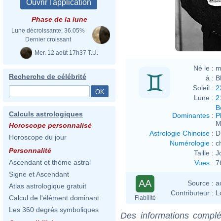
Phase de la lune
Lune décroissante, 36.05%
Dernier croissant
Mer. 12 août 17h37 T.U.
Né le :
m
Recherche de célébrité
à :
B
Soleil :
2
Lune :
2
B
Calculs astrologiques
Dominantes
:
P
M
Horoscope personnalisé
Astrologie Chinoise
:
D
Horoscope du jour
Numérologie
:
c
Personnalité
Taille :
J
Ascendant et thème astral
Vues
:
7
Signe et Ascendant
AA
Source :
a
Atlas astrologique gratuit
Contributeur :
L
Calcul de l'élément dominant
Fiabilité
Les 360 degrés symboliques
Des informations complé