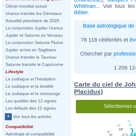
Whitman
... Voir tous le
Climat mondial actuel
Bélier
.
Uranus transite les Gémeaux
Actualité planétaire de 2025
Base astrologique de 
La conjonction Jupiter Uranus
Jupiter et Saturne en Verseau
78 118 célébrités et
év
La conjonction Saturne Pluton
Jupiter arrive en Sagittaire
Chercher par
professi
Uranus transite le Taureau
Saturne transite le Capricorne
1 206 1
Lifestyle
Le zodiaque et l'hésitation
Carte du ciel de Jo
Le zodiaque et la timidité
Placidus)
Le zodiaque et le mensonge
Les qualités des 12 signes
Sélectionnez u
Les défauts des 12 signes
+
Voir tous les articles
51'
1°
Compatibilité
37'
16°
29'
Astrologie et compatibilité
9°