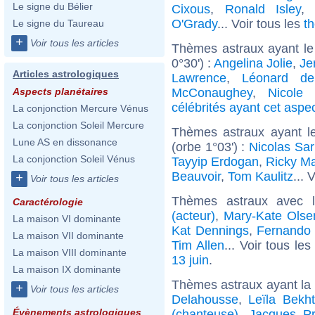
Le signe du Bélier
Cixous
,
Ronald Isley
O'Grady
... Voir tous les
t
Le signe du Taureau
+
Voir tous les articles
Thèmes astraux ayant le
0°30') :
Angelina Jolie
,
Je
Articles astrologiques
Lawrence
,
Léonard de
McConaughey
,
Nicole 
Aspects planétaires
célébrités ayant cet aspe
La conjonction Mercure Vénus
La conjonction Soleil Mercure
Thèmes astraux ayant l
Lune AS en dissonance
(orbe 1°03') :
Nicolas Sa
La conjonction Soleil Vénus
Tayyip Erdogan
,
Ricky Ma
Beauvoir
,
Tom Kaulitz
... 
+
Voir tous les articles
Thèmes astraux avec 
Caractérologie
(acteur)
,
Mary-Kate Olse
La maison VI dominante
Kat Dennings
,
Fernando
La maison VII dominante
Tim Allen
... Voir tous le
La maison VIII dominante
13 juin
.
La maison IX dominante
Thèmes astraux ayant la 
+
Voir tous les articles
Delahousse
,
Leïla Bekht
Évènements astrologiques
(chanteuse)
,
Jacques Pr