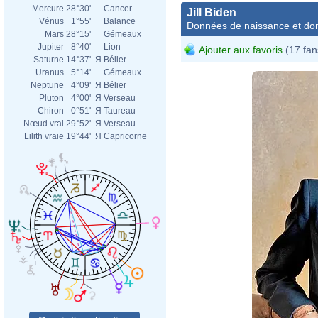
Mercure
28°30'
Cancer
Jill Biden
Vénus
1°55'
Balance
Données de naissance et dom
Mars
28°15'
Gémeaux
Jupiter
8°40'
Lion
Ajouter aux favoris
(17 fan
Saturne
14°37'
Я
Bélier
Uranus
5°14'
Gémeaux
Neptune
4°09'
Я
Bélier
Pluton
4°00'
Я
Verseau
Chiron
0°51'
Я
Taureau
Nœud vrai
29°52'
Я
Verseau
Lilith vraie
19°44'
Я
Capricorne