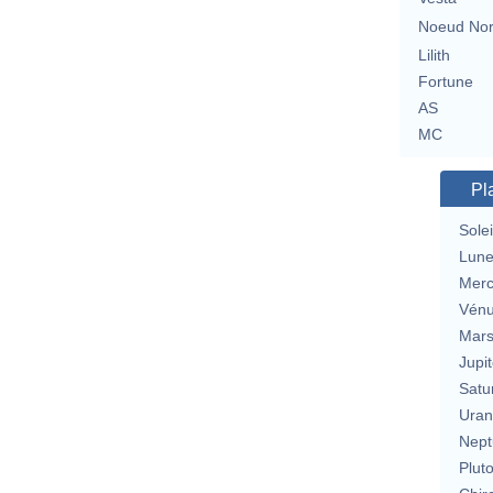
Noeud No
Lilith
Fortune
AS
MC
Pl
Solei
Lun
Merc
Vén
Mar
Jupit
Satu
Uran
Nept
Plut