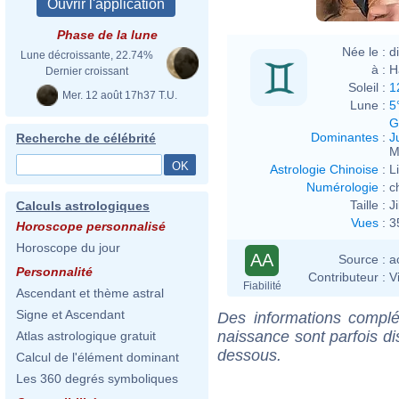
Phase de la lune
Née le :
d
Lune décroissante, 22.74%
à :
H
Dernier croissant
Soleil :
1
Mer. 12 août 17h37 T.U.
Lune :
5
G
Dominantes
:
J
Recherche de célébrité
M
Astrologie Chinoise
:
L
Numérologie
:
c
Taille :
J
Calculs astrologiques
Vues
:
3
Horoscope personnalisé
Horoscope du jour
AA
Source :
a
Personnalité
Contributeur :
V
Fiabilité
Ascendant et thème astral
Signe et Ascendant
Des informations complé
naissance sont parfois di
Atlas astrologique gratuit
dessous.
Calcul de l'élément dominant
Les 360 degrés symboliques