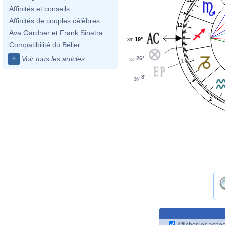
Affinités et conseils
Affinités de couples célèbres
12
Ava Gardner et Frank Sinatra
19°
39'
Compatibilité du Bélier
+
Voir tous les articles
26°
53'
1
8°
36'
2
Afficher les aspec