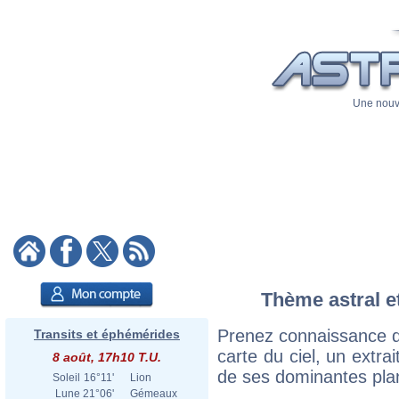
Une nouve
Thème astral et
Prenez connaissance du
Transits et éphémérides
carte du ciel, un extrai
8 août, 17h10 T.U.
de ses dominantes plan
Soleil
16°11'
Lion
Lune
21°06'
Gémeaux