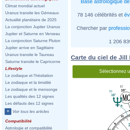
Base astrologique de
Climat mondial actuel
Uranus transite les Gémeaux
78 146 célébrités et
év
Actualité planétaire de 2025
La conjonction Jupiter Uranus
Chercher par
professi
Jupiter et Saturne en Verseau
La conjonction Saturne Pluton
1 206 8
Jupiter arrive en Sagittaire
Uranus transite le Taureau
Carte du ciel de Jil
Saturne transite le Capricorne
Lifestyle
Sélectionnez u
Le zodiaque et l'hésitation
Le zodiaque et la timidité
11'
Le zodiaque et le mensonge
10°
55'
16°
Les qualités des 12 signes
Les défauts des 12 signes
+
Voir tous les articles
10
Compatibilité
Astrologie et compatibilité
11