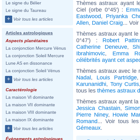
Thèmes astraux ayant l
Le signe du Bélier
Ciel (orbe 0°45') :
Emma
Le signe du Taureau
Eastwood
,
Priyanka Ch
+
Voir tous les articles
Allen
,
Daniel Craig
... Voi
Articles astrologiques
Thèmes astraux ayant le 
0°47') :
Robert Pattin
Aspects planétaires
Catherine Deneuve
,
Sh
La conjonction Mercure Vénus
Ibrahimovic
,
Emma Ro
La conjonction Soleil Mercure
célébrités ayant cet aspe
Lune AS en dissonance
Thèmes astraux avec le 
La conjonction Soleil Vénus
Nadal
,
Louis Partridge
+
Voir tous les articles
Karunanidhi
,
Tony Curtis
Caractérologie
tous les
thèmes astraux d
La maison VI dominante
Thèmes astraux ayant l
La maison VII dominante
Jessica Chastain
,
Simon
La maison VIII dominante
Pierre Niney
,
Howie Ma
La maison IX dominante
Romand
... Voir tous le
Gémeaux
.
+
Voir tous les articles
Évènements astrologiques