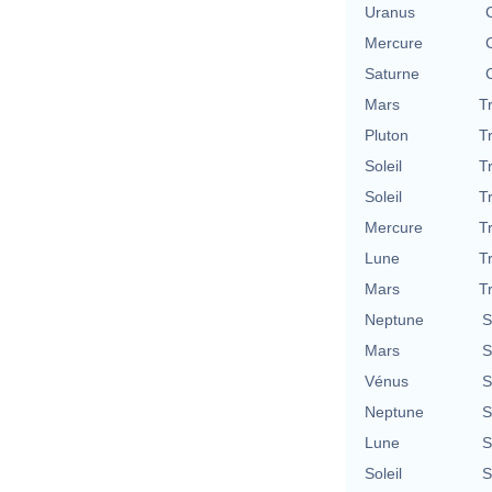
Uranus
Mercure
Saturne
Mars
T
Pluton
T
Soleil
T
Soleil
T
Mercure
T
Lune
T
Mars
T
Neptune
S
Mars
S
Vénus
S
Neptune
S
Lune
S
Soleil
S