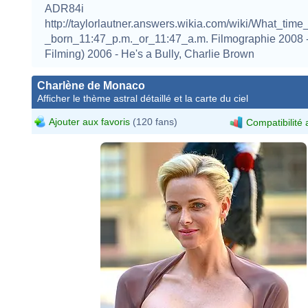
ADR84i
http://taylorlautner.answers.wikia.com/wiki/What_time
_born_11:47_p.m._or_11:47_a.m. Filmographie 2008 - 
Filming) 2006 - He's a Bully, Charlie Brown
Charlène de Monaco
Afficher le thème astral détaillé et la carte du ciel
Ajouter aux favoris
(120 fans)
Compatibilité 