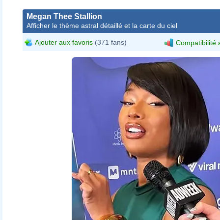
Megan Thee Stallion
Afficher le thème astral détaillé et la carte du ciel
Ajouter aux favoris
(371 fans)
Compatibilité 