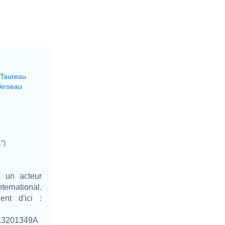
 Taureau
Verseau
e
")
t un acteur
ternational.
nt d'ici :
113201349A