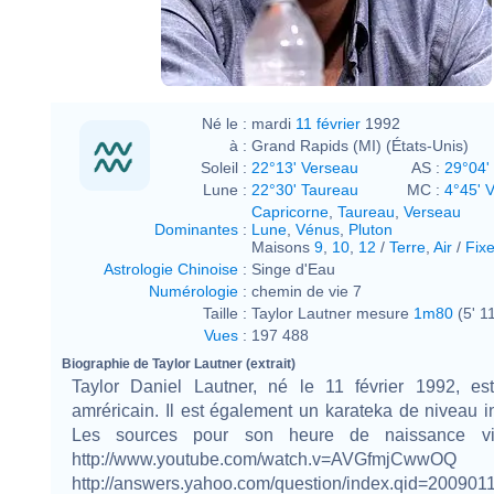
Né le :
mardi
11 février
1992
à :
Grand Rapids (MI) (États-Unis)
Soleil :
22°13' Verseau
AS :
29°04'
Lune :
22°30' Taureau
MC :
4°45' 
Capricorne
,
Taureau
,
Verseau
Dominantes
:
Lune
,
Vénus
,
Pluton
Maisons
9
,
10
,
12
/
Terre
,
Air
/
Fix
Astrologie Chinoise
:
Singe d'Eau
Numérologie
:
chemin de vie 7
Taille :
Taylor Lautner mesure
1m80
(5' 11
Vues
:
197 488
Biographie de Taylor Lautner (extrait)
Taylor Daniel Lautner, né le 11 février 1992, es
amréricain. Il est également un karateka de niveau in
Les sources pour son heure de naissance vie
http://www.youtube.com/watch.v=AVGfmjCwwOQ
http://answers.yahoo.com/question/index.qid=20090