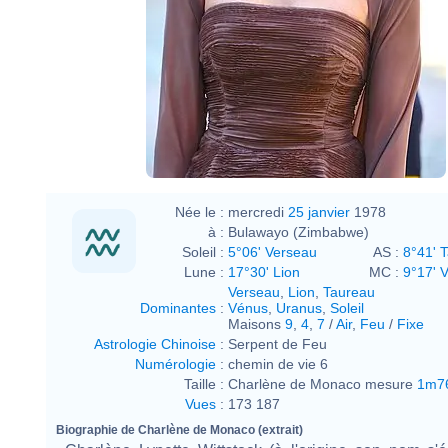
Née le :
mercredi
25 janvier
1978
à :
Bulawayo (Zimbabwe)
Soleil :
5°06' Verseau
AS :
8°41' 
Lune :
17°30' Lion
MC :
9°17' 
Verseau
,
Lion
,
Taureau
Dominantes
:
Vénus
,
Uranus
,
Soleil
Maisons
9
,
4
,
7
/
Air
,
Feu
/
Fixe
Astrologie Chinoise
:
Serpent de Feu
Numérologie
:
chemin de vie 6
Taille :
Charlène de Monaco mesure
1m7
Vues
:
173 187
Biographie de Charlène de Monaco (extrait)