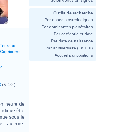
Soleil Vénus en signes
Outils de recherche
Par aspects astrologiques
Par dominantes planétaires
Par catégorie et date
Par date de naissance
 Taureau
Par anniversaire
(78 110)
 Capricorne
Accueil par positions
xe
8
(5' 10")
on heure de
indique être
nnue sous le
, auteure-