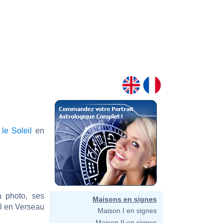
t
le Soleil
en
a photo, ses
Maisons en signes
il en Verseau
Maison I en signes
Maison II en signes