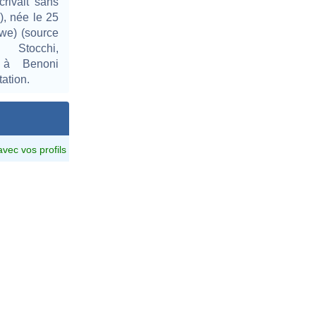
crivait sans
), née le 25
we) (source
Stocchi,
rée à Benoni
ation.
avec vos profils