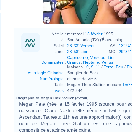
https://www.youtube.com/watch?
v=s26X_4EwjRk&ab_channel=ADWEEK
Née le :
mercredi
15 février
1995
à :
San Antonio (TX) (États-Unis)
Soleil :
26°33' Verseau
AS :
13°24'
Lune :
28°58' Lion
MC :
29°34'
Capricorne
,
Verseau
,
Lion
Dominantes
:
Uranus
,
Neptune
,
Vénus
Maisons
10
,
9
,
11
/
Terre
,
Feu
/
Fi
Astrologie Chinoise
:
Sanglier de Bois
Numérologie
:
chemin de vie 5
Taille :
Megan Thee Stallion mesure
1m7
Vues
:
422 244
Biographie de Megan Thee Stallion (extrait)
Megan Pete (née le 15 février 1995 (source pour s
naissance : Claire Nakti, d'elle-même sur Twitter qui 
Ascendant Taureau; 11h est une approximation)), co
nom de Megan Thee Stallion, est une rappeuse
compositrice et actrice américaine.