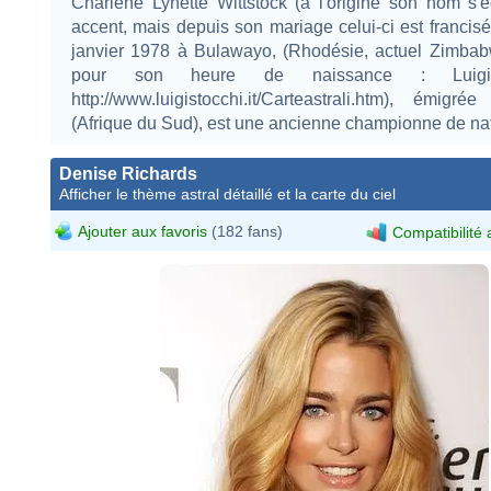
Charlène Lynette Wittstock (à l'origine son nom s'é
accent, mais depuis son mariage celui-ci est francisé
janvier 1978 à Bulawayo, (Rhodésie, actuel Zimbab
pour son heure de naissance : Luigi 
http://www.luigistocchi.it/Carteastrali.htm), émig
(Afrique du Sud), est une ancienne championne de nat
Denise Richards
Afficher le thème astral détaillé et la carte du ciel
Ajouter aux favoris
(182 fans)
Compatibilité 