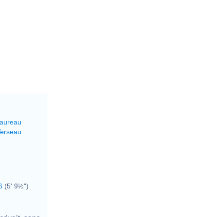
Taureau
Verseau
6
(5' 9½")