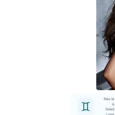
Née le 
à 
Soleil 
Lune 