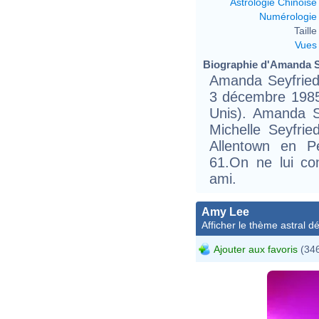
Astrologie Chinoise
Numérologie
Taille 
Vues
Biographie d'Amanda Se
Amanda Seyfried 
3 décembre 1985 
Unis). Amanda 
Michelle Seyfri
Allentown en P
61.On ne lui co
ami.
Amy Lee
Afficher le thème astral dét
Ajouter aux favoris
(346