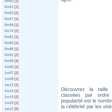
0m60
[1]
0m61
[1]
0m63
[1]
0m67
[1]
0m68
[1]
0m74
[2]
0m81
[1]
0m83
[1]
0m86
[1]
0m91
[2]
0m99
[4]
1m06
[1]
1m07
[2]
1m09
[1]
1m12
[1]
Découvrez la taille
1m14
[1]
classées par ordre 
1m19
[2]
popularité est le nomb
1m20
[1]
la célébrité par les vis
1m22
[5]