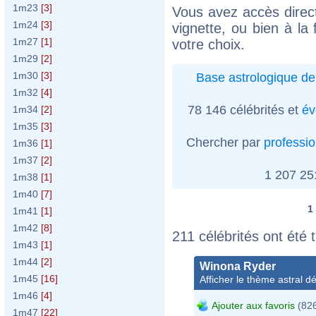
1m23
[3]
Vous avez accès direct
1m24
[3]
vignette, ou bien à la 
1m27
[1]
votre choix.
1m29
[2]
1m30
[3]
Base astrologique de
1m32
[4]
78 146 célébrités et
év
1m34
[2]
1m35
[3]
Chercher par
professi
1m36
[1]
1m37
[2]
1 207 2
1m38
[1]
1m40
[7]
1
1m41
[1]
1m42
[8]
211 célébrités ont été 
1m43
[1]
1m44
[2]
Winona Ryder
1m45
[16]
Afficher le thème astral dét
1m46
[4]
Ajouter aux favoris
(826
1m47
[22]