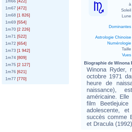
1m66
[422]
à 
1m67
[472]
Soleil 
1m68
[1 826]
Lune 
1m69
[554]
Dominantes
1m70
[2 226]
1m71
[522]
Astrologie Chinoise
Numérologie
1m72
[654]
Taille 
1m73
[1 942]
Vues
1m74
[809]
Biographie de Winona R
1m75
[2 127]
Winona Ryder, 
1m76
[621]
octobre 1971 da
1m77
[770]
heure de naissa
naissance), e
américaine. Elle
film Beetlejuice
adolescente, et
succès comme E
et Dracula (1992)