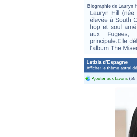
Biographie de Lauryn Hil
Lauryn Hill (né
élevée à South O
hop et soul améri
aux Fugees, d
principale.Elle d
l'album The Mised
Letizia d'Espagne
Afficher le thème astral dét
Ajouter aux favoris
(55 