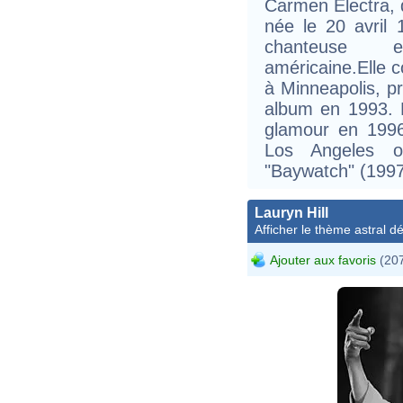
Carmen Electra, 
née le 20 avril 
chanteuse e
américaine.Elle 
à Minneapolis, p
album en 1993. 
glamour en 199
Los Angeles o
"Baywatch" (1997
Lauryn Hill
Afficher le thème astral dét
Ajouter aux favoris
(207