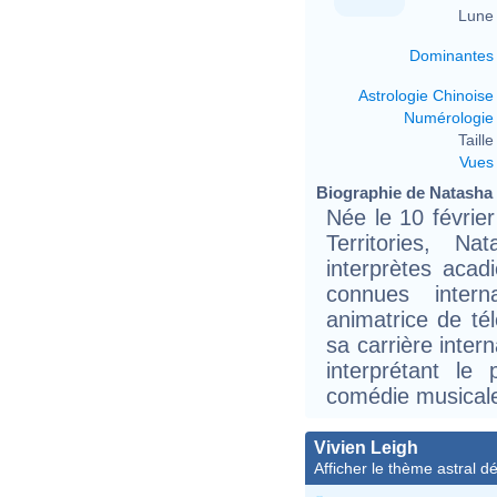
Lune 
Dominantes
Astrologie Chinoise
Numérologie
Taille 
Vues
Biographie de Natasha S
Née le 10 févrie
Territories, N
interprètes acad
connues intern
animatrice de té
sa carrière inter
interprétant le
comédie musical
Vivien Leigh
Afficher le thème astral dét