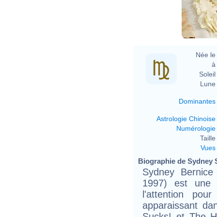
Née le 
à 
Soleil 
Lune 
Dominantes
Astrologie Chinoise
Numérologie
Taille 
Vues
Biographie de Sydney S
Sydney Bernice
1997) est une a
l'attention po
apparaissant dan
Sucks! et The H