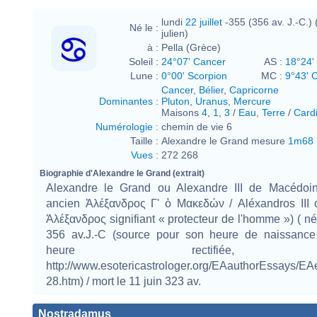
lundi
22 juillet
-355 (356 av. J.-C.) (
Né le :
julien)
à :
Pella (Grèce)
Soleil :
24°07' Cancer
AS :
18°24' 
Lune :
0°00' Scorpion
MC :
9°43' 
Cancer
,
Bélier
,
Capricorne
Dominantes
:
Pluton
,
Uranus
,
Mercure
Maisons
4
,
1
,
3
/
Eau
,
Terre
/
Card
Numérologie
:
chemin de vie 6
Taille :
Alexandre le Grand mesure
1m68
Vues
:
272 268
Biographie d'Alexandre le Grand (extrait)
Alexandre le Grand ou Alexandre III de Macédoi
ancien Ἀλέξανδρος Γ' ὁ Μακεδών / Aléxandros III
Ἀλέξανδρος signifiant « protecteur de l'homme ») ( né l
356 av.J.-C (source pour son heure de naissance 
heure rectifiée, 
http://www.esotericastrologer.org/EAauthorEssays/
28.htm) / mort le 11 juin 323 av.
Nostradamus