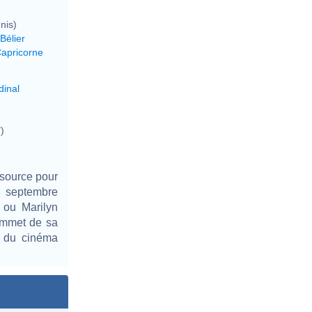
nis)
Bélier
Capricorne
dinal
)
(source pour
0 septembre
 ou Marilyn
ommet de sa
e du cinéma