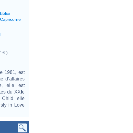
Bélier
 Capricorne
l
' 6")
e 1981, est
e d’affaires
, elle est
ntes du XXIe
Child, elle
sly in Love