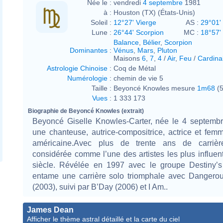
Née le :
vendredi
4 septembre
1981
à :
Houston (TX) (États-Unis)
Soleil :
12°27' Vierge
AS :
29°01' 
Lune :
26°44' Scorpion
MC :
18°57'
Balance
,
Bélier
,
Scorpion
Dominantes
:
Vénus
,
Mars
,
Pluton
Maisons
6
,
7
,
4
/
Air
,
Feu
/
Cardina
Astrologie Chinoise
:
Coq de Métal
Numérologie
:
chemin de vie 5
Taille :
Beyoncé Knowles mesure
1m68
(5
Vues
:
1 333 173
Biographie de Beyoncé Knowles (extrait)
Beyoncé Giselle Knowles-Carter, née le 4 septembr
une chanteuse, autrice-compositrice, actrice et femm
américaine.Avec plus de trente ans de carrière
considérée comme l’une des artistes les plus influe
siècle. Révélée en 1997 avec le groupe Destiny’s 
entame une carrière solo triomphale avec Dangerou
(2003), suivi par B’Day (2006) et I Am..
James Dean
Afficher le thème astral détaillé et la carte du ciel