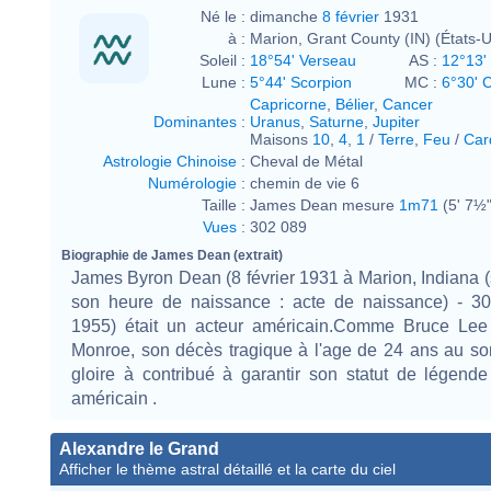
Né le :
dimanche
8 février
1931
à :
Marion, Grant County (IN) (États-U
Soleil :
18°54' Verseau
AS :
12°13' 
Lune :
5°44' Scorpion
MC :
6°30' 
Capricorne
,
Bélier
,
Cancer
Dominantes
:
Uranus
,
Saturne
,
Jupiter
Maisons
10
,
4
,
1
/
Terre
,
Feu
/
Car
Astrologie Chinoise
:
Cheval de Métal
Numérologie
:
chemin de vie 6
Taille :
James Dean mesure
1m71
(5' 7½"
Vues
:
302 089
Biographie de James Dean (extrait)
James Byron Dean (8 février 1931 à Marion, Indiana 
son heure de naissance : acte de naissance) - 3
1955) était un acteur américain.Comme Bruce Lee
Monroe, son décès tragique à l'age de 24 ans au s
gloire à contribué à garantir son statut de légend
américain .
Alexandre le Grand
Afficher le thème astral détaillé et la carte du ciel