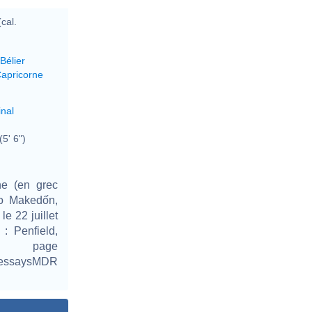
cal.
Bélier
Capricorne
inal
(5' 6")
ne (en grec
 o Makedốn,
e 22 juillet
: Penfield,
page
EAessaysMDR