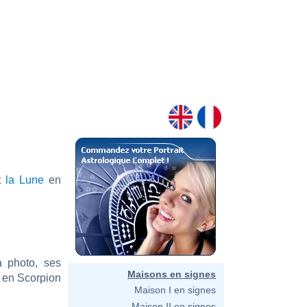
nt
la Lune
en
a photo, ses
Maisons en signes
e en Scorpion
Maison I en signes
Maison II en signes