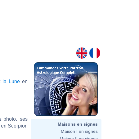
nt
la Lune
en
a photo, ses
Maisons en signes
e en Scorpion
Maison I en signes
Maison II en signes