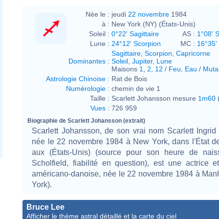
Née le :
jeudi
22 novembre
1984
à :
New York (NY) (États-Unis)
Soleil :
0°22' Sagittaire
AS :
1°08' S
Lune :
24°12' Scorpion
MC :
16°35'
Sagittaire
,
Scorpion
,
Capricorne
Dominantes
:
Soleil
,
Jupiter
,
Lune
Maisons
1
,
2
,
12
/
Feu
,
Eau
/
Muta
Astrologie Chinoise
:
Rat de Bois
Numérologie
:
chemin de vie 1
Taille :
Scarlett Johansson mesure
1m60
(
Vues
:
726 959
Biographie de Scarlett Johansson (extrait)
Scarlett Johansson, de son vrai nom Scarlett Ingri
née le 22 novembre 1984 à New York, dans l'État d
aux (États-Unis) (source pour son heure de nai
Scholfield, fiabilité en question), est une actrice 
américano-danoise, née le 22 novembre 1984 à Man
York).
Bruce Lee
Afficher le thème astral détaillé et la carte du ciel