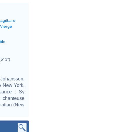
agittaire
 Vierge
ble
5' 3")
d Johansson,
e New York,
ssance : Sy
et chanteuse
hattan (New