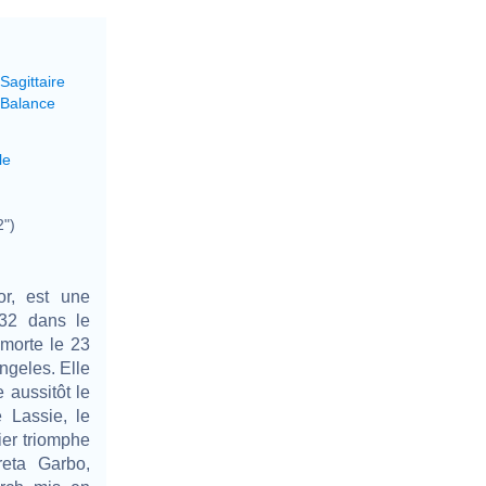
Sagittaire
 Balance
le
2")
or, est une
932 dans le
morte le 23
ngeles. Elle
 aussitôt le
 Lassie, le
ier triomphe
reta Garbo,