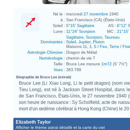
Né le :
mercredi
27 novembre
1940
à :
San Francisco (CA) (États-Unis)
Soleil :
5°15' Sagittaire
AS :
6°12' S
Lune :
11°24' Scorpion
MC :
21°15'
Sagittaire
,
Scorpion
,
Taureau
Dominantes
:
Soleil
,
Jupiter
,
Pluton
Maisons
11
,
1
,
5
/
Feu
,
Terre
/
Fix
Astrologie Chinoise
:
Dragon de Métal
Numérologie
:
chemin de vie 7
Taille :
Bruce Lee mesure
1m72
(5' 7½")
Vues
:
383 788
Biographie de Bruce Lee (extrait)
Bruce Lee (Li Xiao Long, Li le petit dragon) (nom vi
Tieu Long), est né à Jackson Street Hospital, dans 
de San Francisco, États-Unis, le 27 novembre 1940 
son heure de naissance : Sy Scholfield, acte de naissa
mort d'un œdème cérébral à Hong Kong (Chine) le 20 j
Elizabeth Taylor
Afficher le thème astral détaillé et la carte du ciel