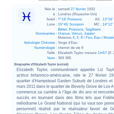
Née le :
samedi
27 février
1932
à :
Londres (Royaume-Uni)
Soleil :
7°18' Poissons
AS :
13°16' 
Lune :
15°45' Scorpion
MC :
14°12'
Bélier
,
Poissons
,
Sagittaire
Dominantes
:
Uranus
,
Vénus
,
Jupiter
Maisons
4
,
3
,
8
/
Feu
,
Eau
/
Mutab
Astrologie Chinoise
:
Singe d'Eau
Numérologie
:
chemin de vie 8
Taille :
Elizabeth Taylor mesure
1m57
(5' 
Vues
:
369 385
Biographie d'Elizabeth Taylor (extrait)
Elizabeth Taylor, communément appelée Liz Tayl
actrice britannico-américaine, née le 27 février 1
quartier d'Hampstead Garden Suburb de Londres et 
mars 2011 dans le quartier de Beverly Grove de Los A
commence sa carrière à l’âge de dix ans et rencontre
succès en tournant dans des films tels que Fidèle
mélodrame Le Grand National (qui lui vaut son prem
personnel) réalisé par le réalisateur favori de G