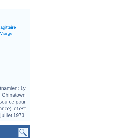
agittaire
 Vierge
e
etnamien: Ly
le Chinatown
(source pour
nce), et est
uillet 1973.