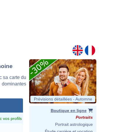
moine
 sa carte du
es dominantes
Prévisions détaillées - Automne
Boutique en ligne
Portraits
c vos profils
Portrait astrologique
Étude carrière et vocation