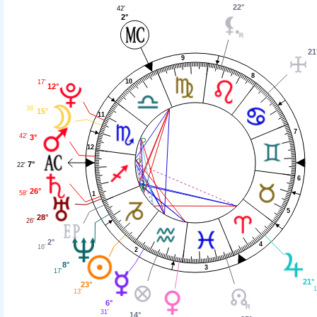
22°
42'
2°
21
9
8
10
17'
12°
38'
15°
11
7
42'
3°
12
7°
22'
6
26°
58'
1
5
28°
26'
2°
4
16'
2
8°
3
17'
21°
23°
1
13'
6°
31'
14°