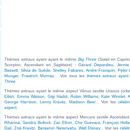
Thèmes astraux ayant ayant le même
Big Three
(Soleil en Capri
Scorpion, Ascendant en Sagittaire) :
Gérard Depardieu
,
Jenni
Bassett
,
Silvia de Suède
,
Shelley Fabares
,
André Franquin
,
Peter 
Munger
,
Friedrich Murnau
... Voir tous les
thèmes astraux ayan
Three
.
Thèmes astraux ayant le même aspect Vénus sextile Uranus (orbe
Eilish
,
Emma Watson
,
Gigi Hadid
,
Robin Williams
,
Kate Winslet
,
A
George Harrison
,
Lenny Kravitz
,
Madison Beer
... Voir les
célébr
aspect
.
Thèmes astraux ayant le même aspect Mercure sextile Ascendant (
Rihanna
,
Sandra Bullock
,
Zac Efron
,
Che Guevara
,
François Holl
Dalí
,
Zoë Kravitz
,
Benjamin Netanyahu
,
Walt Disney
... Voir les
céléb