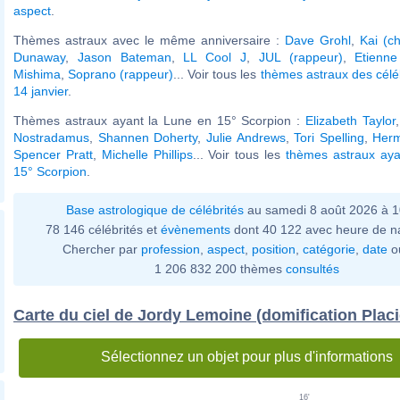
aspect
.
Thèmes astraux avec le même anniversaire :
Dave Grohl
,
Kai (c
Dunaway
,
Jason Bateman
,
LL Cool J
,
JUL (rappeur)
,
Etienn
Mishima
,
Soprano (rappeur)
... Voir tous les
thèmes astraux des célé
14 janvier
.
Thèmes astraux ayant la Lune en 15° Scorpion :
Elizabeth Taylor
Nostradamus
,
Shannen Doherty
,
Julie Andrews
,
Tori Spelling
,
Her
Spencer Pratt
,
Michelle Phillips
... Voir tous les
thèmes astraux aya
15° Scorpion
.
Base astrologique de célébrités
au samedi 8 août 2026 à 
78 146 célébrités et
évènements
dont 40 122 avec heure de n
Chercher par
profession
,
aspect
,
position
,
catégorie
,
date
o
1 206 832 200 thèmes
consultés
Carte du ciel de Jordy Lemoine (domification Plac
Sélectionnez un objet pour plus d'informations
16'