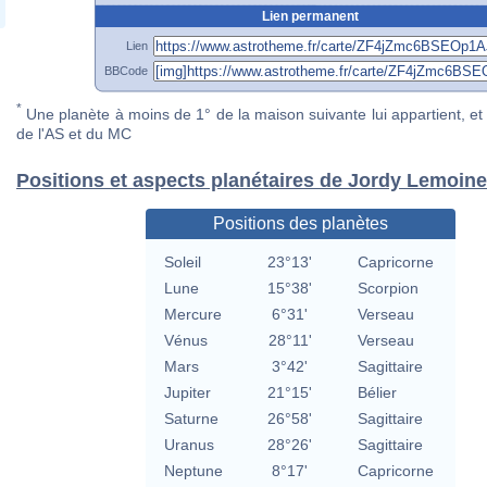
Lien permanent
Lien
BBCode
*
Une planète à moins de 1° de la maison suivante lui appartient, et 
de l'AS et du MC
Positions et aspects planétaires de Jordy Lemoine
Positions des planètes
Soleil
23°13'
Capricorne
Lune
15°38'
Scorpion
Mercure
6°31'
Verseau
Vénus
28°11'
Verseau
Mars
3°42'
Sagittaire
Jupiter
21°15'
Bélier
Saturne
26°58'
Sagittaire
Uranus
28°26'
Sagittaire
Neptune
8°17'
Capricorne