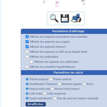
25°
28°
57'
17'
11'
Paramètres d'affichage
Afficher les aspects et positions des planètes
Afficher les aspects aux angles
Afficher les aspects mineurs
Afficher les aspects à Lilith et au Nœud Nord
Afficher les astéroïdes
Afficher les aspects aux astéroïdes
Afficher les planètes hypothétiques
Paramètres de calcul
Thème tropical
Thème sidéral
Domification Placidus
Maisons égales
Koch
Noeud nord vrai
Noeud nord moyen
Lilith vraie
Lilith moyenne
*
Sauts Astrotheme
Pas de saut en maison suivante