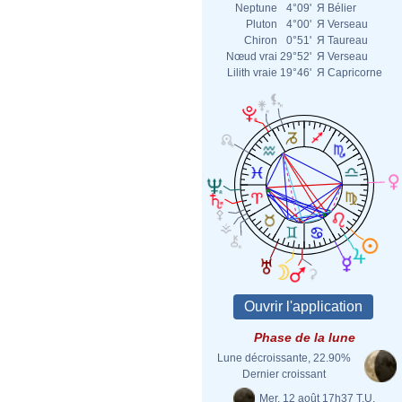
Neptune
4°09'
Я
Bélier
Pluton
4°00'
Я
Verseau
Chiron
0°51'
Я
Taureau
Nœud vrai
29°52'
Я
Verseau
Lilith vraie
19°46'
Я
Capricorne
Phase de la lune
Lune décroissante, 22.90%
Dernier croissant
Mer. 12 août 17h37 T.U.