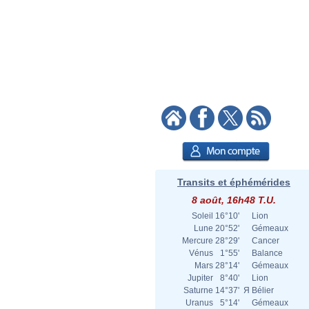
Transits et éphémérides
8 août, 16h48 T.U.
Soleil
16°10'
Lion
Lune
20°52'
Gémeaux
Mercure
28°29'
Cancer
Vénus
1°55'
Balance
Mars
28°14'
Gémeaux
Jupiter
8°40'
Lion
Saturne
14°37'
Я
Bélier
Uranus
5°14'
Gémeaux