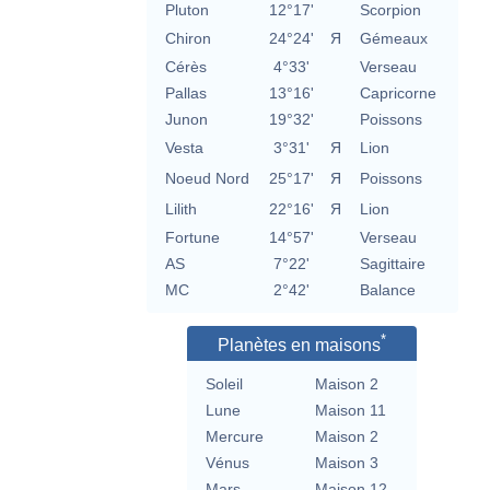
Pluton
12°17'
Scorpion
Chiron
24°24'
Я
Gémeaux
Cérès
4°33'
Verseau
Pallas
13°16'
Capricorne
Junon
19°32'
Poissons
Vesta
3°31'
Я
Lion
Noeud Nord
25°17'
Я
Poissons
Lilith
22°16'
Я
Lion
Fortune
14°57'
Verseau
AS
7°22'
Sagittaire
MC
2°42'
Balance
*
Planètes en maisons
Soleil
Maison 2
Lune
Maison 11
Mercure
Maison 2
Vénus
Maison 3
Mars
Maison 12