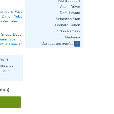
RM (rappeur)
Adam Driver
hanteur)
,
Faye
Demi Lovato
e Daho
,
Yukio
Sebastian Stan
brités nées un
Leonard Cohen
Gordon Ramsay
,
Snoop Dogg
,
Madonna
mann Goering
,
+
Voir tous les articles
nt la Lune en
10h19
aissance
u
jour
idus)