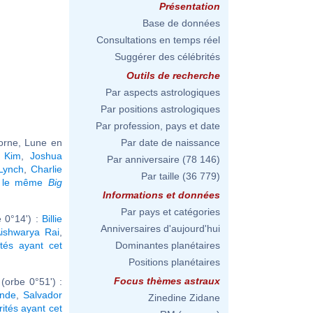
Présentation
Base de données
Consultations en temps réel
Suggérer des célébrités
Outils de recherche
Par aspects astrologiques
Par positions astrologiques
Par profession, pays et date
corne, Lune en
Par date de naissance
e Kim
,
Joshua
Par anniversaire
(78 146)
Lynch
,
Charlie
Par taille
(36 779)
t le même
Big
Informations et données
Par pays et catégories
 0°14') :
Billie
Anniversaires d'aujourd'hui
ishwarya Rai
,
ités ayant cet
Dominantes planétaires
Positions planétaires
Focus thèmes astraux
orbe 0°51') :
ande
,
Salvador
Zinedine Zidane
rités ayant cet