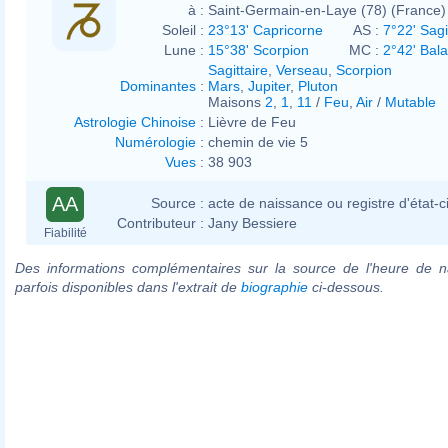
à :
Saint-Germain-en-Laye (78) (France)
Soleil :
23°13' Capricorne
AS :
7°22' Sagi
Lune :
15°38' Scorpion
MC :
2°42' Bal
Sagittaire
,
Verseau
,
Scorpion
Dominantes
:
Mars
,
Jupiter
,
Pluton
Maisons
2
,
1
,
11
/
Feu
,
Air
/
Mutable
Astrologie Chinoise
:
Lièvre de Feu
Numérologie
:
chemin de vie 5
Vues
:
38 903
AA
Source :
acte de naissance ou registre d'état-ci
Contributeur :
Jany Bessiere
Fiabilité
Des informations complémentaires sur la source de l'heure de n
parfois disponibles dans l'extrait de
biographie
ci-dessous.