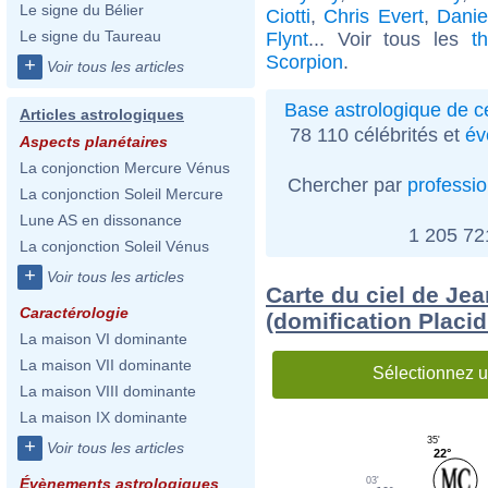
Le signe du Bélier
Ciotti
,
Chris Evert
,
Danie
Le signe du Taureau
Flynt
... Voir tous les
t
Scorpion
.
+
Voir tous les articles
Base astrologique de cé
Articles astrologiques
78 110 célébrités et
év
Aspects planétaires
La conjonction Mercure Vénus
Chercher par
professi
La conjonction Soleil Mercure
Lune AS en dissonance
1 205 7
La conjonction Soleil Vénus
+
Voir tous les articles
Carte du ciel de Jea
Caractérologie
(domification Placi
La maison VI dominante
La maison VII dominante
Sélectionnez u
La maison VIII dominante
La maison IX dominante
35'
+
Voir tous les articles
22°
03'
Évènements astrologiques