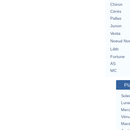
Chiron
Cérès
Pallas
Junon
Vesta
Noeud No
Lilith
Fortune
AS
MC
Pl
Solei
Lun
Merc
Vén
Mar