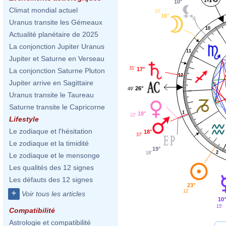
10°
Climat mondial actuel
20'
16°
Uranus transite les Gémeaux
10
Actualité planétaire de 2025
La conjonction Jupiter Uranus
11
Jupiter et Saturne en Verseau
31'
17°
La conjonction Saturne Pluton
12
Jupiter arrive en Sagittaire
26°
49'
Uranus transite le Taureau
Saturne transite le Capricorne
1
18°
22'
Lifestyle
Le zodiaque et l'hésitation
18°
37'
Le zodiaque et la timidité
19°
2
18'
Le zodiaque et le mensonge
Les qualités des 12 signes
Les défauts des 12 signes
23°
+
12'
Voir tous les articles
10
15'
Compatibilité
Astrologie et compatibilité