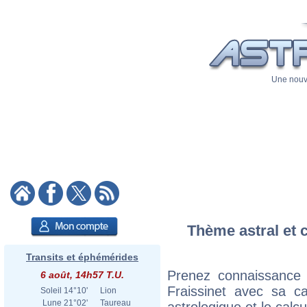
Une nouve
Thème astral et c
Transits et éphémérides
Prenez connaissance 
6 août, 14h57 T.U.
Fraissinet avec sa ca
Soleil
14°10'
Lion
Lune
21°02'
Taureau
astrologique et le calc