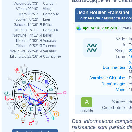
Mercure
25°33'
Cancer
Vénus
29°49'
Vierge
Jean Boulier-Fraissinet
Mars
26°51'
Gémeaux
Données de naissance et dom
Jupiter
8°12'
Lion
Saturne
14°39'
Я
Bélier
Ajouter aux favoris
(1 fan)
Uranus
5°11'
Gémeaux
Neptune
4°11'
Я
Bélier
Né le :
l
Pluton
4°03'
Я
Verseau
à :
T
Chiron
0°52'
Я
Taureau
Soleil :
2
Nœud vrai
29°54'
Я
Verseau
Lune :
1
Lilith vraie
22°16'
Я
Capricorne
S
Dominantes
:
J
M
Astrologie Chinoise
:
D
Numérologie
:
c
Vues
:
1
A
Source :
d
Contributeur :
J
Fiabilité
Des informations complé
naissance sont parfois di