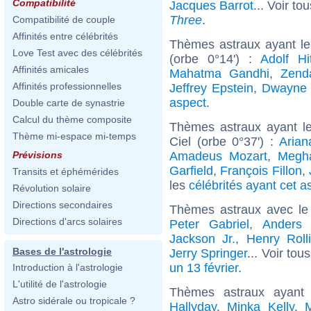
Compatibilité
Jacques Barrot
... Voir to
Three
.
Compatibilité de couple
Affinités entre célébrités
Thèmes astraux ayant l
Love Test avec des célébrités
(orbe 0°14') :
Adolf Hit
Affinités amicales
Mahatma Gandhi
,
Zend
Affinités professionnelles
Jeffrey Epstein
,
Dwayne 
aspect
.
Double carte de synastrie
Calcul du thème composite
Thèmes astraux ayant le
Thème mi-espace mi-temps
Ciel (orbe 0°37') :
Arian
Amadeus Mozart
,
Megh
Prévisions
Garfield
,
François Fillon
,
Transits et éphémérides
les
célébrités ayant cet a
Révolution solaire
Directions secondaires
Thèmes astraux avec le
Directions d'arcs solaires
Peter Gabriel
,
Anders 
Jackson Jr.
,
Henry Roll
Bases de l'astrologie
Jerry Springer
... Voir tou
un 13 février
.
Introduction à l'astrologie
L'utilité de l'astrologie
Thèmes astraux ayant
Astro sidérale ou tropicale ?
Hallyday
,
Minka Kelly
,
M