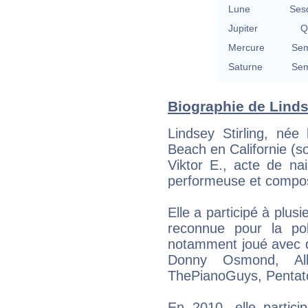
Lune
Ses
Jupiter
Q
Mercure
Sem
Saturne
Sem
Biographie de Lindse
Lindsey Stirling, né
Beach en Californie (s
Viktor E., acte de nai
performeuse et compos
Elle a participé à plus
reconnue pour la po
notamment joué avec d
Donny Osmond, All
ThePianoGuys, Pentato
En 2010, elle partici