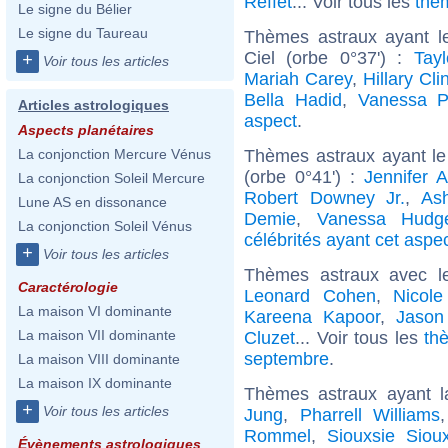
Reffet
... Voir tous les
thè
Le signe du Bélier
Le signe du Taureau
Thèmes astraux ayant l
Ciel (orbe 0°37') :
Tayl
+
Voir tous les articles
Mariah Carey
,
Hillary Cli
Bella Hadid
,
Vanessa P
Articles astrologiques
aspect
.
Aspects planétaires
Thèmes astraux ayant le
La conjonction Mercure Vénus
(orbe 0°41') :
Jennifer A
La conjonction Soleil Mercure
Robert Downey Jr.
,
As
Lune AS en dissonance
Demie
,
Vanessa Hudg
La conjonction Soleil Vénus
célébrités ayant cet aspe
+
Voir tous les articles
Thèmes astraux avec l
Caractérologie
Leonard Cohen
,
Nicole
La maison VI dominante
Kareena Kapoor
,
Jason
La maison VII dominante
Cluzet
... Voir tous les
th
septembre
.
La maison VIII dominante
La maison IX dominante
Thèmes astraux ayant 
+
Voir tous les articles
Jung
,
Pharrell Williams
Rommel
,
Siouxsie Siou
Évènements astrologiques