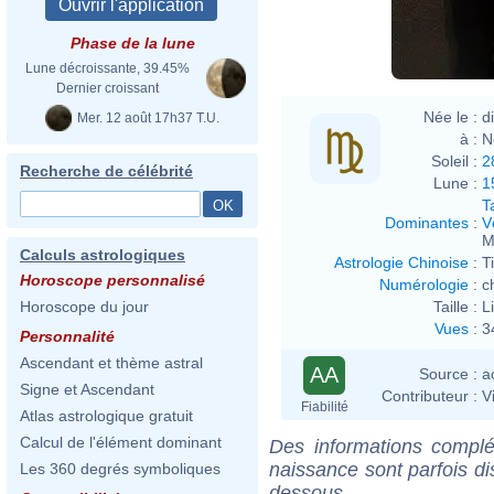
Phase de la lune
Lune décroissante, 39.45%
Dernier croissant
Née le :
d
Mer. 12 août 17h37 T.U.
à :
N
Soleil :
2
Recherche de célébrité
Lune :
1
T
Dominantes
:
V
M
Calculs astrologiques
Astrologie Chinoise
:
T
Horoscope personnalisé
Numérologie
:
c
Taille :
L
Horoscope du jour
Vues
:
3
Personnalité
Ascendant et thème astral
AA
Source :
a
Signe et Ascendant
Contributeur :
V
Fiabilité
Atlas astrologique gratuit
Calcul de l'élément dominant
Des informations complé
naissance sont parfois di
Les 360 degrés symboliques
dessous.