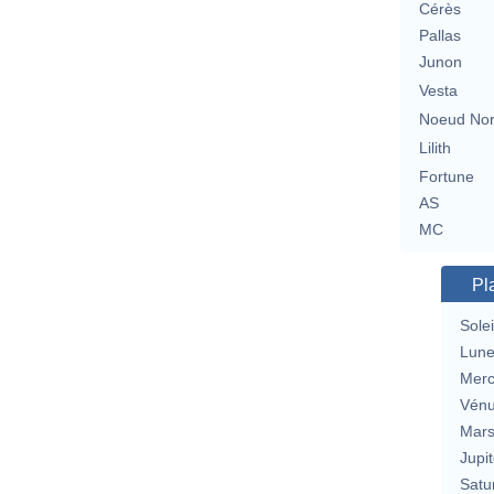
Cérès
Pallas
Junon
Vesta
Noeud No
Lilith
Fortune
AS
MC
Pl
Solei
Lun
Merc
Vén
Mar
Jupit
Satu