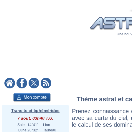
Une nouve
Thème astral et ca
Prenez connaissance d
Transits et éphémérides
avec sa carte du ciel, 
7 août, 03h40 T.U.
le calcul de ses domina
Soleil
14°41'
Lion
Lune
28°32'
Taureau