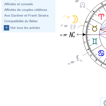
20°
Affinités et conseils
11
Affinités de couples célèbres
Ava Gardner et Frank Sinatra
37'
15°
Compatibilité du Bélier
12
47'
15°
+
Voir tous les articles
29°
34'
1
2
29°
33'
3