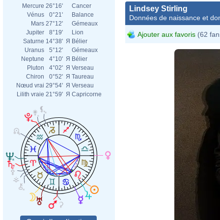
Mercure
26°16'
Cancer
Lindsey Stirling
Vénus
0°21'
Balance
Données de naissance et dom
Mars
27°12'
Gémeaux
Jupiter
8°19'
Lion
Ajouter aux favoris
(62 fan
Saturne
14°38'
Я
Bélier
Uranus
5°12'
Gémeaux
Neptune
4°10'
Я
Bélier
Pluton
4°02'
Я
Verseau
Chiron
0°52'
Я
Taureau
Nœud vrai
29°54'
Я
Verseau
Lilith vraie
21°59'
Я
Capricorne