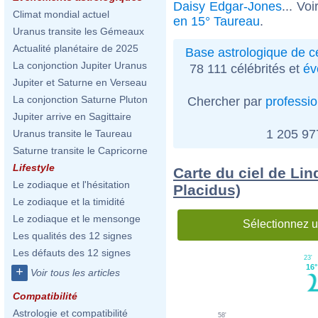
Daisy Edgar-Jones
... Vo
Climat mondial actuel
en 15° Taureau
.
Uranus transite les Gémeaux
Actualité planétaire de 2025
Base astrologique de cé
La conjonction Jupiter Uranus
78 111 célébrités et
év
Jupiter et Saturne en Verseau
La conjonction Saturne Pluton
Chercher par
professi
Jupiter arrive en Sagittaire
1 205 9
Uranus transite le Taureau
Saturne transite le Capricorne
Lifestyle
Carte du ciel de Lin
Le zodiaque et l'hésitation
Placidus)
Le zodiaque et la timidité
Le zodiaque et le mensonge
Sélectionnez u
Les qualités des 12 signes
Les défauts des 12 signes
23'
16°
+
Voir tous les articles
Compatibilité
Astrologie et compatibilité
58'