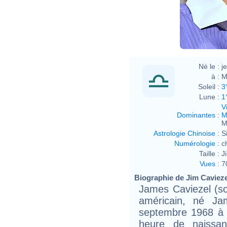
Né le :
j
à :
M
Soleil :
3
Lune :
1
V
Dominantes
:
M
M
Astrologie Chinoise
:
S
Numérologie
:
c
Taille :
J
Vues
:
7
Biographie de Jim Caviezel
James Caviezel (so
américain, né Jam
septembre 1968 à 
heure de naissanc