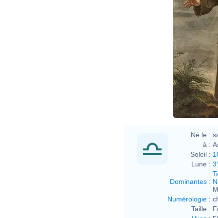
Phili
Né le :
s
à :
A
Soleil :
1
Lune :
3
T
Dominantes
:
N
M
Numérologie
:
c
Taille :
F