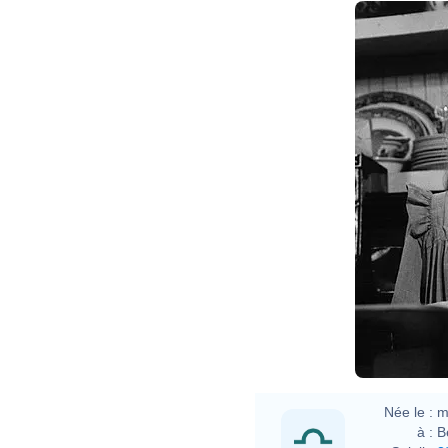
Née le :
m
à :
B