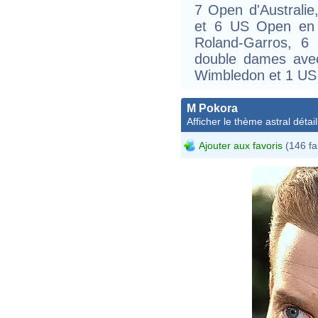
7 Open d'Australi
et 6 US Open en s
Roland-Garros, 
double dames ave
Wimbledon et 1 US
M Pokora
Afficher le thème astral détail
Ajouter aux favoris
(146 fa