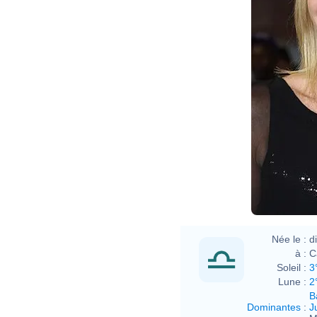
Eva R
Née le :
d
à :
C
Soleil :
3
Lune :
2
B
Dominantes
:
J