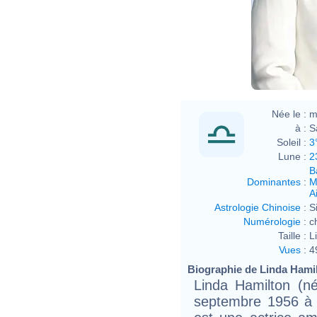
Née le :
m
à :
S
Soleil :
3
Lune :
2
B
Dominantes
:
M
Ai
Astrologie Chinoise
:
S
Numérologie
:
c
Taille :
L
Vues
:
4
Biographie de Linda Hamilt
Linda Hamilton (né
septembre 1956 à S