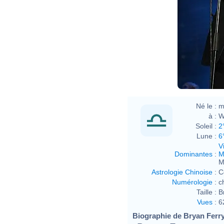
Né le :
m
à :
W
Soleil :
2
Lune :
6
V
Dominantes
:
M
M
Astrologie Chinoise
:
C
Numérologie
:
c
Taille :
B
Vues
:
6
Biographie de Bryan Ferry 