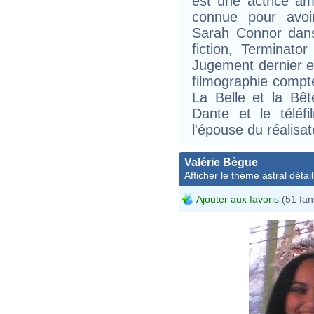
est une actrice amé
connue pour avoi
Sarah Connor dans
fiction, Terminat
Jugement dernier en
filmographie compte
La Belle et la Bêt
Dante et le téléf
l'épouse du réalis
Valérie Bègue
Afficher le thème astral détail
Ajouter aux favoris
(51 fan