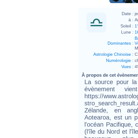
Date :
j
à :
A
Soleil :
1
Lune :
1
B
Dominantes
:
V
M
Astrologie Chinoise
:
C
Numérologie
:
c
Vues
:
4
À propos de cet évèneme
La source pour la 
évènement vie
https://www.astrol
stro_search_resu
Zélande, en ang
Aotearoa, est un 
l'océan Pacifique, 
(l'île du Nord et l'