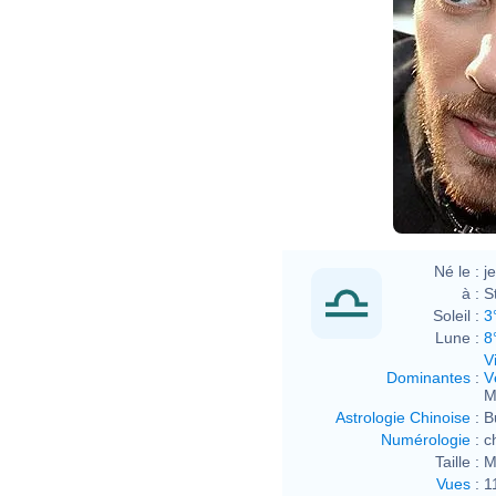
Né le :
j
à :
S
Soleil :
3
Lune :
8
V
Dominantes
:
V
M
Astrologie Chinoise
:
B
Numérologie
:
c
Taille :
M
Vues
:
1