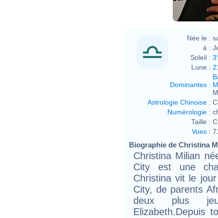
Née le :
s
à :
J
Soleil :
3
Lune :
2
B
Dominantes
:
M
M
Astrologie Chinoise
:
C
Numérologie
:
c
Taille :
C
Vues
:
7
Biographie de Christina Mil
Christina Milian n
City est une cha
Christina vit le jo
City, de parents A
deux plus jeu
Elizabeth.Depuis to