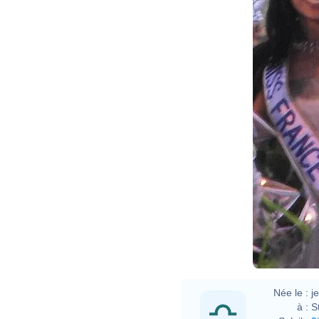
Née le :
j
à :
S