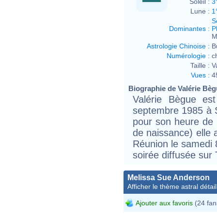
Soleil :
3
Lune :
1
S
Dominantes
:
P
M
Astrologie Chinoise
:
B
Numérologie
:
c
Taille :
V
Vues
:
4
Biographie de Valérie Bègu
Valérie Bègue es
septembre 1985 à S
pour son heure de 
de naissance) elle 
Réunion le samedi
soirée diffusée sur
Melissa Sue Anderson
Afficher le thème astral détail
Ajouter aux favoris
(24 fan