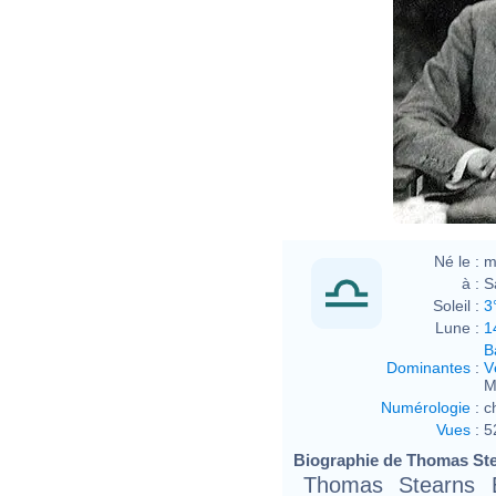
Thom
sist
Ottol
Né le :
m
à :
S
Soleil :
3
Lune :
1
B
Dominantes
:
V
M
Numérologie
:
c
Vues
:
5
Biographie de Thomas Stea
Thomas Stearns E