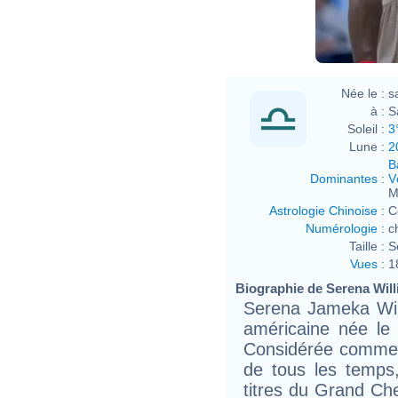
Née le :
s
à :
S
Soleil :
3
Lune :
2
B
Dominantes
:
V
M
Astrologie Chinoise
:
C
Numérologie
:
c
Taille :
S
Vues
:
1
Biographie de Serena Willi
Serena Jameka Wil
américaine née le
Considérée comme 
de tous les temps,
titres du Grand Che