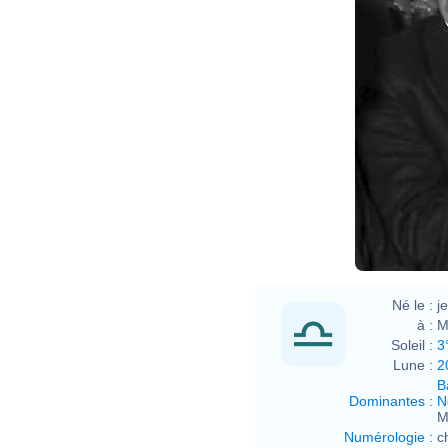
Willy
Né le :
j
à :
M
Soleil :
3
Lune :
2
B
Dominantes
:
N
M
Numérologie
:
c