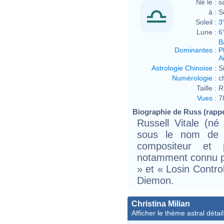
Né le :
s
à :
S
Soleil :
3
Lune :
6
B
Dominantes
:
P
Ai
Astrologie Chinoise
:
S
Numérologie
:
c
Taille :
R
Vues
:
7
Biographie de Russ (rappeu
Russell Vitale (n
sous le nom de 
compositeur et p
notamment connu p
» et « Losin Control
Diemon.
Christina Milian
Afficher le thème astral détail