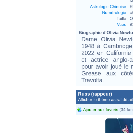
M
Astrologie Chinoise
:
R
Numérologie
:
c
Taille :
O
Vues
:
9
Biographie d'Olivia Newto
Dame Olivia Newt
1948 à Cambridge 
2022 en Californie
et actrice anglo-
pour avoir joué le 
Grease aux côtés
Travolta.
Russ (rappeur)
Afficher le thème astral détail
Ajouter aux favoris
(34 fan