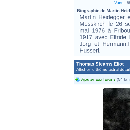
Vues
:
5
Biographie de Martin Heide
Martin Heidegger 
Messkirch le 26 s
mai 1976 à Fribou
1917 avec Elfride P
Jörg et Hermann.Il
Husserl.
Thomas Stearns Eliot
Afficher le thème astral détail
Ajouter aux favoris
(54 fan
Thom
sist
Ottol