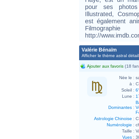
pour ses photos
Illustrated, Cosmop
est également anim
Filmogra
http://www.imdb.c
Valérie Bénaïm
Afficher le thème astral détail
Ajouter aux favoris
(18 fan
Née le :
s
à :
C
Soleil :
6
Lune :
1
B
Dominantes
:
V
F
Astrologie Chinoise
:
C
Numérologie
:
c
Taille :
V
Vues
:
3