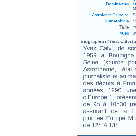
Dominantes
:
L
M
Astrologie Chinoise
:
S
Numérologie
:
c
Taille :
Y
Vues
:
3
Biographie d'Yves Calvi (e
Yves Calvi, de so
1959 à Boulogne-B
Seine (source po
Astrotheme, état
journaliste et anima
des débuts à Franc
années 1990 une 
d'Europe 1, présen
de 9h à 10h30 (re
assurant de la tr
journée Europe Mid
de 12h à 13h.