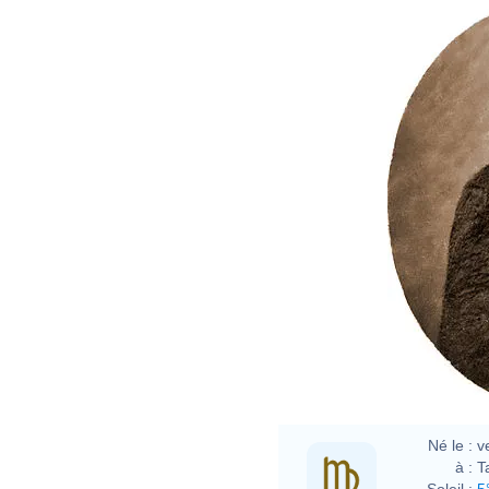
Nada
Né le :
v
à :
T
Soleil :
5