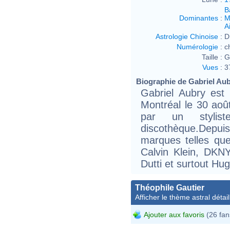
B
Dominantes
:
M
Ai
Astrologie Chinoise
:
D
Numérologie
:
c
Taille :
G
Vues
:
3
Biographie de Gabriel Aubr
Gabriel Aubry est
Montréal le 30 aoû
par un stylist
discothèque.Depui
marques telles qu
Calvin Klein, DKNY
Dutti et surtout Hu
Théophile Gautier
Afficher le thème astral détail
Ajouter aux favoris
(26 fan