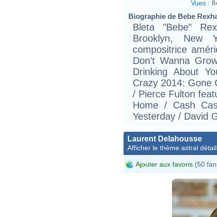
Vues
:
8
Biographie de Bebe Rexha 
Bleta "Bebe" Re
Brooklyn, New 
compositrice améri
Don’t Wanna Grow 
Drinking About Y
Crazy 2014: Gone 
/ Pierce Fulton fe
Home / Cash Cash
Yesterday / David G
Laurent Delahousse
Afficher le thème astral détail
Ajouter aux favoris
(50 fan