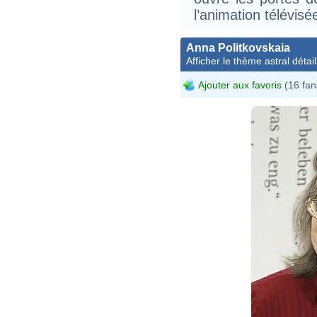
l’animation télévisé
Anna Politkovskaia
Afficher le thème astral détail
Ajouter aux favoris
(16 fan