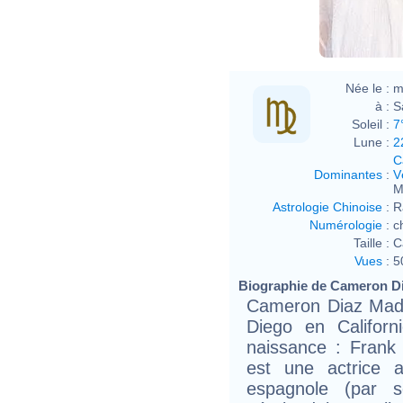
Davi
Née le :
m
à :
S
Soleil :
7
Lune :
2
C
Dominantes
:
V
M
Astrologie Chinoise
:
R
Numérologie
:
c
Taille :
C
Vues
:
5
Biographie de Cameron Dia
Cameron Diaz Madd
Diego en Califor
naissance : Frank 
est une actrice a
espagnole (par s