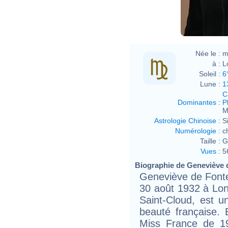
Née le :
m
à :
L
Soleil :
6
Lune :
1
C
Dominantes
:
P
M
Astrologie Chinoise
:
S
Numérologie
:
c
Taille :
G
Vues
:
5
Biographie de Geneviève d
Geneviève de Font
30 août 1932 à Lon
Saint-Cloud, est u
beauté française. 
Miss France de 1