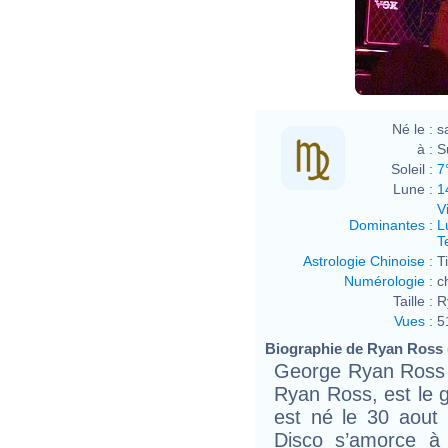
Né le :
s
à :
S
Soleil :
7
Lune :
1
V
Dominantes
:
L
T
Astrologie Chinoise
:
T
Numérologie
:
c
Taille :
R
Vues
:
5
Biographie de Ryan Ross (
George Ryan Ross 
Ryan Ross, est le gu
est né le 30 aout 
Disco s’amorce à