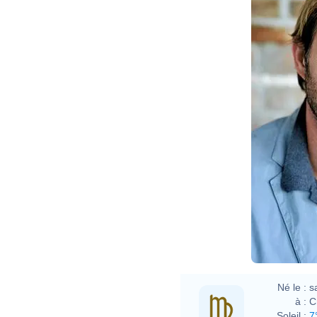
Né le :
s
à :
C
Soleil :
7