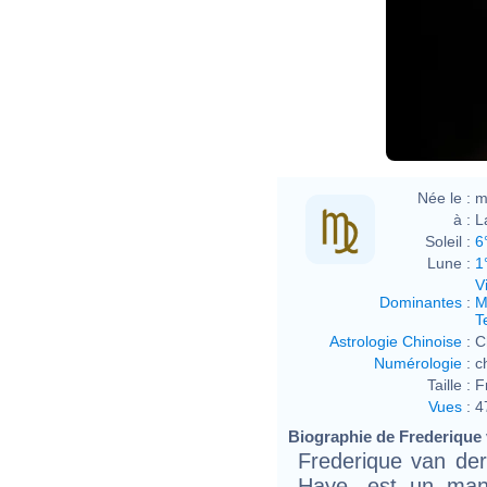
Née le :
m
à :
L
Soleil :
6
Lune :
1
V
Dominantes
:
M
T
Astrologie Chinoise
:
C
Numérologie
:
c
Taille :
F
Vues
:
4
Biographie de Frederique v
Frederique van de
Haye, est un mann