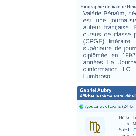
Biographie de Valérie Béna
Valérie Bénaïm, né
est une journalis
auteur française. 
cursus de classe 
(CPGE) littéraire,
supérieure de jour
diplômée en 1992
années Le Journa
d'information LC
Lumbroso.
Gabriel Aubry
Afficher le thème astral détail
Ajouter aux favoris
(24 fan
Né le :
l
à :
M
Soleil :
7
Lune :
1