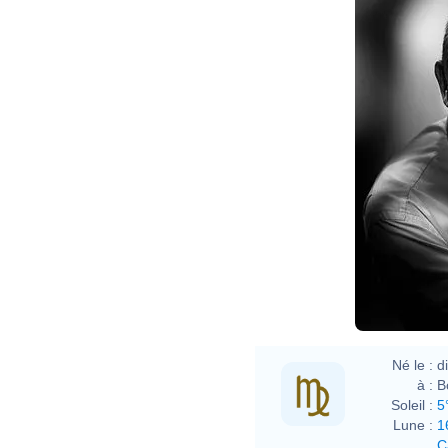
Né le :
d
à :
B
Soleil :
5
Lune :
1
C