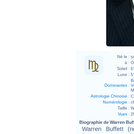
Né le :
s
à :
O
Soleil :
6
Lune :
5
B
Dominantes
:
V
M
Astrologie Chinoise
:
C
Numérologie
:
c
Taille :
W
Vues
:
2
Biographie de Warren Buffe
Warren Buffett 