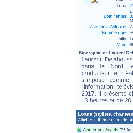
Lune :
2
B
Dominantes
:
J
M
Astrologie Chinoise
:
C
Numérologie
:
c
Taille :
L
Vues
:
8
Biographie de Laurent Del
Laurent Delahouss
dans le Nord, es
producteur et réali
s’impose comme 
l’information tél
2017, il présente 
13 heures et de 20
Loana (styliste, chanteu
Afficher le thème astral détail
Ajouter aux favoris
(76 fan