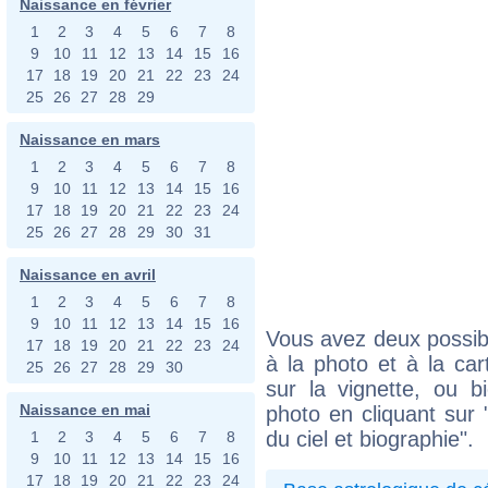
Naissance en février
1
2
3
4
5
6
7
8
9
10
11
12
13
14
15
16
17
18
19
20
21
22
23
24
25
26
27
28
29
Naissance en mars
1
2
3
4
5
6
7
8
9
10
11
12
13
14
15
16
17
18
19
20
21
22
23
24
25
26
27
28
29
30
31
Naissance en avril
1
2
3
4
5
6
7
8
9
10
11
12
13
14
15
16
Vous avez deux possibi
17
18
19
20
21
22
23
24
à la photo et à la car
25
26
27
28
29
30
sur la vignette, ou 
Naissance en mai
photo en cliquant sur 
du ciel et biographie".
1
2
3
4
5
6
7
8
9
10
11
12
13
14
15
16
17
18
19
20
21
22
23
24