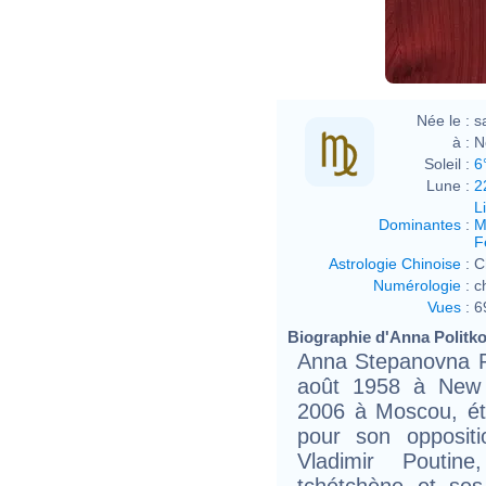
Née le :
s
à :
N
Soleil :
6
Lune :
2
L
Dominantes
:
M
F
Astrologie Chinoise
:
C
Numérologie
:
c
Vues
:
6
Biographie d'Anna Politkov
Anna Stepanovna P
août 1958 à New 
2006 à Moscou, éta
pour son oppositi
Vladimir Poutin
tchétchène et ses 