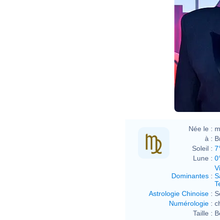
Née le :
m
à :
B
Soleil :
7
Lune :
0
V
Dominantes
:
S
T
Astrologie Chinoise
:
S
Numérologie
:
c
Taille :
B