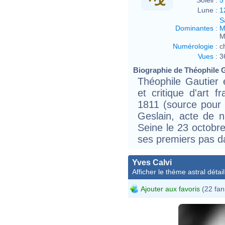
Lune :
1
S
Dominantes
:
M
M
Numérologie
:
c
Vues
:
3
Biographie de Théophile Ga
Théophile Gautier 
et critique d'art 
1811 (source pour 
Geslain, acte de n
Seine le 23 octobre
ses premiers pas da
Yves Calvi
Afficher le thème astral détail
Ajouter aux favoris
(22 fan