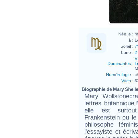
Richa
Née le :
m
à :
L
Soleil :
7
Lune :
2
V
Dominantes
:
L
M
Numérologie
:
c
Vues
:
6
Biographie de Mary Shelley
Mary Wollstonecr
lettres britanniqu
elle est surto
Frankenstein ou le
philosophe fémini
l'essayiste et écriv