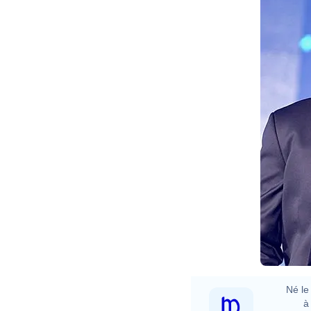
B
Né le 
à 