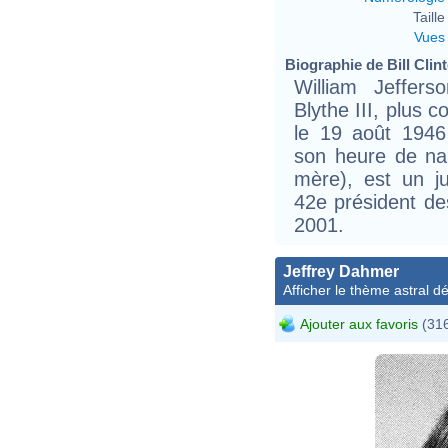
Taille 
Vues
Biographie de Bill Clint
William Jeffers
Blythe III, plus 
le 19 août 1946
son heure de na
mère), est un j
42e président de
2001.
Jeffrey Dahmer
Afficher le thème astral dét
Ajouter aux favoris
(316