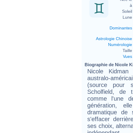
à 
Soleil 
Lune 
Dominantes
Astrologie Chinoise
Numérologie
Taille 
Vues
Biographie de Nicole Ki
Nicole Kidman 
australo-américa
(source pour 
Scholfield, de 
comme l'une de
génération, ell
dramatique de 
s'effacer derriè
ses choix, altern
indépendant.