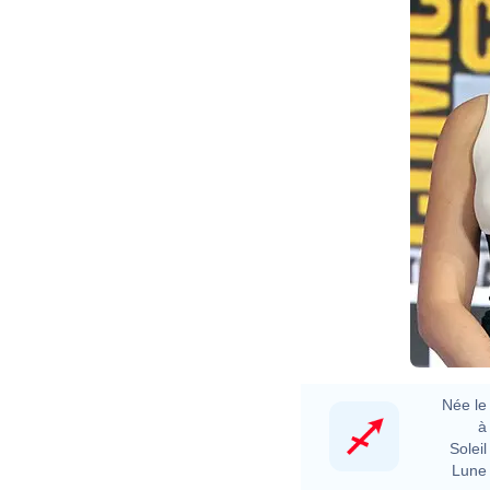
Née le 
à 
Soleil 
Lune 