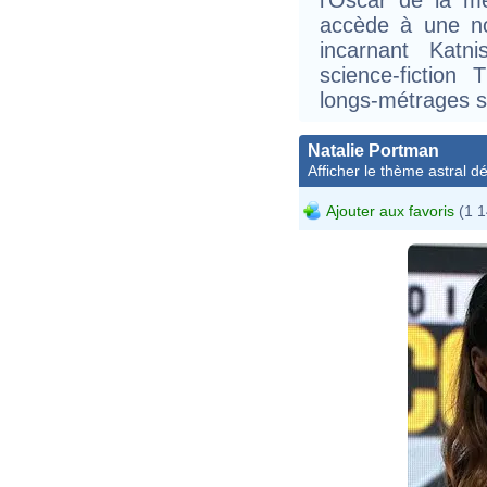
accède à une no
incarnant Kat
science-fictio
longs-métrages s
Natalie Portman
Afficher le thème astral dét
Ajouter aux favoris
(1 1