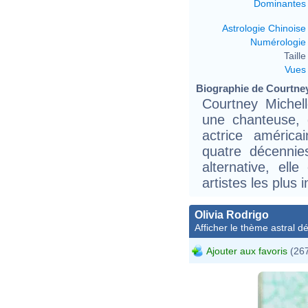
Dominantes
Astrologie Chinoise
Numérologie
Taille 
Vues
Biographie de Courtney
Courtney Michell
une chanteuse, g
actrice américa
quatre décennie
alternative, el
artistes les plus 
Olivia Rodrigo
Afficher le thème astral dét
Ajouter aux favoris
(267