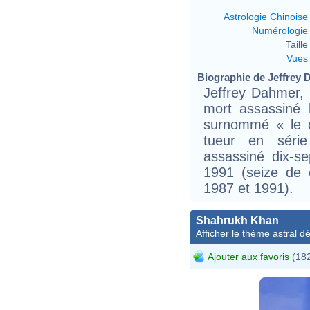
Astrologie Chinoise
Numérologie
Taille 
Vues
Biographie de Jeffrey D
Jeffrey Dahmer,
mort assassiné
surnommé « le c
tueur en séri
assassiné dix-s
1991 (seize de 
1987 et 1991).
Shahrukh Khan
Afficher le thème astral dét
Ajouter aux favoris
(182