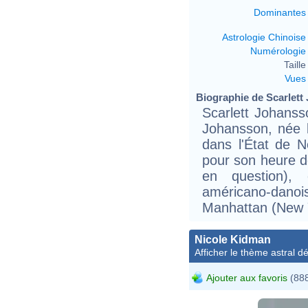
Dominantes
Astrologie Chinoise
Numérologie
Taille 
Vues
Biographie de Scarlett 
Scarlett Johanss
Johansson, née 
dans l'État de N
pour son heure de
en question),
américano-dano
Manhattan (New 
Nicole Kidman
Afficher le thème astral dét
Ajouter aux favoris
(888