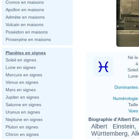
Cronos en maisons
Apollon en maisons
Admète en maisons
F
Vulcain en maisons
Poséidon en maisons
Proserpine en maisons
Planètes en signes
Né le 
Soleil en signes
à 
Lune en signes
Soleil 
Mercure en signes
Lune 
Vénus en signes
Dominantes
Mars en signes
Jupiter en signes
Numérologie
Taille 
Saturne en signes
Vues
Uranus en signes
Biographie d'Albert Eins
Neptune en signes
Albert Einste
Pluton en signes
Württemberg, Al
Chiron en signes