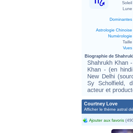
Soleil 
Lune 
Dominantes
Astrologie Chinoise
Numérologie
Taille 
Vues
Biographie de Shahrukh
Shahrukh Khan -
Khan - (en hindi
New Delhi (sour
Sy Scholfield, 
acteur et product
Courtney Love
Afficher le thème astral dét
Ajouter aux favoris
(490