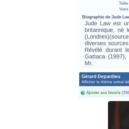
Taille 
Vues
Biographie de Jude Law
Jude Law est un 
britannique, né
(Londres)(sourc
diverses sources 
Révélé durant 
Gattaca (1997),
Mr.
Gérard Depardieu
Afficher le thème astral dét
Ajouter aux favoris
(396