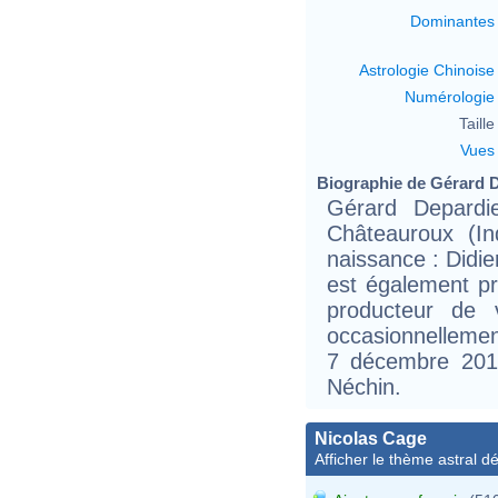
Dominantes
Astrologie Chinoise
Numérologie
Taille 
Vues
Biographie de Gérard D
Gérard Depard
Châteauroux (I
naissance : Didier
est également pr
producteur de 
occasionnellement
7 décembre 2012,
Néchin.
Nicolas Cage
Afficher le thème astral dét