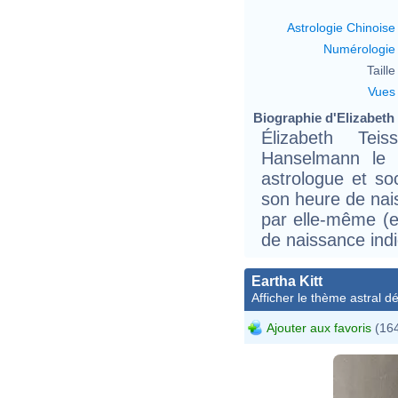
Astrologie Chinoise
Numérologie
Taille 
Vues
Biographie d'Elizabeth T
Élizabeth Tei
Hanselmann le 
astrologue et so
son heure de nais
par elle-même (e
de naissance ind
Eartha Kitt
Afficher le thème astral dét
Ajouter aux favoris
(164