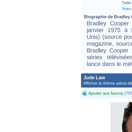
Taille 
Vues
Biographie de Bradley 
Bradley Cooper 
janvier 1975 à P
Unis) (source po
magazine, source
Bradley Cooper 
séries télévisé
lance dans le mét
Jude Law
Afficher le thème astral dét
Ajouter aux favoris
(793