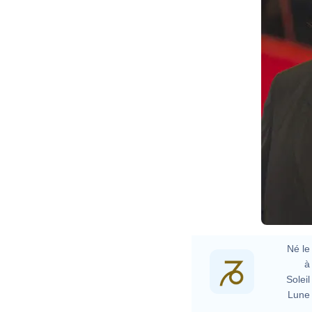
Né le 
à 
Soleil 
Lune 