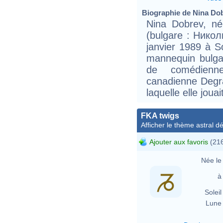
Biographie de Nina Dobr
Nina Dobrev, né
(bulgare : Нико
janvier 1989 à So
mannequin bulgar
de comédienn
canadienne Degra
laquelle elle jou
FKA twigs
Afficher le thème astral dét
Ajouter aux favoris
(216
Née le 
à 
Soleil 
Lune 