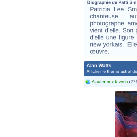
Biographie de Patti Smit
Patricia Lee S
chanteuse, au
photographe amé
vient d'elle. Son
d'elle une figur
new-yorkais. El
œuvre.
Alan Watts
Afficher le thème astral dét
Ajouter aux favoris
(271