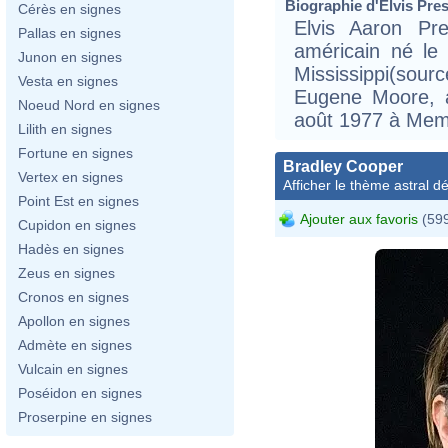
Biographie d'Elvis Presl
Cérès en signes
Elvis Aaron Pr
Pallas en signes
américain né le
Junon en signes
Mississippi(sou
Vesta en signes
Eugene Moore, a
Noeud Nord en signes
août 1977 à Mem
Lilith en signes
Fortune en signes
Bradley Cooper
Vertex en signes
Afficher le thème astral dét
Point Est en signes
Ajouter aux favoris
(599
Cupidon en signes
Hadès en signes
Zeus en signes
Cronos en signes
Apollon en signes
Admète en signes
Vulcain en signes
Poséidon en signes
Proserpine en signes