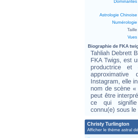
Dominantes
Astrologie Chinoise
Numérologie
Taille 
Vues
Biographie de FKA twigs
Tahliah Debrett B
FKA Twigs, est u
productrice et
approximative 
Instagram, elle i
nom de scène « 
peut être interp
ce qui signifi
connu(e) sous le
Christy Turlington
Afficher le thème astral dét