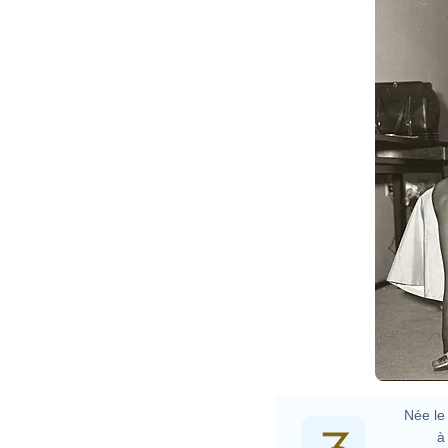
B
9970093
Née le 
à 