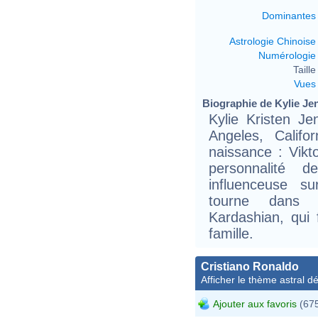
Dominantes
Astrologie Chinoise
Numérologie
Taille 
Vues
Biographie de Kylie Jen
Kylie Kristen J
Angeles, Calif
naissance : Vikt
personnalité d
influenceuse s
tourne dans l'
Kardashian, qui 
famille.
Cristiano Ronaldo
Afficher le thème astral dét
Ajouter aux favoris
(675