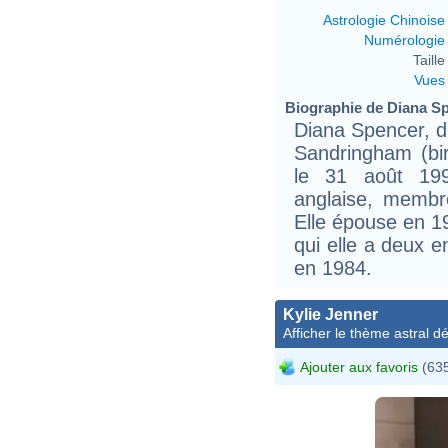
Astrologie Chinoise
Numérologie
Taille 
Vues
Biographie de Diana Spe
Diana Spencer, di
Sandringham (bi
le 31 août 199
anglaise, membre
Elle épouse en 1
qui elle a deux e
en 1984.
Kylie Jenner
Afficher le thème astral dét
Ajouter aux favoris
(635