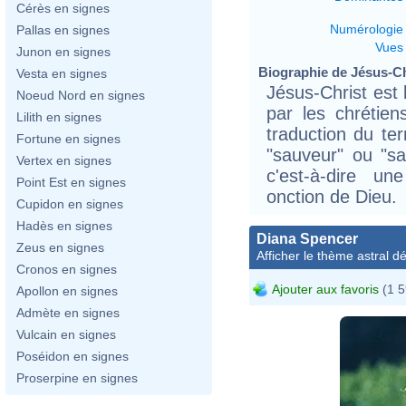
Cérès en signes
Numérologie
Pallas en signes
Vues
Junon en signes
Biographie de Jésus-Chr
Vesta en signes
Jésus-Christ est
Noeud Nord en signes
par les chrétien
Lilith en signes
traduction du te
Fortune en signes
"sauveur" ou "sal
Vertex en signes
c'est-à-dire u
Point Est en signes
onction de Dieu.
Cupidon en signes
Hadès en signes
Diana Spencer
Zeus en signes
Afficher le thème astral dét
Cronos en signes
Ajouter aux favoris
(1 5
Apollon en signes
Admète en signes
Vulcain en signes
Poséidon en signes
Proserpine en signes