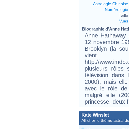
Astrologie Chinoise
Numérologie
Taille 
Vues
Biographie d'Anne Hath
Anne Hathaway e
12 novembre 198
Brooklyn (la so
vien
http://www.imdb
plusieurs rôles
télévision dans
2000), mais elle
avec le rôle de
malgré elle (2
princesse, deux f
Kate Winslet
Afficher le thème astral dét