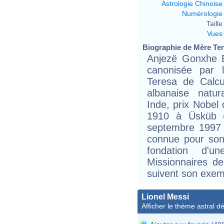
Astrologie Chinoise
Numérologie
Taille 
Vues
Biographie de Mère Tere
Anjezë Gonxhe B
canonisée par l
Teresa de Calcut
albanaise natur
Inde, prix Nobel
1910 à Üsküb (
septembre 1997 à
connue pour son 
fondation d'un
Missionnaires de
suivent son exem
Lionel Messi
Afficher le thème astral dét