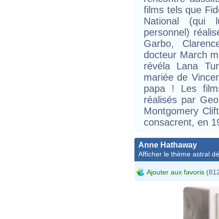
films tels que F
National (qui 
personnel) réalis
Garbo, Clarenc
docteur March m
révéla Lana Tu
mariée de Vincent
papa ! Les film
réalisés par Ge
Montgomery Clif
consacrent, en 
Anne Hathaway
Afficher le thème astral dét
Ajouter aux favoris
(812