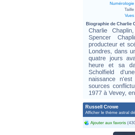
Numérologie
Taille 
Vues
Biographie de Charlie C
Charlie Chapli
Spencer Chapli
producteur et sc
Londres, dans un
quatre jours av
heure et sa d
Scholfield d'u
naissance n'est 
sources conflict
1977 à Vevey, en
Russell Crowe
Afficher le thème astral dét
Ajouter aux favoris
(430