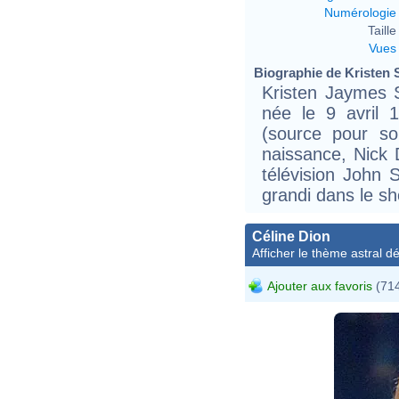
Numérologie
Taille 
Vues
Biographie de Kristen S
Kristen Jaymes S
née le 9 avril 
(source pour s
naissance, Nick 
télévision John 
grandi dans le s
Céline Dion
Afficher le thème astral dét
Ajouter aux favoris
(714