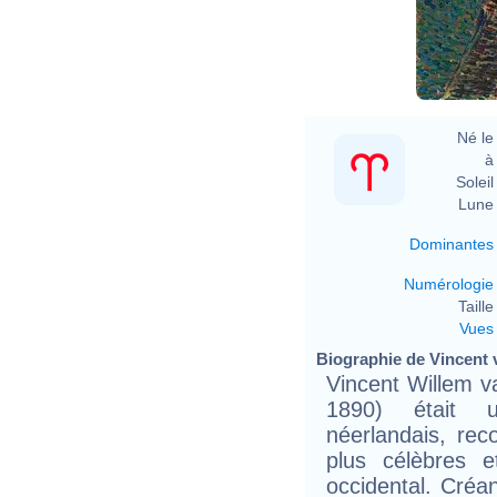
V
Né le 
à 
Soleil 
Lune 
Dominantes
Numérologie
Taille 
Vues
Biographie de Vincent 
Vincent Willem v
1890) était un
néerlandais, re
plus célèbres et
occidental. Créa