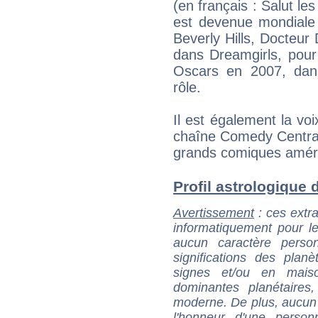
(en français : Salut le
est devenue mondiale 
Beverly Hills, Docteur 
dans Dreamgirls, pour 
Oscars en 2007, dans
rôle.
Il est également la vo
chaîne Comedy Central
grands comiques améri
Profil astrologique d
Avertissement
: ces extra
informatiquement pour le
aucun caractère perso
significations des pla
signes et/ou en maiso
dominantes planétaires,
moderne. De plus, aucun a
l'honneur d'une personn