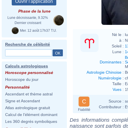
Phase de la lune
Lune décroissante, 9.32%
Dernier croissant
Mer. 12 août 17h37 T.U.
Né le :
l
à :
N
Recherche de célébrité
Soleil :
1
Lune :
1
B
Dominantes
:
S
Calculs astrologiques
M
Astrologie Chinoise
:
B
Horoscope personnalisé
Numérologie
:
c
Horoscope du jour
Taille :
E
Personnalité
Vues
:
1
Ascendant et thème astral
C
Signe et Ascendant
Source :
s
Contributeur :
E
Atlas astrologique gratuit
Fiabilité
Calcul de l'élément dominant
Des informations complé
Les 360 degrés symboliques
naissance sont parfois di