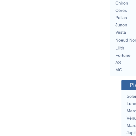
Chiron
Cérès
Pallas
Junon
Vesta
Noeud No
Lilith
Fortune
AS
MC
Pl
Solei
Lun
Merc
Vén
Mar
Jupit