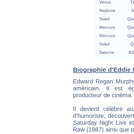
Vénus
T
Neptune
S
Soleil
Qu
Mercure
Qu
Mercure
Qu
Soleil
Qu
Saturne
BiQ
Biographie d'Eddie 
Edward Regan Murphy,
américain. Il est é
producteur de cinéma.
Il devient célèbre a
d'humoriste, découvert
Saturday Night Live et
Raw (1987) ainsi que 