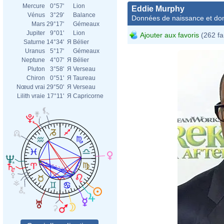
Mercure
0°57'
Lion
Eddie Murphy
Vénus
3°29'
Balance
Données de naissance et dom
Mars
29°17'
Gémeaux
Jupiter
9°01'
Lion
Ajouter aux favoris
(262 fa
Saturne
14°34'
Я
Bélier
Uranus
5°17'
Gémeaux
Neptune
4°07'
Я
Bélier
Pluton
3°58'
Я
Verseau
Chiron
0°51'
Я
Taureau
Nœud vrai
29°50'
Я
Verseau
Lilith vraie
17°11'
Я
Capricorne