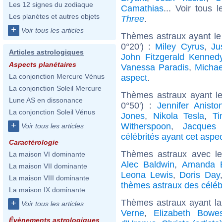
Les 12 signes du zodiaque
Camathias
... Voir tous 
Les planètes et autres objets
Three
.
+
Voir tous les articles
Thèmes astraux ayant le
0°20') :
Miley Cyrus
,
Ju
Articles astrologiques
John Fitzgerald Kenned
Aspects planétaires
Vanessa Paradis
,
Michae
La conjonction Mercure Vénus
aspect
.
La conjonction Soleil Mercure
Thèmes astraux ayant le
Lune AS en dissonance
0°50') :
Jennifer Anisto
La conjonction Soleil Vénus
Jones
,
Nikola Tesla
,
Ti
+
Witherspoon
,
Jacques 
Voir tous les articles
célébrités ayant cet aspe
Caractérologie
Thèmes astraux avec l
La maison VI dominante
Alec Baldwin
,
Amanda 
La maison VII dominante
Leona Lewis
,
Doris Day
La maison VIII dominante
thèmes astraux des célébr
La maison IX dominante
Thèmes astraux ayant l
+
Voir tous les articles
Verne
,
Elizabeth Bowe
Évènements astrologiques