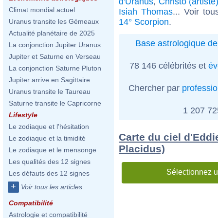
d'Uranus
,
Christo (artiste
Climat mondial actuel
Isiah Thomas
... Voir to
14° Scorpion
.
Uranus transite les Gémeaux
Actualité planétaire de 2025
Base astrologique de
La conjonction Jupiter Uranus
Jupiter et Saturne en Verseau
78 146 célébrités et
év
La conjonction Saturne Pluton
Jupiter arrive en Sagittaire
Chercher par
professi
Uranus transite le Taureau
Saturne transite le Capricorne
1 207 7
Lifestyle
Le zodiaque et l'hésitation
Carte du ciel d'Edd
Le zodiaque et la timidité
Placidus)
Le zodiaque et le mensonge
Les qualités des 12 signes
Sélectionnez u
Les défauts des 12 signes
+
Voir tous les articles
Compatibilité
Astrologie et compatibilité