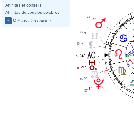
Affinités et conseils
Affinités de couples célèbres
36'
14°
+
Voir tous les articles
11
03'
3°
35'
12
7°
16°
57'
1
21°
56'
5°
40'
2
5°
59'
3