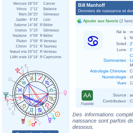
Mercure
28°53'
Cancer
Bill Manhoff
Vénus
2°11'
Balance
Données de naissance et dom
Mars
28°25'
Gémeaux
Jupiter
8°43'
Lion
Ajouter aux favoris
(2 fans
Saturne
14°36'
Я
Bélier
Uranus
5°15'
Gémeaux
Né le :
m
Neptune
4°09'
Я
Bélier
à :
N
Pluton
3°59'
Я
Verseau
Soleil :
2
Chiron
0°51'
Я
Taureau
Lune :
1
Nœud vrai
29°52'
Я
Verseau
C
Lilith vraie
19°18'
Я
Capricorne
Dominantes
:
L
M
Astrologie Chinoise
:
C
Numérologie
:
c
Vues
:
1
AA
Source :
a
Contributeur :
C
Fiabilité
Des informations complé
naissance sont parfois di
dessous.