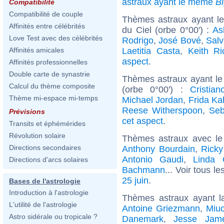
astraux ayant le même
B
Compatibilité
Compatibilité de couple
Thèmes astraux ayant le
Affinités entre célébrités
du Ciel (orbe 0°00') :
As
Love Test avec des célébrités
Rodrigo
,
José Bové
,
Salv
Laetitia Casta
,
Keith Ri
Affinités amicales
aspect
.
Affinités professionnelles
Double carte de synastrie
Thèmes astraux ayant le
Calcul du thème composite
(orbe 0°00') :
Cristia
Thème mi-espace mi-temps
Michael Jordan
,
Frida Ka
Reese Witherspoon
,
Seb
Prévisions
cet aspect
.
Transits et éphémérides
Révolution solaire
Thèmes astraux avec le
Directions secondaires
Anthony Bourdain
,
Ricky
Antonio Gaudi
,
Linda C
Directions d'arcs solaires
Bachmann
... Voir tous le
25 juin
.
Bases de l'astrologie
Introduction à l'astrologie
Thèmes astraux ayant 
L'utilité de l'astrologie
Antoine Griezmann
,
Miu
Astro sidérale ou tropicale ?
Danemark
,
Jesse Jame