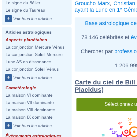
Groucho Marx
,
Christian
Le signe du Bélier
ayant la Lune en 1° Gém
Le signe du Taureau
+
Voir tous les articles
Base astrologique de
Articles astrologiques
78 146 célébrités et
év
Aspects planétaires
La conjonction Mercure Vénus
Chercher par
professi
La conjonction Soleil Mercure
Lune AS en dissonance
1 206 9
La conjonction Soleil Vénus
+
Voir tous les articles
Carte du ciel de Bil
Caractérologie
Placidus)
La maison VI dominante
La maison VII dominante
Sélectionnez u
La maison VIII dominante
La maison IX dominante
59'
2°
04'
+
Voir tous les articles
6°
40'
18°
Évènements astrologiques
38'