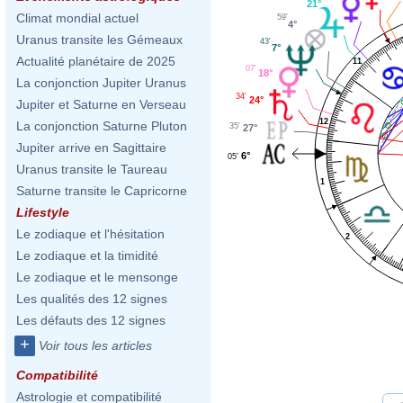
21°
Climat mondial actuel
59'
4°
Uranus transite les Gémeaux
43'
7°
Actualité planétaire de 2025
11
07'
18°
La conjonction Jupiter Uranus
34'
24°
Jupiter et Saturne en Verseau
12
La conjonction Saturne Pluton
35'
27°
Jupiter arrive en Sagittaire
6°
05'
Uranus transite le Taureau
1
Saturne transite le Capricorne
Lifestyle
Le zodiaque et l'hésitation
2
Le zodiaque et la timidité
Le zodiaque et le mensonge
Les qualités des 12 signes
Les défauts des 12 signes
+
Voir tous les articles
Compatibilité
Astrologie et compatibilité