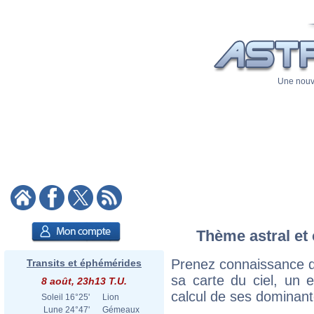
Une nouve
Thème astral et 
Prenez connaissance d
Transits et éphémérides
sa carte du ciel, un ex
8 août, 23h13 T.U.
calcul de ses dominant
Soleil
16°25'
Lion
Lune
24°47'
Gémeaux