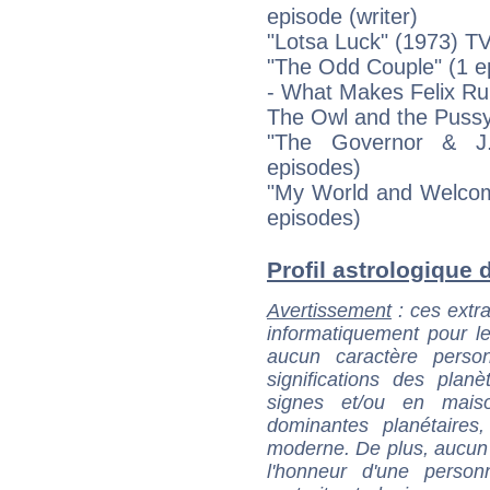
episode (writer)
"Lotsa Luck" (1973) T
"The Odd Couple" (1 e
- What Makes Felix Run
The Owl and the Pussy
"The Governor & J.
episodes)
"My World and Welcome
episodes)
Profil astrologique d
Avertissement
: ces extra
informatiquement pour le
aucun caractère perso
significations des pla
signes et/ou en maiso
dominantes planétaires,
moderne. De plus, aucun a
l'honneur d'une personn