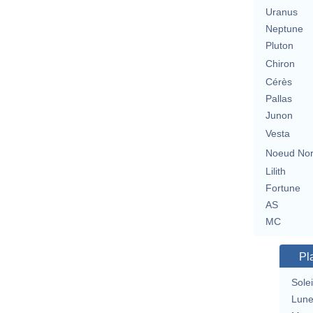
Uranus
Neptune
Pluton
Chiron
Cérès
Pallas
Junon
Vesta
Noeud No
Lilith
Fortune
AS
MC
Pl
Solei
Lun