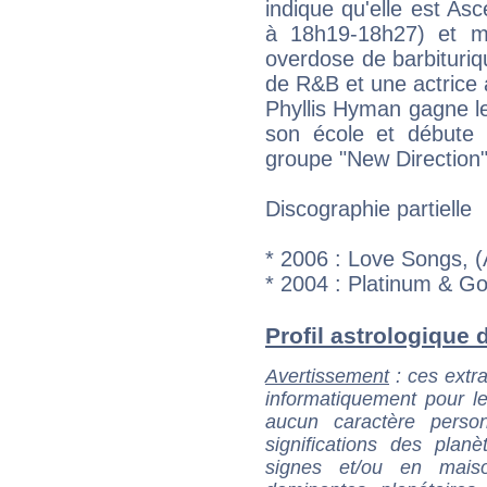
indique qu'elle est As
à 18h19-18h27) et mo
overdose de barbituriq
de R&B et une actrice 
Phyllis Hyman gagne l
son école et débute 
groupe "New Direction
Discographie partielle
* 2006 : Love Songs, (
* 2004 : Platinum & Gol
Profil astrologique d
Avertissement
: ces extra
informatiquement pour le
aucun caractère perso
significations des pla
signes et/ou en maiso