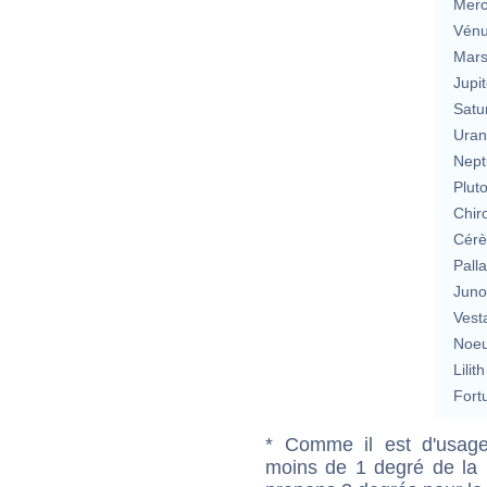
Merc
Vén
Mar
Jupit
Satu
Uran
Nept
Plut
Chir
Cérè
Pall
Jun
Vest
Noeu
Lilith
Fort
* Comme il est d'usage
moins de 1 degré de la m