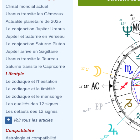
Climat mondial actuel
Uranus transite les Gémeaux
47'
4°
26'
Actualité planétaire de 2025
12°
La conjonction Jupiter Uranus
Jupiter et Saturne en Verseau
La conjonction Saturne Pluton
10
Jupiter arrive en Sagittaire
Uranus transite le Taureau
11
Saturne transite le Capricorne
30'
1°
Lifestyle
12
Le zodiaque et l'hésitation
15°
14'
Le zodiaque et la timidité
Le zodiaque et le mensonge
1
Les qualités des 12 signes
4°
Les défauts des 12 signes
02'
+
Voir tous les articles
2
Compatibilité
28°
Astrologie et compatibilité
57'