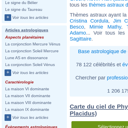
Le signe du Bélier
tous les
thèmes astraux de
Le signe du Taureau
Thèmes astraux ayant la 
+
Voir tous les articles
Cristina Cordula
,
Jim C
Besco
,
Mimie Mathy
,
Articles astrologiques
Adamo
... Voir tous les
Aspects planétaires
Sagittaire
.
La conjonction Mercure Vénus
Base astrologique de 
La conjonction Soleil Mercure
Lune AS en dissonance
78 122 célébrités et
év
La conjonction Soleil Vénus
+
Voir tous les articles
Chercher par
professi
Caractérologie
La maison VI dominante
1 206 1
La maison VII dominante
La maison VIII dominante
Carte du ciel de Ph
La maison IX dominante
Placidus)
+
Voir tous les articles
Sélectionnez u
Évènements astrologiques