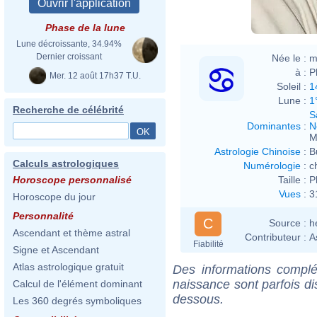
Phase de la lune
Lune décroissante, 34.94%
Dernier croissant
Née le :
m
à :
P
Mer. 12 août 17h37 T.U.
Soleil :
1
Lune :
1
Recherche de célébrité
S
Dominantes
:
N
M
Astrologie Chinoise
:
B
Calculs astrologiques
Numérologie
:
c
Taille :
P
Horoscope personnalisé
Vues
:
3
Horoscope du jour
Personnalité
C
Source :
h
Ascendant et thème astral
Contributeur :
A
Fiabilité
Signe et Ascendant
Atlas astrologique gratuit
Des informations complé
naissance sont parfois di
Calcul de l'élément dominant
dessous.
Les 360 degrés symboliques