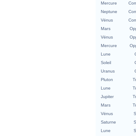
Mercure
Con
Neptune
Con
Vénus
Con
Mars
Opp
Vénus
Opp
Mercure
Opp
Lune
Soleil
Uranus
Pluton
T
Lune
T
Jupiter
T
Mars
T
Vénus
S
Saturne
S
Lune
S