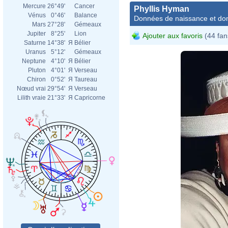
Mercure
26°49'
Cancer
Phyllis Hyman
Vénus
0°46'
Balance
Données de naissance et dom
Mars
27°28'
Gémeaux
Jupiter
8°25'
Lion
Ajouter aux favoris
(44 fan
Saturne
14°38'
Я
Bélier
Uranus
5°12'
Gémeaux
Neptune
4°10'
Я
Bélier
Pluton
4°01'
Я
Verseau
Chiron
0°52'
Я
Taureau
Nœud vrai
29°54'
Я
Verseau
Lilith vraie
21°33'
Я
Capricorne