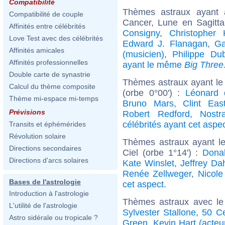
Compatibilité
Thèmes astraux ayant
Compatibilité de couple
Cancer, Lune en Sagitta
Affinités entre célébrités
Consigny
,
Christopher
Love Test avec des célébrités
Edward J. Flanagan
,
Ga
Affinités amicales
(musicien)
,
Philippe Du
Affinités professionnelles
ayant le même
Big Three
Double carte de synastrie
Thèmes astraux ayant le
Calcul du thème composite
(orbe 0°00') :
Léonard 
Thème mi-espace mi-temps
Bruno Mars
,
Clint Eas
Prévisions
Robert Redford
,
Nostr
célébrités ayant cet aspe
Transits et éphémérides
Révolution solaire
Thèmes astraux ayant le
Directions secondaires
Ciel (orbe 1°14') :
Dona
Directions d'arcs solaires
Kate Winslet
,
Jeffrey Da
Renée Zellweger
,
Nicole
Bases de l'astrologie
cet aspect
.
Introduction à l'astrologie
Thèmes astraux avec le
L'utilité de l'astrologie
Sylvester Stallone
,
50 C
Astro sidérale ou tropicale ?
Green
,
Kevin Hart (acteu