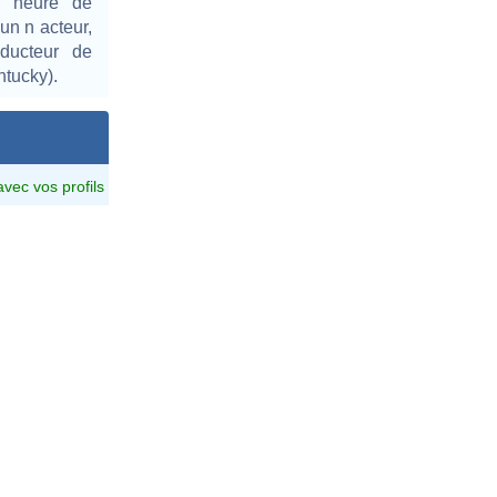
n heure de
 un n acteur,
roducteur de
ntucky).
avec vos profils