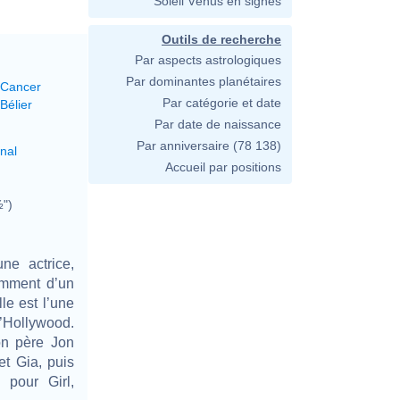
Soleil Vénus en signes
Outils de recherche
Par aspects astrologiques
Par dominantes planétaires
 Cancer
Par catégorie et date
Bélier
Par date de naissance
Par anniversaire
(78 138)
nal
Accueil par positions
½")
ne actrice,
tamment d’un
le est l’une
d’Hollywood.
on père Jon
et Gia, puis
 pour Girl,