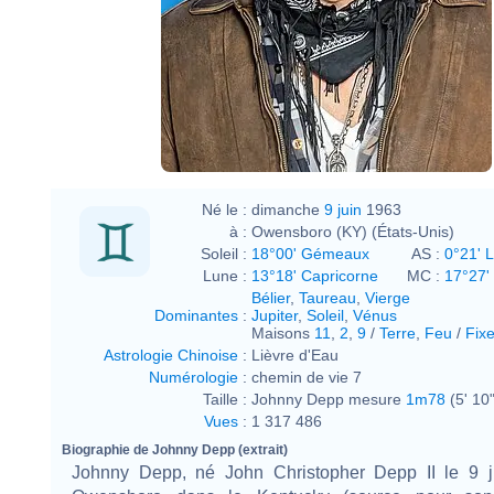
Né le :
dimanche
9 juin
1963
à :
Owensboro (KY) (États-Unis)
Soleil :
18°00' Gémeaux
AS :
0°21' L
Lune :
13°18' Capricorne
MC :
17°27' 
Bélier
,
Taureau
,
Vierge
Dominantes
:
Jupiter
,
Soleil
,
Vénus
Maisons
11
,
2
,
9
/
Terre
,
Feu
/
Fix
Astrologie Chinoise
:
Lièvre d'Eau
Numérologie
:
chemin de vie 7
Taille :
Johnny Depp mesure
1m78
(5' 10"
Vues
:
1 317 486
Biographie de Johnny Depp (extrait)
Johnny Depp, né John Christopher Depp II le 9 