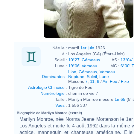
Née le :
mardi
1er juin
1926
à :
Los Angeles (CA) (États-Unis)
Soleil :
10°27' Gémeaux
AS :
13°04'
Lune :
19°06' Verseau
MC :
6°00' 
Lion
,
Gémeaux
,
Verseau
Dominantes
:
Neptune
,
Soleil
,
Lune
Maisons
7
,
11
,
8
/
Air
,
Feu
/
Fixe
Astrologie Chinoise
:
Tigre de Feu
Numérologie
:
chemin de vie 7
Taille :
Marilyn Monroe mesure
1m65
(5' 
Vues
:
1 556 337
Biographie de Marilyn Monroe (extrait)
Marilyn Monroe, née Norma Jeane Mortenson le 1er 
Los Angeles et morte le 4 août 1962 dans la même vi
actrice, mannequin et chanteuse américaine. Elle