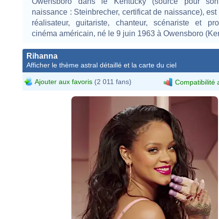
Owensboro dans le Kentucky (source pour so
naissance : Steinbrecher, certificat de naissance), est
réalisateur, guitariste, chanteur, scénariste et p
cinéma américain, né le 9 juin 1963 à Owensboro (Ke
Rihanna
Afficher le thème astral détaillé et la carte du ciel
Ajouter aux favoris
(2 011 fans)
Compatibilité 