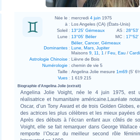
Née le :
mercredi
4 juin
1975
à :
Los Angeles (CA) (États-Unis)
Soleil :
13°25' Gémeaux
AS :
28°53'
Lune :
13°05' Bélier
MC :
17°52' 
Bélier
,
Cancer
,
Gémeaux
Dominantes
:
Lune
,
Mars
,
Jupiter
Maisons
9
,
11
,
1
/
Feu
,
Eau
/
Cardi
Astrologie Chinoise
:
Lièvre de Bois
Numérologie
:
chemin de vie 5
Taille :
Angelina Jolie mesure
1m69
(5' 6
Vues
:
1 619 215
Biographie d'Angelina Jolie (extrait)
Angelina Jolie Voight, née le 4 juin 1975, est u
réalisatrice et humanitaire américaine.Lauréate no
Oscar, d’un Tony Award et de trois Golden Globes, el
des actrices les plus célèbres et les mieux payées 
Après des débuts à l’écran enfant aux côtés de s
Voight, elle se fait remarquer dans George Wallace 
remporte l’Oscar du meilleur second rôle féminin