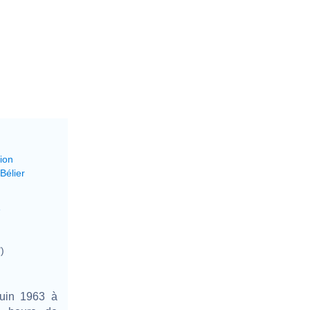
ion
Bélier
e
)
juin 1963 à