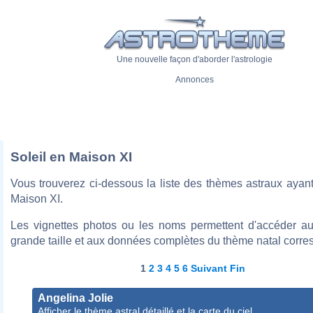
Une nouvelle façon d'aborder l'astrologie
Annonces
Soleil en Maison XI
Vous trouverez ci-dessous la liste des thèmes astraux ayan
Maison XI.
Les vignettes photos ou les noms permettent d'accéder a
grande taille et aux données complètes du thème natal corre
1
2
3
4
5
6
Suivant
Fin
Angelina Jolie
Afficher le thème astral détaillé et la carte du ciel