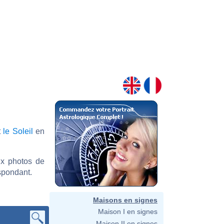
t
le Soleil
en
ux photos de
spondant.
Maisons en signes
Maison I en signes
Maison II en signes