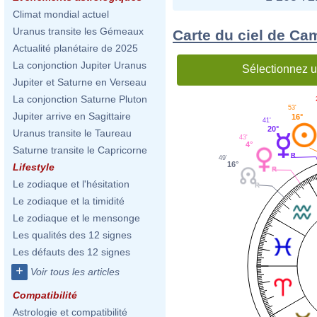
Climat mondial actuel
Uranus transite les Gémeaux
Carte du ciel de C
Actualité planétaire de 2025
La conjonction Jupiter Uranus
Sélectionnez u
Jupiter et Saturne en Verseau
La conjonction Saturne Pluton
53'
Jupiter arrive en Sagittaire
16°
41'
20°
Uranus transite le Taureau
43'
4°
Saturne transite le Capricorne
49'
16°
Lifestyle
Le zodiaque et l'hésitation
Le zodiaque et la timidité
Le zodiaque et le mensonge
Les qualités des 12 signes
Les défauts des 12 signes
+
Voir tous les articles
Compatibilité
Astrologie et compatibilité