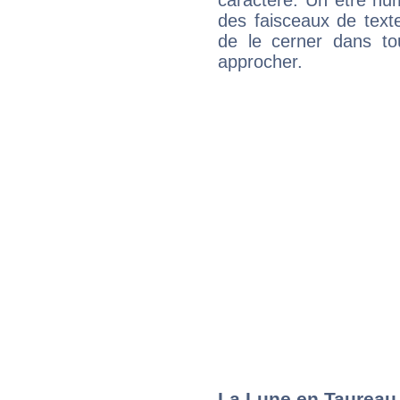
caractère. Un être hu
des faisceaux de texte
de le cerner dans to
approcher.
La Lune en Taureau :