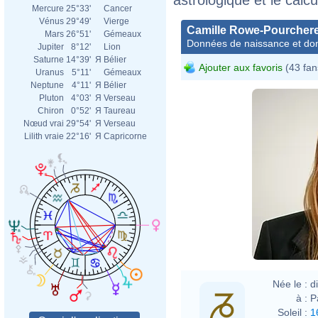
Mercure
25°33'
Cancer
Vénus
29°49'
Vierge
Camille Rowe-Pourcher
Mars
26°51'
Gémeaux
Données de naissance et dom
Jupiter
8°12'
Lion
Saturne
14°39'
Я
Bélier
Ajouter aux favoris
(43 fan
Uranus
5°11'
Gémeaux
Neptune
4°11'
Я
Bélier
Pluton
4°03'
Я
Verseau
Chiron
0°52'
Я
Taureau
Nœud vrai
29°54'
Я
Verseau
Lilith vraie
22°16'
Я
Capricorne
Née le :
d
à :
P
Soleil :
1