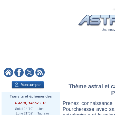
Une nouve
Thème astral et c
P
Transits et éphémérides
Prenez connaissance 
6 août, 14h57 T.U.
Pourcheresse avec sa c
Soleil
14°10'
Lion
Lune
21°02'
Taureau
astrologique et le calc