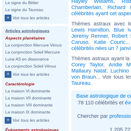
Hayley Williams
,
Rob
Le signe du Bélier
Chamberlain
,
Richard 
Le signe du Taureau
célébrités ayant cet aspe
+
Voir tous les articles
Thèmes astraux avec l
Lewis Hamilton
,
Blue I
Articles astrologiques
Jeremy Renner
,
Robert
Aspects planétaires
Caruso
,
Katie Couric
..
La conjonction Mercure Vénus
célébrités nées un 7 janvi
La conjonction Soleil Mercure
Thèmes astraux ayant la
Lune AS en dissonance
Corey Taylor
,
Andie M
La conjonction Soleil Vénus
Mallaury Nataf
,
Luchino 
+
Voir tous les articles
von Braun
... Voir tous l
Taureau
.
Caractérologie
La maison VI dominante
Base astrologique de cé
La maison VII dominante
78 110 célébrités et
év
La maison VIII dominante
La maison IX dominante
Chercher par
professi
+
Voir tous les articles
1 205 7
Évènements astrologiques