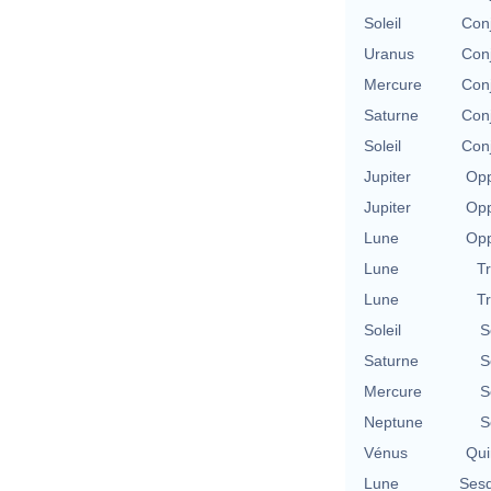
Soleil
Con
Uranus
Con
Mercure
Con
Saturne
Con
Soleil
Con
Jupiter
Opp
Jupiter
Opp
Lune
Opp
Lune
T
Lune
T
Soleil
S
Saturne
S
Mercure
S
Neptune
S
Vénus
Qui
Lune
Sesq