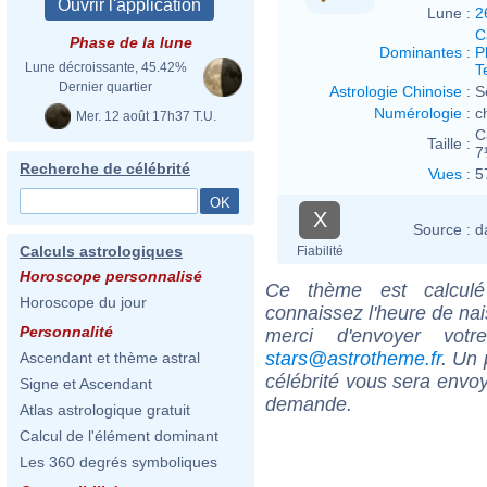
Lune :
2
C
Phase de la lune
Dominantes
:
P
Lune décroissante, 45.42%
T
Dernier quartier
Astrologie Chinoise
:
S
Numérologie
:
c
Mer. 12 août 17h37 T.U.
C
Taille :
7
Recherche de célébrité
Vues
:
5
X
Source :
d
Calculs astrologiques
Fiabilité
Horoscope personnalisé
Ce thème est calculé 
Horoscope du jour
connaissez l'heure de n
Personnalité
merci d'envoyer vot
stars@astrotheme.fr
. Un 
Ascendant et thème astral
célébrité vous sera envoy
Signe et Ascendant
demande.
Atlas astrologique gratuit
Calcul de l'élément dominant
Les 360 degrés symboliques