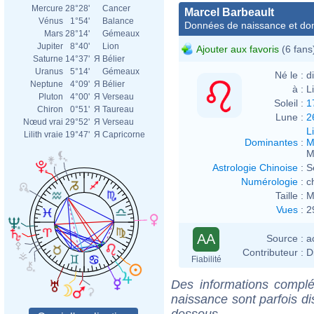
Mercure
28°28'
Cancer
Marcel Barbeault
Vénus
1°54'
Balance
Données de naissance et dom
Mars
28°14'
Gémeaux
Jupiter
8°40'
Lion
Ajouter aux favoris
(6 fans
Saturne
14°37'
Я
Bélier
Uranus
5°14'
Gémeaux
Né le :
d
Neptune
4°09'
Я
Bélier
à :
L
Pluton
4°00'
Я
Verseau
Soleil :
1
Chiron
0°51'
Я
Taureau
Lune :
2
Nœud vrai
29°52'
Я
Verseau
L
Lilith vraie
19°47'
Я
Capricorne
Dominantes
:
M
M
Astrologie Chinoise
:
S
Numérologie
:
c
Taille :
M
Vues
:
2
AA
Source :
a
Contributeur :
D
Fiabilité
Des informations complé
naissance sont parfois di
dessous.