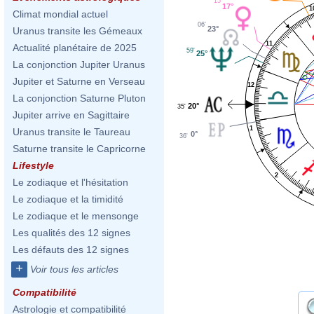
15'
17°
1
Climat mondial actuel
06'
23°
Uranus transite les Gémeaux
11
Actualité planétaire de 2025
59'
25°
La conjonction Jupiter Uranus
Jupiter et Saturne en Verseau
12
La conjonction Saturne Pluton
20°
35'
Jupiter arrive en Sagittaire
1
Uranus transite le Taureau
0°
36'
Saturne transite le Capricorne
Lifestyle
2
Le zodiaque et l'hésitation
Le zodiaque et la timidité
Le zodiaque et le mensonge
Les qualités des 12 signes
Les défauts des 12 signes
+
Voir tous les articles
Compatibilité
Astrologie et compatibilité