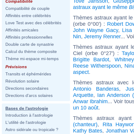
Tove Jansson
,
Giusepp
Compatibilité
astraux ayant le même
B
Compatibilité de couple
Affinités entre célébrités
Thèmes astraux ayant le
Love Test avec des célébrités
(orbe 0°00') :
Robert Dow
John Wayne Gacy
,
Lisa
Affinités amicales
Nin
,
Jeremy Renner
... Vo
Affinités professionnelles
Double carte de synastrie
Thèmes astraux ayant l
Calcul du thème composite
Ciel (orbe 0°27') :
Taylo
Thème mi-espace mi-temps
Brigitte Bardot
,
Whitne
Reese Witherspoon
,
Nin
Prévisions
aspect
.
Transits et éphémérides
Révolution solaire
Thèmes astraux avec 
Antonio Banderas
,
Jus
Directions secondaires
Arquette
,
Ian Anderson (
Directions d'arcs solaires
Anwar Ibrahim
... Voir tou
un 10 août
.
Bases de l'astrologie
Introduction à l'astrologie
Thèmes astraux ayan
L'utilité de l'astrologie
(chanteur)
,
Rita Haywor
Astro sidérale ou tropicale ?
Kathy Bates
,
Jonathan V