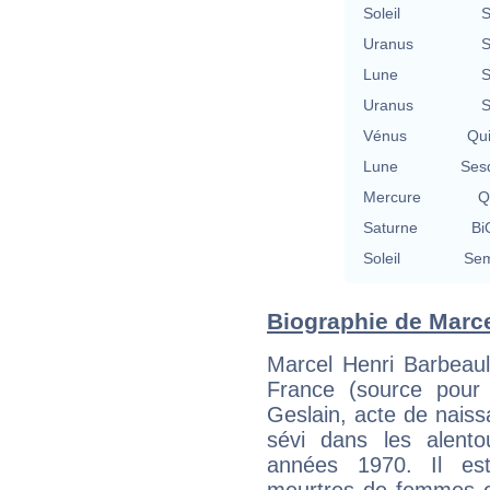
Soleil
S
Uranus
S
Lune
S
Uranus
S
Vénus
Qu
Lune
Ses
Mercure
Q
Saturne
Bi
Soleil
Sem
Biographie de Marcel
Marcel Henri Barbeaul
France (source pour
Geslain, acte de naissa
sévi dans les alent
années 1970. Il est
meurtres de femmes e