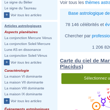
Voir tous les
thèmes astr
Le signe du Bélier
Le signe du Taureau
Base astrologique de
+
Voir tous les articles
78 146 célébrités et
év
Articles astrologiques
Aspects planétaires
Chercher par
professi
La conjonction Mercure Vénus
La conjonction Soleil Mercure
1 206 8
Lune AS en dissonance
La conjonction Soleil Vénus
Carte du ciel de Mar
+
Voir tous les articles
Placidus)
Caractérologie
La maison VI dominante
Sélectionnez u
La maison VII dominante
La maison VIII dominante
19'
4°
12'
La maison IX dominante
8°
23'
+
17°
Voir tous les articles
Évènements astrologiques