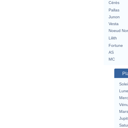
Cérès
Pallas
Junon
Vesta
Noeud No
Lilith
Fortune
AS
MC
Pl
Solei
Lun
Merc
Vén
Mar
Jupit
Satu