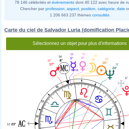
78 146 célébrités et
évènements
dont 40 122 avec heure de n
Chercher par
profession
,
aspect
,
position
,
catégorie
,
date
o
1 206 663 237 thèmes
consultés
Carte du ciel de Salvador Luria (domification Plac
Sélectionnez un objet pour plus d'informations
59'
28'
20'
54'
0°
5°
0°
22'
8°
07'
20°
17°
31'
24°
5°
9
10
8
11
7
12
23°
13'