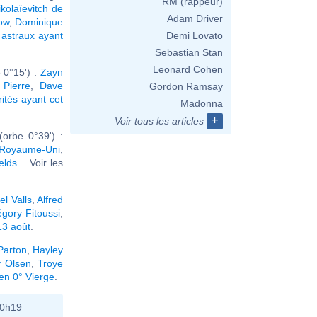
RM (rappeur)
ikolaïevitch de
Adam Driver
ow
,
Dominique
astraux ayant
Demi Lovato
Sebastian Stan
Leonard Cohen
 0°15') :
Zayn
 Pierre
,
Dave
Gordon Ramsay
rités ayant cet
Madonna
+
Voir tous les articles
orbe 0°39') :
 Royaume-Uni
,
elds
... Voir les
l Valls
,
Alfred
gory Fitoussi
,
13 août
.
Parton
,
Hayley
y Olsen
,
Troye
en 0° Vierge
.
10h19