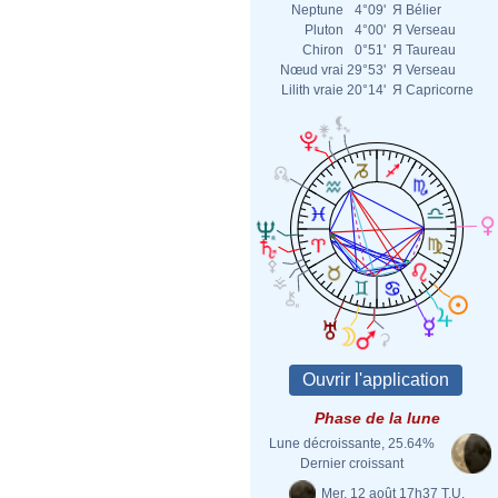
Neptune
4°09'
Я
Bélier
Pluton
4°00'
Я
Verseau
Chiron
0°51'
Я
Taureau
Nœud vrai
29°53'
Я
Verseau
Lilith vraie
20°14'
Я
Capricorne
Phase de la lune
Lune décroissante, 25.64%
Dernier croissant
Mer. 12 août 17h37 T.U.