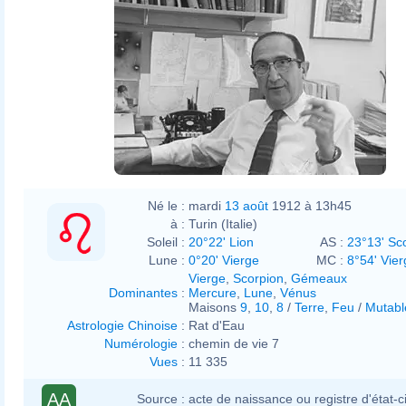
Né le :
mardi
13 août
1912 à 13h45
à :
Turin (Italie)
Soleil :
20°22' Lion
AS :
23°13' Sc
Lune :
0°20' Vierge
MC :
8°54' Vier
Vierge
,
Scorpion
,
Gémeaux
Dominantes
:
Mercure
,
Lune
,
Vénus
Maisons
9
,
10
,
8
/
Terre
,
Feu
/
Mutabl
Astrologie Chinoise
:
Rat d'Eau
Numérologie
:
chemin de vie 7
Vues
:
11 335
AA
Source :
acte de naissance ou registre d'état-ci