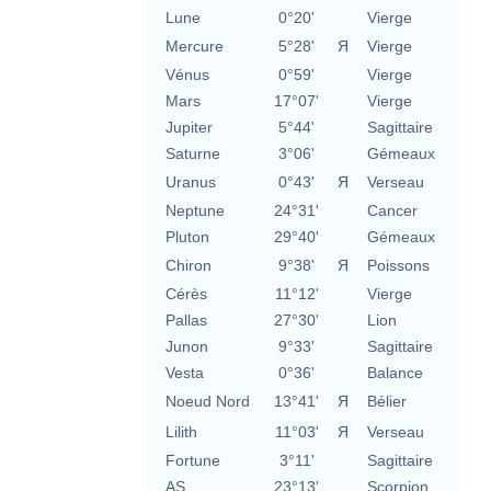
Lune
0°20'
Vierge
Mercure
5°28'
Я
Vierge
Vénus
0°59'
Vierge
Mars
17°07'
Vierge
Jupiter
5°44'
Sagittaire
Saturne
3°06'
Gémeaux
Uranus
0°43'
Я
Verseau
Neptune
24°31'
Cancer
Pluton
29°40'
Gémeaux
Chiron
9°38'
Я
Poissons
Cérès
11°12'
Vierge
Pallas
27°30'
Lion
Junon
9°33'
Sagittaire
Vesta
0°36'
Balance
Noeud Nord
13°41'
Я
Bélier
Lilith
11°03'
Я
Verseau
Fortune
3°11'
Sagittaire
AS
23°13'
Scorpion