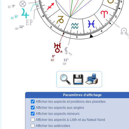
6
3°
1
11'
5°
5
44'
12°
2
00'
4
3
0°
11°
43'
03'
Paramètres d'affichage
Afficher les aspects et positions des planètes
Afficher les aspects aux angles
Afficher les aspects mineurs
Afficher les aspects à Lilith et au Nœud Nord
Afficher les astéroïdes