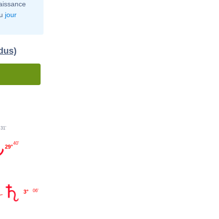
aissance
u
jour
idus)
31'
40'
29°
06'
3°