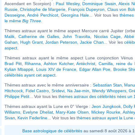
Ascendant en Scorpion) :
Paul Wesley
,
Dominique Swain
,
Alexis N
Russie
,
Christophe de Margerie
,
François Dupeyron
,
Claus von Bül
Desseigne
,
André Perchicot
,
Georgina Hale
... Voir tous les
thèmes 
le même
Big Three
.
Thèmes astraux ayant le même aspect Mercure carré Jupiter (orbe
Malik
,
Catherine de Galles
,
John Travolta
,
Nicolas Cage
,
Abbé
Gahan
,
Hugh Grant
,
Jordan Peterson
,
Jackie Chan
... Voir les
céléb
aspect
.
Thèmes astraux ayant le même aspect Lune conjonction Vénus (
Brad Pitt
,
Rihanna
,
Ashton Kutcher
,
Antéchrist
,
Camilla, reine du
Kylian Mbappé
,
Louis XIV de France
,
Edgar Allan Poe
,
Brooke Shi
célébrités ayant cet aspect
.
Thèmes astraux avec le même anniversaire :
Sebastian Stan
,
Manue
Hitchcock
,
Fidel Castro
,
Sridevi
,
Na Jae-min
,
Wendy Whoppers
,
Gré
Philippe Petit
... Voir tous les
thèmes astraux des célébrités nées un 
Thèmes astraux ayant la Lune en 0° Vierge :
Jeon Jungkook
,
Dolly 
Williams
,
Evelyne Dheliat
,
Mary-Kate Olsen
,
Mickey Rourke
,
Ashle
Sivan
,
Kevin Federline
... Voir tous les
thèmes astraux ayant la Lune 
Base astrologique de célébrités
au samedi 8 août 2026 à 