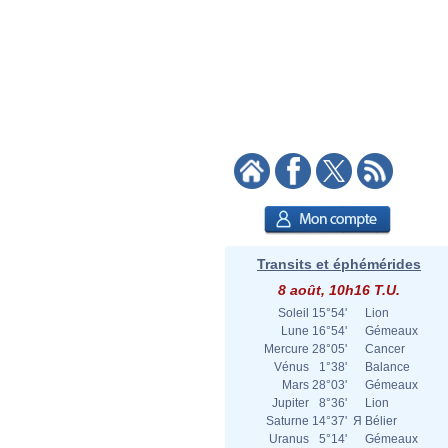
Transits et éphémérides
8 août, 10h16 T.U.
Soleil
15°54'
Lion
Lune
16°54'
Gémeaux
Mercure
28°05'
Cancer
Vénus
1°38'
Balance
Mars
28°03'
Gémeaux
Jupiter
8°36'
Lion
Saturne
14°37'
Я
Bélier
Uranus
5°14'
Gémeaux