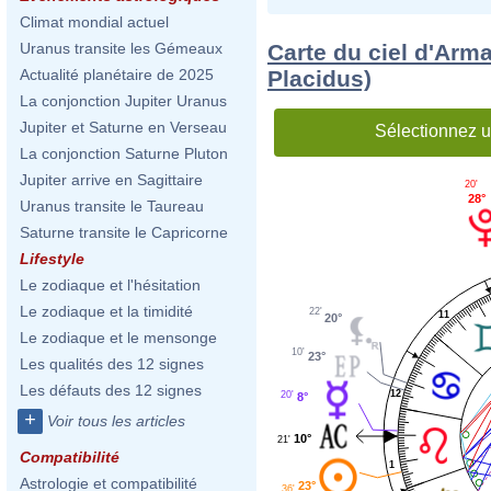
Climat mondial actuel
Carte du ciel d'Arm
Uranus transite les Gémeaux
Placidus)
Actualité planétaire de 2025
La conjonction Jupiter Uranus
Jupiter et Saturne en Verseau
Sélectionnez u
La conjonction Saturne Pluton
Jupiter arrive en Sagittaire
20'
28°
Uranus transite le Taureau
Saturne transite le Capricorne
Lifestyle
Le zodiaque et l'hésitation
Le zodiaque et la timidité
22'
11
20°
Le zodiaque et le mensonge
10'
23°
Les qualités des 12 signes
Les défauts des 12 signes
12
20'
8°
+
Voir tous les articles
10°
21'
Compatibilité
1
Astrologie et compatibilité
23°
36'