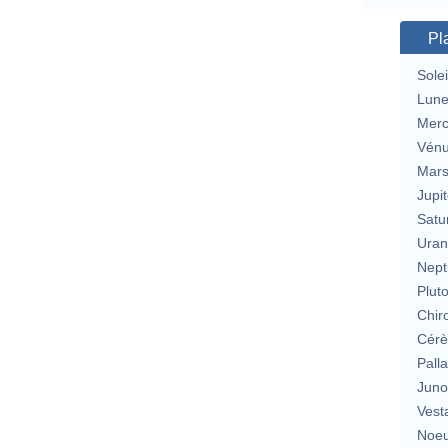
Pl
Solei
Lun
Merc
Vén
Mar
Jupit
Satu
Uran
Nept
Plut
Chir
Cérè
Pall
Jun
Vest
Noeu