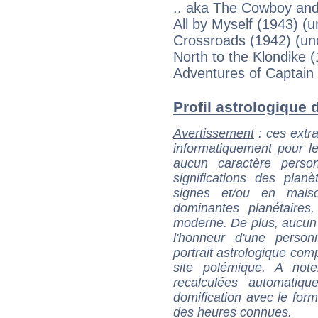
.. aka The Cowboy and 
All by Myself (1943) (u
Crossroads (1942) (unc
North to the Klondike (
Adventures of Captain 
Profil astrologique d
Avertissement
: ces extra
informatiquement pour le
aucun caractère perso
significations des pla
signes et/ou en maiso
dominantes planétaires,
moderne. De plus, aucun a
l'honneur d'une personn
portrait astrologique com
site polémique. A note
recalculées automatiq
domification avec le form
des heures connues.