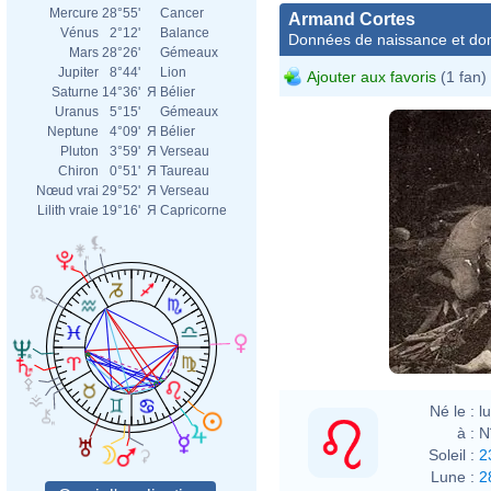
Mercure
28°55'
Cancer
Armand Cortes
Vénus
2°12'
Balance
Données de naissance et dom
Mars
28°26'
Gémeaux
Jupiter
8°44'
Lion
Ajouter aux favoris
(1 fan)
Saturne
14°36'
Я
Bélier
Uranus
5°15'
Gémeaux
Neptune
4°09'
Я
Bélier
Pluton
3°59'
Я
Verseau
Chiron
0°51'
Я
Taureau
Nœud vrai
29°52'
Я
Verseau
Lilith vraie
19°16'
Я
Capricorne
Né le :
l
à :
N
Soleil :
2
Lune :
2