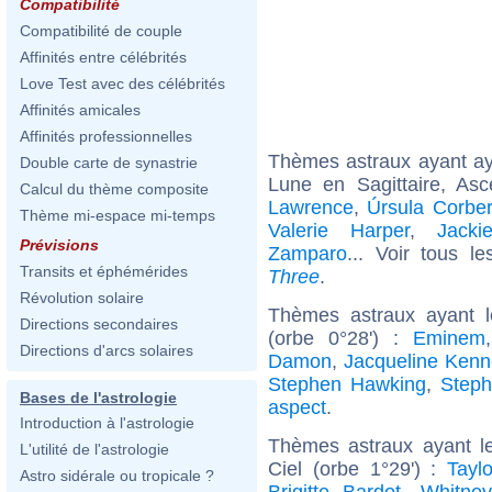
Compatibilité
Compatibilité de couple
Affinités entre célébrités
Love Test avec des célébrités
Affinités amicales
Affinités professionnelles
Thèmes astraux ayant a
Double carte de synastrie
Lune en Sagittaire, As
Calcul du thème composite
Lawrence
,
Úrsula Corbe
Thème mi-espace mi-temps
Valerie Harper
,
Jacki
Prévisions
Zamparo
... Voir tous l
Transits et éphémérides
Three
.
Révolution solaire
Thèmes astraux ayant 
Directions secondaires
(orbe 0°28') :
Eminem
Directions d'arcs solaires
Damon
,
Jacqueline Kenn
Stephen Hawking
,
Steph
Bases de l'astrologie
aspect
.
Introduction à l'astrologie
Thèmes astraux ayant l
L'utilité de l'astrologie
Ciel (orbe 1°29') :
Taylo
Astro sidérale ou tropicale ?
Brigitte Bardot
,
Whitne