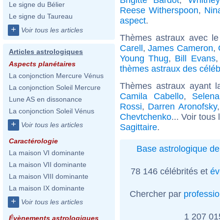
Le signe du Bélier
Reese Witherspoon
,
Nin
Le signe du Taureau
aspect
.
+
Voir tous les articles
Thèmes astraux avec le
Carell
,
James Cameron
,
Articles astrologiques
Young Thug
,
Bill Evans
Aspects planétaires
thèmes astraux des céléb
La conjonction Mercure Vénus
Thèmes astraux ayant l
La conjonction Soleil Mercure
Camila Cabello
,
Selena
Lune AS en dissonance
Rossi
,
Darren Aronofsky
La conjonction Soleil Vénus
Chevtchenko
... Voir tous
+
Voir tous les articles
Sagittaire
.
Caractérologie
Base astrologique de
La maison VI dominante
La maison VII dominante
78 146 célébrités et
év
La maison VIII dominante
La maison IX dominante
Chercher par
professi
+
Voir tous les articles
1 207 0
Évènements astrologiques