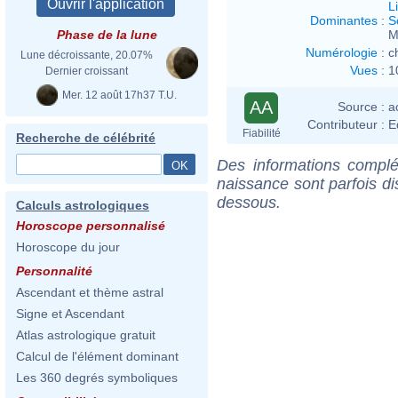
L
Dominantes
:
S
M
Phase de la lune
Numérologie
:
c
Lune décroissante, 20.07%
Vues
:
1
Dernier croissant
Mer. 12 août 17h37 T.U.
AA
Source :
a
Contributeur :
E
Fiabilité
Recherche de célébrité
Des informations complé
naissance sont parfois di
dessous.
Calculs astrologiques
Horoscope personnalisé
Horoscope du jour
Personnalité
Ascendant et thème astral
Signe et Ascendant
Atlas astrologique gratuit
Calcul de l'élément dominant
Les 360 degrés symboliques