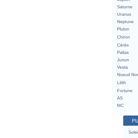
Saturne
Uranus
Neptune
Pluton
Chiron
Cérès
Pallas
Junon
Vesta
Noeud No
Lilith
Fortune
AS
MC
Pl
Solei