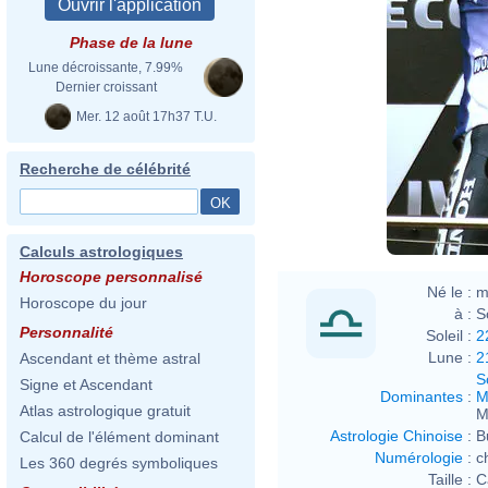
And_
Phase de la lune
Napi
Lune décroissante, 7.99%
Dernier croissant
Mer. 12 août 17h37 T.U.
Recherche de célébrité
And_
Calculs astrologiques
Horoscope personnalisé
Né le :
m
Horoscope du jour
à :
S
Personnalité
Soleil :
2
Lune :
2
Ascendant et thème astral
S
Signe et Ascendant
Dominantes
:
M
Atlas astrologique gratuit
M
Astrologie Chinoise
:
B
Calcul de l'élément dominant
Numérologie
:
c
Les 360 degrés symboliques
Taille :
C