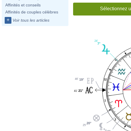
Affinités et conseils
Sélectionnez u
Affinités de couples célèbres
+
Voir tous les articles
24'
7°
11
46'
19°
12
21°
41'
1
2
20°
25'