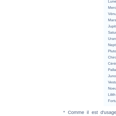
Lun
Merc
Vén
Mar
Jupit
Satu
Uran
Nept
Plut
Chir
Cérè
Pall
Jun
Vest
Noeu
Lilith
Fort
* Comme il est d'usage