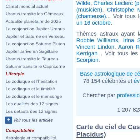
Wilde
,
Charles Leclerc (p
Climat mondial actuel
(musicien)
,
Christophe 
Uranus transite les Gémeaux
(chanteuse)
... Voir tous
Actualité planétaire de 2025
un 16 octobre
.
La conjonction Jupiter Uranus
Thèmes astraux ayant 
Jupiter et Saturne en Verseau
Robbie Williams
,
Irina 
La conjonction Saturne Pluton
Vincent Lindon
,
Aaron R
Jupiter arrive en Sagittaire
Kerrigan
... Voir tous le
Uranus transite le Taureau
Scorpion
.
Saturne transite le Capricorne
Base astrologique de cé
Lifestyle
78 154 célébrités et
év
Le zodiaque et l'hésitation
Le zodiaque et la timidité
Chercher par
professi
Le zodiaque et le mensonge
Les qualités des 12 signes
1 207 8
Les défauts des 12 signes
+
Voir tous les articles
Carte du ciel de Ca
Compatibilité
Placidus)
Astrologie et compatibilité