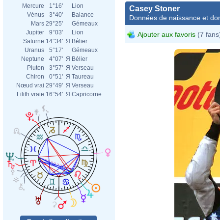
Mercure
1°16'
Lion
Casey Stoner
Vénus
3°40'
Balance
Données de naissance et dom
Mars
29°25'
Gémeaux
Jupiter
9°03'
Lion
Ajouter aux favoris
(7 fans
Saturne
14°34'
Я
Bélier
Uranus
5°17'
Gémeaux
Neptune
4°07'
Я
Bélier
Pluton
3°57'
Я
Verseau
Chiron
0°51'
Я
Taureau
Nœud vrai
29°49'
Я
Verseau
Lilith vraie
16°54'
Я
Capricorne