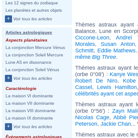
Les 12 signes du zodiaque
Les planètes et autres objets
+
Voir tous les articles
Thèmes astraux ayant
Balance, Lune en Scorp
Articles astrologiques
Ciccone-Leon
,
Andreï T
Aspects planétaires
Morales
,
Susan Anton
La conjonction Mercure Vénus
Schmitt
,
Eddie Mathews
.
La conjonction Soleil Mercure
même
Big Three
.
Lune AS en dissonance
Thèmes astraux ayant l
La conjonction Soleil Vénus
(orbe 0°08') :
Kanye Wes
+
Voir tous les articles
Robert De Niro
,
Kobe 
Cassel
,
Lewis Hamilton
Caractérologie
célébrités ayant cet aspe
La maison VI dominante
La maison VII dominante
Thèmes astraux ayant l
(orbe 0°56') :
Zayn Mali
La maison VIII dominante
Nicolas Cage
,
Abbé Pie
La maison IX dominante
Peterson
,
Jackie Chan
...
+
Voir tous les articles
Thèmes astraux avec le 
Évènements astrologiques