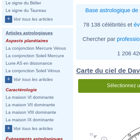
Le signe du Bélier
Base astrologique de 
Le signe du Taureau
+
Voir tous les articles
78 138 célébrités et
év
Articles astrologiques
Chercher par
professi
Aspects planétaires
La conjonction Mercure Vénus
1 206 4
La conjonction Soleil Mercure
Lune AS en dissonance
Carte du ciel de Da
La conjonction Soleil Vénus
+
Voir tous les articles
Sélectionnez u
Caractérologie
La maison VI dominante
La maison VII dominante
La maison VIII dominante
La maison IX dominante
+
Voir tous les articles
21'
11
9°
Évènements astrologiques