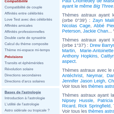
Paul Chomedey de Mais
Compatibilité
ayant le même
Big Three
Compatibilité de couple
Affinités entre célébrités
Thèmes astraux ayant l
Love Test avec des célébrités
(orbe 0°39') :
Zayn Mali
Nicolas Cage
,
Abbé Pie
Affinités amicales
Peterson
,
Jackie Chan
...
Affinités professionnelles
Double carte de synastrie
Thèmes astraux ayant l
Calcul du thème composite
(orbe 1°37') :
Drew Barry
Thème mi-espace mi-temps
Martin
,
Marie-Antoinett
Anthony Hopkins
,
Caitly
Prévisions
aspect
.
Transits et éphémérides
Révolution solaire
Thèmes astraux avec le
Antéchrist
,
Neymar
,
Dan
Directions secondaires
Jennifer Jason Leigh
,
Ch
Directions d'arcs solaires
Voir tous les
thèmes astra
Bases de l'astrologie
Thèmes astraux ayant l
Introduction à l'astrologie
Nipsey Hussle
,
Patrici
L'utilité de l'astrologie
Ricard
,
Rick Springfield
,
Astro sidérale ou tropicale ?
Voir tous les
thèmes astra