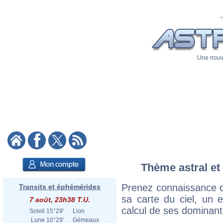
Une nouve
Thème astral et
Prenez connaissance d
Transits et éphémérides
sa carte du ciel, un ex
7 août, 23h38 T.U.
calcul de ses dominant
Soleil
15°29'
Lion
Lune
10°29'
Gémeaux