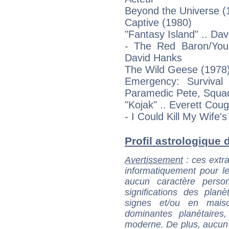
Beyond the Universe (
Captive (1980)
"Fantasy Island" .. Da
- The Red Baron/You
David Hanks
The Wild Geese (1978)
Emergency: Survival
Paramedic Pete, Squa
"Kojak" .. Everett Coug
- I Could Kill My Wife'
Profil astrologique d
Avertissement
: ces extra
informatiquement pour le
aucun caractère perso
significations des pla
signes et/ou en maiso
dominantes planétaires,
moderne. De plus, aucun a