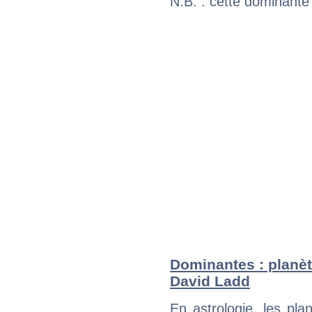
N.B. : cette dominante
Dominantes : planèt
David Ladd
En astrologie, les pl