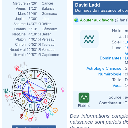
Mercure
27°26'
Cancer
David Ladd
Vénus
1°12'
Balance
Données de naissance et dom
Mars
27°46'
Gémeaux
Jupiter
8°30'
Lion
Ajouter aux favoris
(2 fans
Saturne
14°37'
Я
Bélier
Uranus
5°13'
Gémeaux
Né le :
m
Neptune
4°10'
Я
Bélier
à :
H
Pluton
4°01'
Я
Verseau
Soleil :
1
Chiron
0°52'
Я
Taureau
Lune :
1
Nœud vrai
29°53'
Я
Verseau
V
Lilith vraie
20°57'
Я
Capricorne
Dominantes
:
L
M
Astrologie Chinoise
:
S
Numérologie
:
c
Taille :
D
Vues
:
1
AA
Source :
a
Contributeur :
T
Fiabilité
Des informations complé
naissance sont parfois di
dessous.