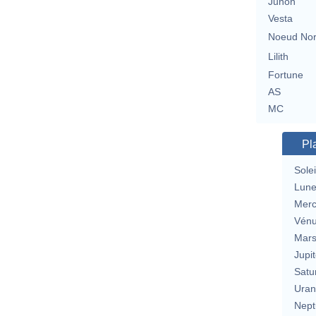
Junon
Vesta
Noeud No
Lilith
Fortune
AS
MC
Pl
Solei
Lun
Merc
Vén
Mar
Jupit
Satu
Uran
Nept