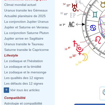
Climat mondial actuel
54'
17°
Uranus transite les Gémeaux
05'
22°
12
Actualité planétaire de 2025
La conjonction Jupiter Uranus
7°
36'
Jupiter et Saturne en Verseau
1
La conjonction Saturne Pluton
Jupiter arrive en Sagittaire
2
Uranus transite le Taureau
4°
Saturne transite le Capricorne
34'
3
Lifestyle
12°
06'
Le zodiaque et l'hésitation
19°
59'
Le zodiaque et la timidité
Le zodiaque et le mensonge
Les qualités des 12 signes
Les défauts des 12 signes
+
Voir tous les articles
Compatibilité
Astrologie et compatibilité