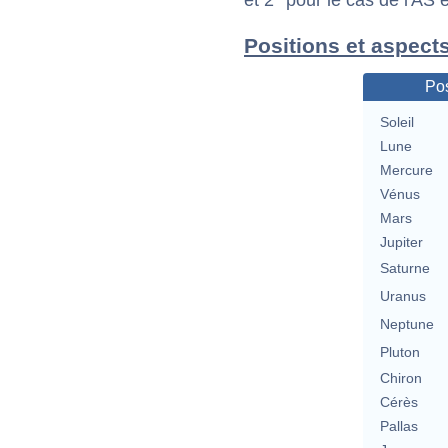
et 2° pour le cas de l'AS
Positions et aspect
Pos
Soleil
Lune
Mercure
Vénus
Mars
Jupiter
Saturne
Uranus
Neptune
Pluton
Chiron
Cérès
Pallas