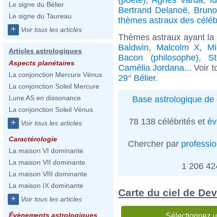
Le signe du Bélier
Bertrand Delanoë
,
Bruno
Le signe du Taureau
thèmes astraux des céléb
+
Voir tous les articles
Thèmes astraux ayant la 
Baldwin
,
Malcolm X
,
Mi
Articles astrologiques
Bacon (philosophe)
,
S
Aspects planétaires
Camélia Jordana
... Voir 
La conjonction Mercure Vénus
29° Bélier
.
La conjonction Soleil Mercure
Lune AS en dissonance
Base astrologique de 
La conjonction Soleil Vénus
78 138 célébrités et
év
+
Voir tous les articles
Caractérologie
Chercher par
professi
La maison VI dominante
La maison VII dominante
1 206 4
La maison VIII dominante
La maison IX dominante
Carte du ciel de De
+
Voir tous les articles
Évènements astrologiques
Sélectionnez u