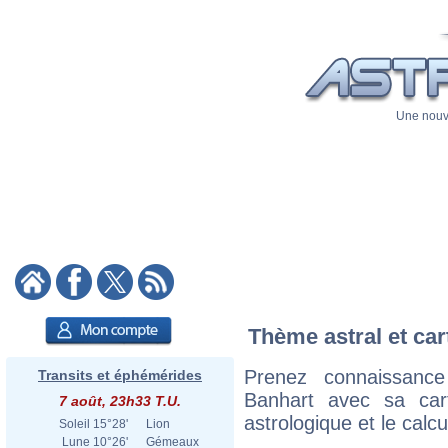
Une nouve
Thème astral et car
Prenez connaissanc
Transits et éphémérides
Banhart avec sa cart
7 août, 23h33 T.U.
astrologique et le calc
Soleil
15°28'
Lion
Lune
10°26'
Gémeaux