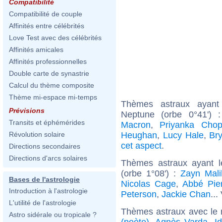
Compatibilité
Compatibilité de couple
Affinités entre célébrités
Love Test avec des célébrités
Affinités amicales
Affinités professionnelles
Double carte de synastrie
Calcul du thème composite
Thème mi-espace mi-temps
Thèmes astraux ayant
Prévisions
Neptune (orbe 0°41')
Transits et éphémérides
Macron
,
Priyanka Chop
Heughan
,
Lucy Hale
,
Br
Révolution solaire
cet aspect
.
Directions secondaires
Directions d'arcs solaires
Thèmes astraux ayant l
(orbe 1°08') :
Zayn Mali
Bases de l'astrologie
Nicolas Cage
,
Abbé Pie
Introduction à l'astrologie
Peterson
,
Jackie Chan
...
L'utilité de l'astrologie
Thèmes astraux avec le
Astro sidérale ou tropicale ?
(poète)
,
Agnès Varda
,
I