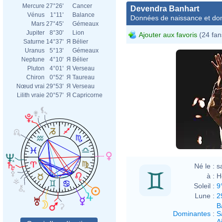
Mercure
27°26'
Cancer
Devendra Banhart
Vénus
1°11'
Balance
Données de naissance et dom
Mars
27°45'
Gémeaux
Jupiter
8°30'
Lion
Ajouter aux favoris
(24 fan
Saturne
14°37'
Я
Bélier
Uranus
5°13'
Gémeaux
Neptune
4°10'
Я
Bélier
Pluton
4°01'
Я
Verseau
Chiron
0°52'
Я
Taureau
Nœud vrai
29°53'
Я
Verseau
Lilith vraie
20°57'
Я
Capricorne
Né le :
s
à :
H
Soleil :
9
Lune :
2
B
Dominantes
:
S
Ai