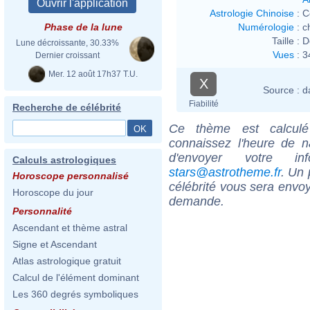
Astrologie Chinoise
:
C
Numérologie
:
c
Phase de la lune
Taille :
D
Lune décroissante, 30.33%
Vues
:
3
Dernier croissant
Mer. 12 août 17h37 T.U.
X
Source :
d
Fiabilité
Recherche de célébrité
Ce thème est calculé 
connaissez l'heure de 
d'envoyer votre i
Calculs astrologiques
stars@astrotheme.fr
. Un 
Horoscope personnalisé
célébrité vous sera envoy
Horoscope du jour
demande.
Personnalité
Ascendant et thème astral
Signe et Ascendant
Atlas astrologique gratuit
Calcul de l'élément dominant
Les 360 degrés symboliques