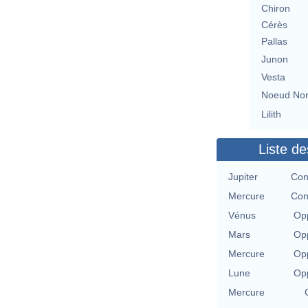
Chiron
Cérès
Pallas
Junon
Vesta
Noeud No
Lilith
Liste de
Jupiter
Con
Mercure
Con
Vénus
Opp
Mars
Opp
Mercure
Opp
Lune
Opp
Mercure