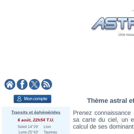
Une nouve
Thème astral et 
Prenez connaissance d
Transits et éphémérides
sa carte du ciel, un ex
6 août, 22h54 T.U.
calcul de ses dominant
Soleil
14°29'
Lion
Lune
25°43'
Taureau