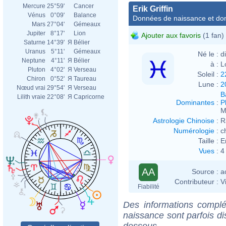
Mercure
25°59'
Cancer
Erik Griffin
Vénus
0°09'
Balance
Données de naissance et dom
Mars
27°04'
Gémeaux
Jupiter
8°17'
Lion
Ajouter aux favoris
(1 fan)
Saturne
14°39'
Я
Bélier
Uranus
5°11'
Gémeaux
Né le :
d
Neptune
4°11'
Я
Bélier
à :
L
Pluton
4°02'
Я
Verseau
Soleil :
2
Chiron
0°52'
Я
Taureau
Lune :
2
Nœud vrai
29°54'
Я
Verseau
B
Lilith vraie
22°08'
Я
Capricorne
Dominantes
:
P
M
Astrologie Chinoise
:
R
Numérologie
:
c
Taille :
E
Vues
:
4
AA
Source :
a
Contributeur :
V
Fiabilité
Des informations complé
naissance sont parfois di
dessous.