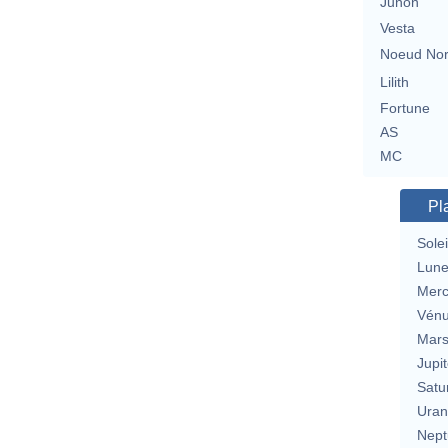
Junon
Vesta
Noeud No
Lilith
Fortune
AS
MC
Pl
Solei
Lun
Merc
Vén
Mar
Jupit
Satu
Uran
Nept