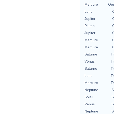
Mercure
Opp
Lune
C
Jupiter
C
Pluton
C
Jupiter
C
Mercure
C
Mercure
C
Saturne
T
Vénus
T
Saturne
T
Lune
T
Mercure
T
Neptune
S
Soleil
S
Vénus
S
Neptune
S