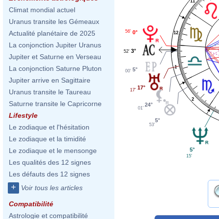
11
Climat mondial actuel
Uranus transite les Gémeaux
56'
0°
Actualité planétaire de 2025
12
La conjonction Jupiter Uranus
3°
52'
Jupiter et Saturne en Verseau
1
La conjonction Saturne Pluton
5°
00'
Jupiter arrive en Sagittaire
17°
17'
Uranus transite le Taureau
2
Saturne transite le Capricorne
24°
01'
Lifestyle
5°
53'
Le zodiaque et l'hésitation
Le zodiaque et la timidité
5°
Le zodiaque et le mensonge
15'
Les qualités des 12 signes
Les défauts des 12 signes
+
Voir tous les articles
Compatibilité
Astrologie et compatibilité