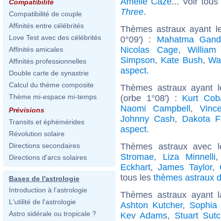
Amélie Cazé
... Voir tou
Compatibilité
Three
.
Compatibilité de couple
Affinités entre célébrités
Thèmes astraux ayant l
Love Test avec des célébrités
0°09') :
Mahatma Gand
Nicolas Cage
,
William
Affinités amicales
Simpson
,
Kate Bush
,
Wa
Affinités professionnelles
aspect
.
Double carte de synastrie
Calcul du thème composite
Thèmes astraux ayant l
Thème mi-espace mi-temps
(orbe 1°08') :
Kurt Cob
Naomi Campbell
,
Vinc
Prévisions
Johnny Cash
,
Dakota F
Transits et éphémérides
aspect
.
Révolution solaire
Thèmes astraux avec 
Directions secondaires
Stromae
,
Liza Minnelli
Directions d'arcs solaires
Eckhart
,
James Taylor
,
tous les
thèmes astraux d
Bases de l'astrologie
Introduction à l'astrologie
Thèmes astraux ayant 
L'utilité de l'astrologie
Ashton Kutcher
,
Sophia
Astro sidérale ou tropicale ?
Kev Adams
,
Stuart Sutcl