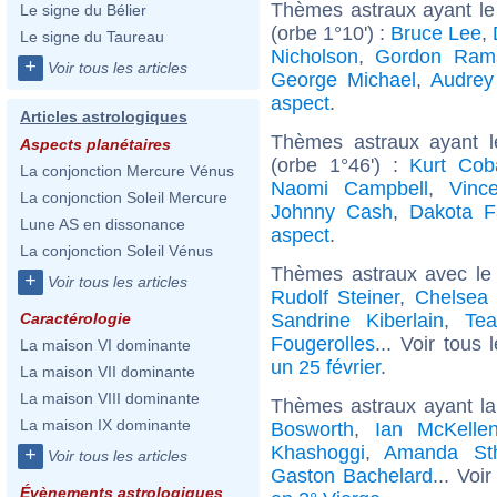
Thèmes astraux ayant le
Le signe du Bélier
(orbe 1°10') :
Bruce Lee
,
Le signe du Taureau
Nicholson
,
Gordon Ram
+
Voir tous les articles
George Michael
,
Audrey
aspect
.
Articles astrologiques
Thèmes astraux ayant l
Aspects planétaires
(orbe 1°46') :
Kurt Cob
La conjonction Mercure Vénus
Naomi Campbell
,
Vinc
La conjonction Soleil Mercure
Johnny Cash
,
Dakota F
Lune AS en dissonance
aspect
.
La conjonction Soleil Vénus
Thèmes astraux avec le
+
Voir tous les articles
Rudolf Steiner
,
Chelsea 
Sandrine Kiberlain
,
Tea
Caractérologie
Fougerolles
... Voir tous
La maison VI dominante
un 25 février
.
La maison VII dominante
La maison VIII dominante
Thèmes astraux ayant la
La maison IX dominante
Bosworth
,
Ian McKelle
Khashoggi
,
Amanda St
+
Voir tous les articles
Gaston Bachelard
... Voi
Évènements astrologiques