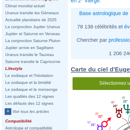
en 2° Vierge
.
Climat mondial actuel
Base astrologique de 
Uranus transite les Gémeaux
Actualité planétaire de 2025
78 138 célébrités et
év
La conjonction Jupiter Uranus
Jupiter et Saturne en Verseau
Chercher par
professi
La conjonction Saturne Pluton
Jupiter arrive en Sagittaire
1 206 2
Uranus transite le Taureau
Saturne transite le Capricorne
Carte du ciel d'Eug
Lifestyle
Le zodiaque et l'hésitation
Le zodiaque et la timidité
Sélectionnez u
Le zodiaque et le mensonge
Les qualités des 12 signes
26'
22°
42'
Les défauts des 12 signes
24°
+
Voir tous les articles
20'
22°
Compatibilité
52'
25°
Astrologie et compatibilité