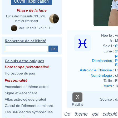
Phase de la lune
Lune décroissante, 33.59%
Dernier croissant
Mer. 12 août 17h37 T.U.
Née le :
v
à :
M
Recherche de célébrité
Soleil :
6
Lune :
2
P
Dominantes
:
P
Calculs astrologiques
E
Horoscope personnalisé
Astrologie Chinoise
:
C
Horoscope du jour
Numérologie
:
c
Personnalité
Taille :
E
Vues
:
1
Ascendant et thème astral
Signe et Ascendant
X
Source :
d
Atlas astrologique gratuit
Fiabilité
Calcul de l'élément dominant
Les 360 degrés symboliques
Ce thème est calculé 