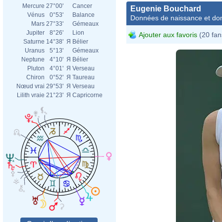
Mercure
27°00'
Cancer
Eugenie Bouchard
Vénus
0°53'
Balance
Données de naissance et dom
Mars
27°33'
Gémeaux
Jupiter
8°26'
Lion
Ajouter aux favoris
(20 fan
Saturne
14°38'
Я
Bélier
Uranus
5°13'
Gémeaux
Neptune
4°10'
Я
Bélier
Pluton
4°01'
Я
Verseau
Chiron
0°52'
Я
Taureau
Nœud vrai
29°53'
Я
Verseau
Lilith vraie
21°23'
Я
Capricorne