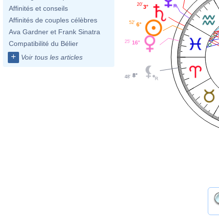
20'
3°
Affinités et conseils
Affinités de couples célèbres
52'
6°
Ava Gardner et Frank Sinatra
25'
16°
Compatibilité du Bélier
+
Voir tous les articles
8°
48'