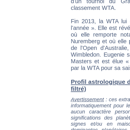
d'un tournoi du G
classement WTA.
Fin 2013, la WTA lui 
l'année ». Elle est ré
où elle remporte no
Nuremberg et où elle p
de l'Open d'Australie
Wimbledon. Eugenie se
Masters et est élue «
par la WTA pour sa sa
Profil astrologique 
filtré)
Avertissement
: ces extra
informatiquement pour le
aucun caractère perso
significations des pla
signes et/ou en maiso