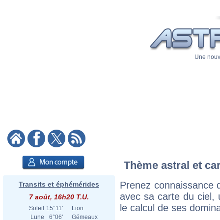
Une nouve
Thème astral et ca
Prenez connaissance d
Transits et éphémérides
avec sa carte du ciel, 
7 août, 16h20 T.U.
le calcul de ses domina
Soleil
15°11'
Lion
Lune
6°06'
Gémeaux