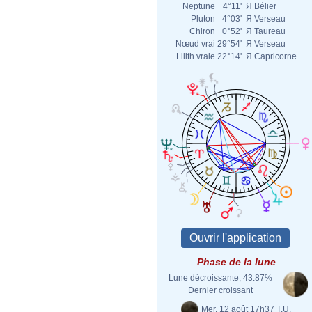
Neptune
4°11'
Я
Bélier
Pluton
4°03'
Я
Verseau
Chiron
0°52'
Я
Taureau
Nœud vrai
29°54'
Я
Verseau
Lilith vraie
22°14'
Я
Capricorne
Phase de la lune
Lune décroissante, 43.87%
Dernier croissant
Mer. 12 août 17h37 T.U.