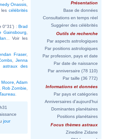
Présentation
nnedy Onassis
,
r les
célébrités
Base de données
Consultations en temps réel
Suggérer des célébrités
 0°31') :
Brad
e Gainsbourg
,
Outils de recherche
dan
... Voir les
Par aspects astrologiques
Par positions astrologiques
endan Fraser
,
Par profession, pays et date
 Combs
,
Jenna
Par date de naissance
 astraux des
Par anniversaire
(78 110)
Par taille
(36 772)
 Moore
,
Adam
Informations et données
,
Rob Zombie
,
 Taureau
.
Par pays et catégories
Anniversaires d'aujourd'hui
6h31
Dominantes planétaires
aissance
Positions planétaires
u
jour
Focus thèmes astraux
Zinedine Zidane