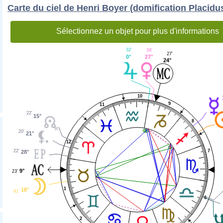
Carte du ciel de Henri Boyer (domification Placidu
Sélectionnez un objet pour plus d'informations
32'
39'
27'
0°
27°
24°
10
9
11
22'
15°
8
20'
21°
12
7
22'
28°
9°
23'
1
18°
41'
6
2