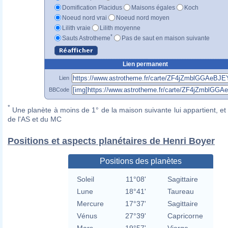
Domification Placidus
Maisons égales
Koch
Noeud nord vrai
Noeud nord moyen
Lilith vraie
Lilith moyenne
*
Sauts Astrotheme
Pas de saut en maison suivante
Lien permanent
Lien
BBCode
*
Une planète à moins de 1° de la maison suivante lui appartient, et 
de l'AS et du MC
Positions et aspects planétaires de Henri Boyer
Positions des planètes
Soleil
11°08'
Sagittaire
Lune
18°41'
Taureau
Mercure
17°37'
Sagittaire
Vénus
27°39'
Capricorne