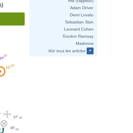
RM (rappeur)
s)
Adam Driver
Demi Lovato
Sebastian Stan
Leonard Cohen
Gordon Ramsay
Madonna
+
Voir tous les articles
37'
17°
08'
11°
17°
46'
16°
56'