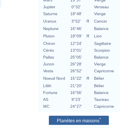
Mars
19°57'
Vierge
Jupiter
0°32'
Verseau
Saturne
18°48'
Vierge
Uranus
3°52'
Я
Cancer
Neptune
16°46'
Balance
Pluton
18°09'
Я
Lion
Chiron
12°24'
Sagittaire
Cérès
13°01'
Scorpion
Pallas
25°05'
Balance
Junon
26°28'
Vierge
Vesta
26°52'
Capricorne
Noeud Nord
15°22'
Я
Bélier
Lilith
21°20'
Bélier
Fortune
16°56'
Balance
AS
9°23'
Taureau
MC
24°27'
Capricorne
*
Planètes en maisons