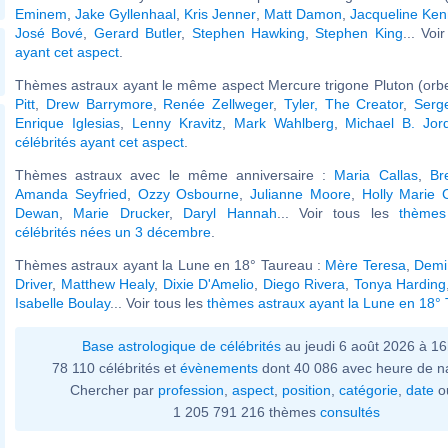
Eminem
,
Jake Gyllenhaal
,
Kris Jenner
,
Matt Damon
,
Jacqueline Ke
José Bové
,
Gerard Butler
,
Stephen Hawking
,
Stephen King
... Voi
ayant cet aspect
.
Thèmes astraux ayant le même aspect Mercure trigone Pluton (orbe
Pitt
,
Drew Barrymore
,
Renée Zellweger
,
Tyler, The Creator
,
Serg
Enrique Iglesias
,
Lenny Kravitz
,
Mark Wahlberg
,
Michael B. Jor
célébrités ayant cet aspect
.
Thèmes astraux avec le même anniversaire :
Maria Callas
,
Br
Amanda Seyfried
,
Ozzy Osbourne
,
Julianne Moore
,
Holly Marie
Dewan
,
Marie Drucker
,
Daryl Hannah
... Voir tous les
thèmes
célébrités nées un 3 décembre
.
Thèmes astraux ayant la Lune en 18° Taureau :
Mère Teresa
,
Demi
Driver
,
Matthew Healy
,
Dixie D'Amelio
,
Diego Rivera
,
Tonya Harding
Isabelle Boulay
... Voir tous les
thèmes astraux ayant la Lune en 18°
Base astrologique de célébrités
au jeudi 6 août 2026 à 1
78 110 célébrités et
évènements
dont 40 086 avec heure de n
Chercher par
profession
,
aspect
,
position
,
catégorie
,
date
o
1 205 791 216 thèmes
consultés