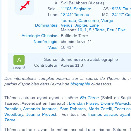
à :
Sidi Bel Abbes (Algérie)
Soleil :
11°08' Sagittaire
AS :
9°23' Tau
Lune :
18°41' Taureau
MC :
24°27' Ca
Taureau
,
Capricorne
,
Vierge
Dominantes
:
Vénus
,
Jupiter
,
Lune
Maisons
10
,
1
,
5
/
Terre
,
Feu
/
Fixe
Astrologie Chinoise
:
Buffle de Terre
Numérologie
:
chemin de vie 11
Vues
:
10 414
A
Source :
de mémoire ou autobiographie
Contributeur :
Auréas 11.0
Fiabilité
Des informations complémentaires sur la source de l'heure de n
parfois disponibles dans l'extrait de
biographie
ci-dessous.
Thèmes astraux ayant ayant le même
Big Three
(Soleil en Sagit
Taureau, Ascendant en Taureau) :
Brendan Fraser
,
Dionne Warwick
Panafieu
,
Armando Iannucci
,
Sam Robards
,
Mario Zatelli
,
Federico
Woodbury
,
Jeanne Provost
... Voir tous les
thèmes astraux ayan
Three
.
Thèmes astraux ayant le même aspect Lune trigone Saturne (