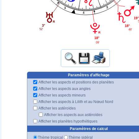
5
3
4
19°
3°
18°
52'
48'
18°
09'
Paramètres d'affichage
Afficher les aspects et positions des planètes
Afficher les aspects aux angles
Afficher les aspects mineurs
Afficher les aspects à Lilith et au Nœud Nord
Afficher les astéroïdes
Afficher les aspects aux astéroïdes
Afficher les planètes hypothétiques
Paramètres de calcul
Thème tropical
Thème sidéral