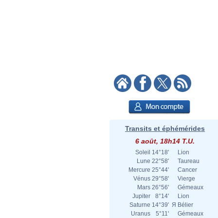
Transits et éphémérides
6 août, 18h14 T.U.
Soleil
14°18'
Lion
Lune
22°58'
Taureau
Mercure
25°44'
Cancer
Vénus
29°58'
Vierge
Mars
26°56'
Gémeaux
Jupiter
8°14'
Lion
Saturne
14°39'
Я
Bélier
Uranus
5°11'
Gémeaux