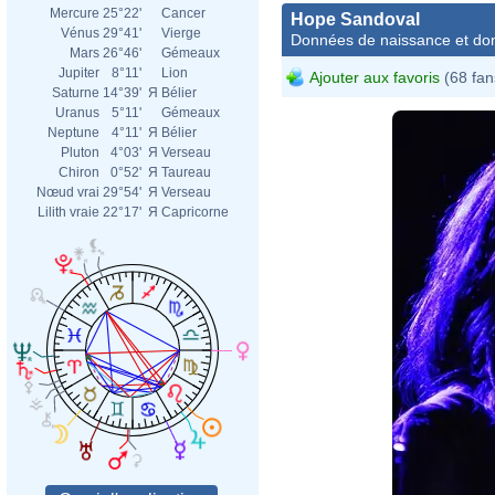
Mercure
25°22'
Cancer
Hope Sandoval
Vénus
29°41'
Vierge
Données de naissance et dom
Mars
26°46'
Gémeaux
Jupiter
8°11'
Lion
Ajouter aux favoris
(68 fan
Saturne
14°39'
Я
Bélier
Uranus
5°11'
Gémeaux
Neptune
4°11'
Я
Bélier
Pluton
4°03'
Я
Verseau
Chiron
0°52'
Я
Taureau
Nœud vrai
29°54'
Я
Verseau
Lilith vraie
22°17'
Я
Capricorne