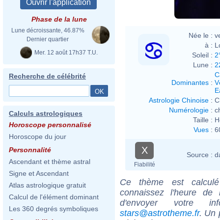
Phase de la lune
Lune décroissante, 46.87%
Née le :
v
Dernier quartier
à :
L
Mer. 12 août 17h37 T.U.
Soleil :
2
Lune :
2
C
Recherche de célébrité
Dominantes
:
V
E
Astrologie Chinoise
:
C
Numérologie
:
c
Calculs astrologiques
Taille :
H
Horoscope personnalisé
Vues
:
6
Horoscope du jour
X
Personnalité
Source :
d
Ascendant et thème astral
Fiabilité
Signe et Ascendant
Ce thème est calculé 
Atlas astrologique gratuit
connaissez l'heure de
Calcul de l'élément dominant
d'envoyer votre i
Les 360 degrés symboliques
stars@astrotheme.fr
. Un 