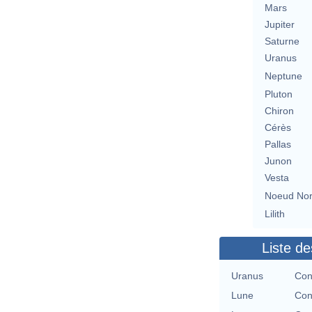
Mars
Jupiter
Saturne
Uranus
Neptune
Pluton
Chiron
Cérès
Pallas
Junon
Vesta
Noeud No
Lilith
Liste de
Uranus
Con
Lune
Con