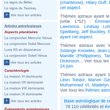
(chanteuse)
,
Hilary Duff
,
Le signe du Bélier
cet aspect
.
Le signe du Taureau
+
Voir tous les articles
Thèmes astraux ayant le
(orbe 1°52') :
Emman
Articles astrologiques
Lawrence
,
Lindsay Lo
Spielberg
,
Jeff Buckley
,
Aspects planétaires
ayant cet aspect
.
La conjonction Mercure Vénus
La conjonction Soleil Mercure
Thèmes astraux avec 
Lune AS en dissonance
Solange Knowles
,
Jean-
Manille (Philippines)
,
Ta
La conjonction Soleil Vénus
Dickinson
... Voir tous le
+
Voir tous les articles
24 juin
.
Caractérologie
Thèmes astraux ayant 
La maison VI dominante
Léon Tolstoï
,
Marvin Ga
La maison VII dominante
Mohammed VI
,
Madelyn 
La maison VIII dominante
Voir tous les
thèmes astra
La maison IX dominante
+
Base astrologique de cé
Voir tous les articles
78 110 célébrités et
év
Évènements astrologiques