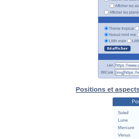
Afficher les a
Afficher les plan
Thème tropical
Noeud nord vrai
Lilith vraie
Lili
Lien
BBCode
Positions et aspect
Pos
Soleil
Lune
Mercure
Vénus