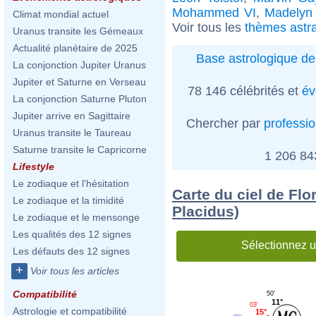
Mohammed VI
,
Madelyn 
Climat mondial actuel
Voir tous les
thèmes astra
Uranus transite les Gémeaux
Actualité planétaire de 2025
Base astrologique de
La conjonction Jupiter Uranus
Jupiter et Saturne en Verseau
78 146 célébrités et
év
La conjonction Saturne Pluton
Jupiter arrive en Sagittaire
Chercher par
professi
Uranus transite le Taureau
Saturne transite le Capricorne
1 206 8
Lifestyle
Le zodiaque et l'hésitation
Carte du ciel de Flo
Le zodiaque et la timidité
Placidus)
Le zodiaque et le mensonge
Les qualités des 12 signes
Sélectionnez u
Les défauts des 12 signes
+
Voir tous les articles
Compatibilité
50'
11°
03'
Astrologie et compatibilité
15°