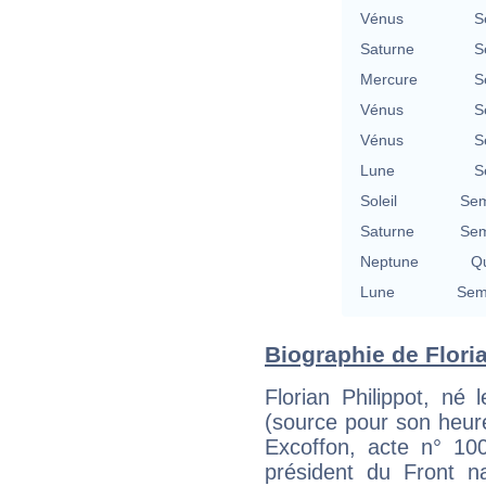
Vénus
S
Saturne
S
Mercure
S
Vénus
S
Vénus
S
Lune
S
Soleil
Sem
Saturne
Sem
Neptune
Qu
Lune
Semi
Biographie de Floria
Florian Philippot, né
(source pour son heur
Excoffon, acte n° 100
président du Front na