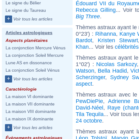
Édouard VII du Royaum
Le signe du Bélier
Rebecca Gilling
... Voir 
Le signe du Taureau
Big Three
.
+
Voir tous les articles
Thèmes astraux ayant le
Articles astrologiques
0°23') :
Rihanna
,
Kanye 
Bardot
,
Kristen Stewart
Aspects planétaires
Khan
... Voir les
célébrité
La conjonction Mercure Vénus
La conjonction Soleil Mercure
Thèmes astraux ayant le
Lune AS en dissonance
1°02') :
Nicolas Sarkozy
Watson
,
Bella Hadid
,
Vic
La conjonction Soleil Vénus
Scherzinger
,
Sydney Sw
+
Voir tous les articles
aspect
.
Caractérologie
Thèmes astraux avec le
La maison VI dominante
PewDiePie
,
Adrienne Ba
La maison VII dominante
David-Néel
,
Raye (chant
La maison VIII dominante
Tila Tequila
... Voir tous l
La maison IX dominante
24 octobre
.
+
Voir tous les articles
Thèmes astraux ayant 
Léon Tolstoï
,
Marvin Ga
Évènements astrologiques