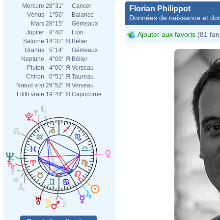
Mercure
28°31'
Cancer
Florian Philippot
Vénus
1°56'
Balance
Données de naissance et dom
Mars
28°15'
Gémeaux
Jupiter
8°40'
Lion
Ajouter aux favoris
(81 fan
Saturne
14°37'
Я
Bélier
Uranus
5°14'
Gémeaux
Neptune
4°09'
Я
Bélier
Pluton
4°00'
Я
Verseau
Chiron
0°51'
Я
Taureau
Nœud vrai
29°52'
Я
Verseau
Lilith vraie
19°44'
Я
Capricorne