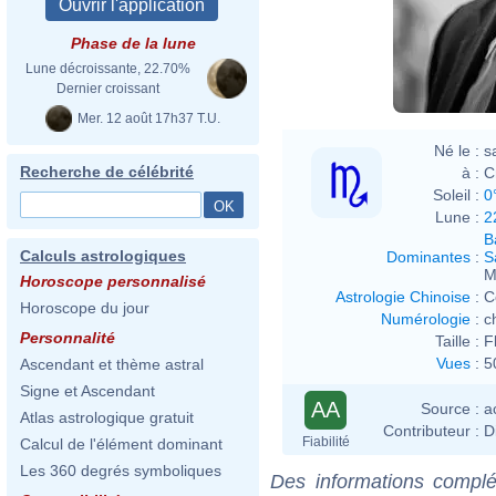
Phase de la lune
Lune décroissante, 22.70%
Dernier croissant
Mer. 12 août 17h37 T.U.
Né le :
s
Recherche de célébrité
à :
C
Soleil :
0
Lune :
2
B
Calculs astrologiques
Dominantes
:
S
M
Horoscope personnalisé
Astrologie Chinoise
:
C
Horoscope du jour
Numérologie
:
c
Personnalité
Taille :
F
Vues
:
5
Ascendant et thème astral
Signe et Ascendant
AA
Source :
a
Atlas astrologique gratuit
Contributeur :
D
Fiabilité
Calcul de l'élément dominant
Les 360 degrés symboliques
Des informations complé