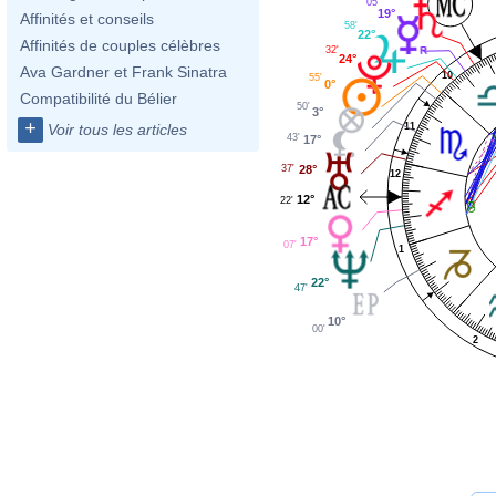
05'
19°
Affinités et conseils
58'
22°
Affinités de couples célèbres
32'
24°
Ava Gardner et Frank Sinatra
10
55'
0°
Compatibilité du Bélier
50'
3°
+
11
Voir tous les articles
43'
17°
37'
28°
12
12°
22'
17°
07'
1
22°
47'
10°
00'
2