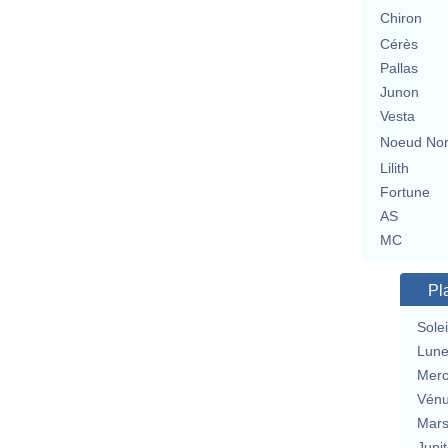
Chiron
Cérès
Pallas
Junon
Vesta
Noeud No
Lilith
Fortune
AS
MC
Pl
Solei
Lun
Merc
Vén
Mar
Jupit