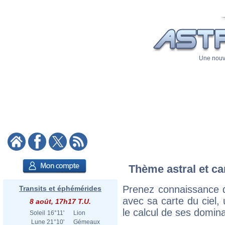
Une nouve
Thème astral et car
Prenez connaissance d
Transits et éphémérides
avec sa carte du ciel, 
8 août, 17h17 T.U.
le calcul de ses domina
Soleil
16°11'
Lion
Lune
21°10'
Gémeaux