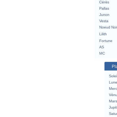
Cérès
Pallas
Junon
Vesta
Noeud No
Lilith
Fortune
AS
MC
Pl
Solei
Lun
Merc
Vén
Mar
Jupit
Satu