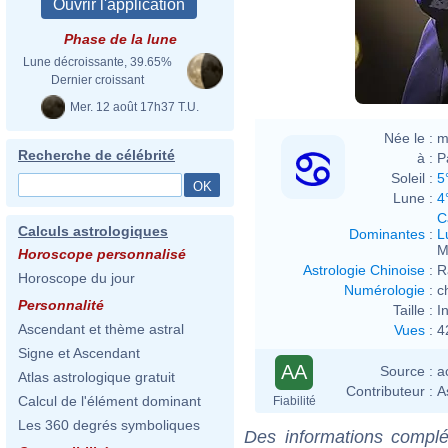
Phase de la lune
Lune décroissante, 39.65%
Dernier croissant
Mer. 12 août 17h37 T.U.
Née le :
m
Recherche de célébrité
à :
P
Soleil :
5
Lune :
4
C
Calculs astrologiques
Dominantes
:
L
M
Horoscope personnalisé
Astrologie Chinoise
:
R
Horoscope du jour
Numérologie
:
c
Personnalité
Taille :
I
Ascendant et thème astral
Vues
:
4
Signe et Ascendant
AA
Source :
a
Atlas astrologique gratuit
Contributeur :
A
Calcul de l'élément dominant
Fiabilité
Les 360 degrés symboliques
Des informations complé