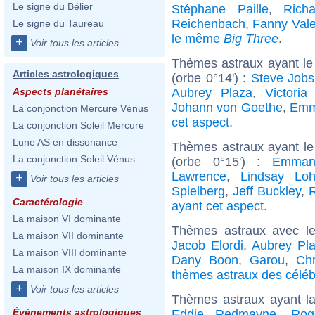
Le signe du Bélier
Stéphane Paille
,
Rich
Reichenbach
,
Fanny Vale
Le signe du Taureau
le même
Big Three
.
+
Voir tous les articles
Thèmes astraux ayant le
Articles astrologiques
(orbe 0°14') :
Steve Jobs
Aubrey Plaza
,
Victoria
Aspects planétaires
Johann von Goethe
,
Emm
La conjonction Mercure Vénus
cet aspect
.
La conjonction Soleil Mercure
Lune AS en dissonance
Thèmes astraux ayant le
La conjonction Soleil Vénus
(orbe 0°15') :
Emman
Lawrence
,
Lindsay Lo
+
Voir tous les articles
Spielberg
,
Jeff Buckley
,
Caractérologie
ayant cet aspect
.
La maison VI dominante
Thèmes astraux avec l
La maison VII dominante
Jacob Elordi
,
Aubrey Pl
La maison VIII dominante
Dany Boon
,
Garou
,
Chr
La maison IX dominante
thèmes astraux des célébr
+
Voir tous les articles
Thèmes astraux ayant 
Évènements astrologiques
Eddie Redmayne
,
Rog