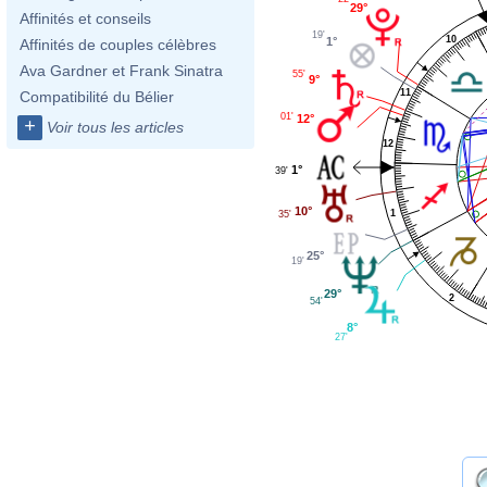
29°
Affinités et conseils
19'
10
1°
Affinités de couples célèbres
Ava Gardner et Frank Sinatra
55'
9°
11
Compatibilité du Bélier
01'
12°
+
Voir tous les articles
12
1°
39'
10°
1
35'
25°
19'
29°
2
54'
8°
27'