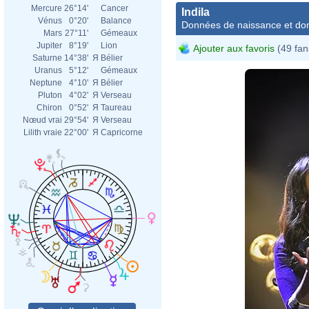
Mercure
26°14'
Cancer
Indila
Vénus
0°20'
Balance
Données de naissance et dom
Mars
27°11'
Gémeaux
Jupiter
8°19'
Lion
Ajouter aux favoris
(49 fan
Saturne
14°38'
Я
Bélier
Uranus
5°12'
Gémeaux
Neptune
4°10'
Я
Bélier
Pluton
4°02'
Я
Verseau
Chiron
0°52'
Я
Taureau
Nœud vrai
29°54'
Я
Verseau
Lilith vraie
22°00'
Я
Capricorne