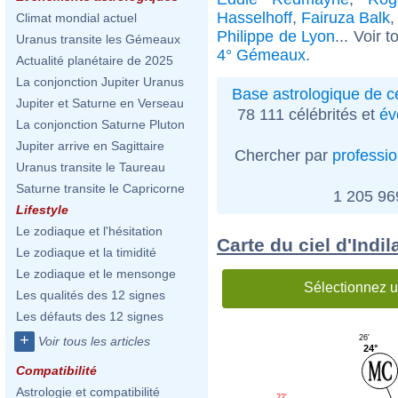
Hasselhoff
,
Fairuza Balk
Climat mondial actuel
Philippe de Lyon
... Voir 
Uranus transite les Gémeaux
4° Gémeaux
.
Actualité planétaire de 2025
La conjonction Jupiter Uranus
Base astrologique de cé
Jupiter et Saturne en Verseau
78 111 célébrités et
év
La conjonction Saturne Pluton
Jupiter arrive en Sagittaire
Chercher par
professi
Uranus transite le Taureau
Saturne transite le Capricorne
1 205 9
Lifestyle
Le zodiaque et l'hésitation
Carte du ciel d'Indi
Le zodiaque et la timidité
Le zodiaque et le mensonge
Sélectionnez u
Les qualités des 12 signes
Les défauts des 12 signes
+
26'
Voir tous les articles
24°
Compatibilité
Astrologie et compatibilité
22'